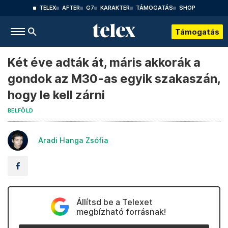
TELEX
AFTER
G7
KARAKTER
TÁMOGATÁS
SHOP
Támogatás
Két éve adták át, máris akkorák a
gondok az M30-as egyik szakaszán,
hogy le kell zárni
BELFÖLD
Aradi Hanga Zsófia
Állítsd be a Telexet
megbízható forrásnak!