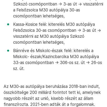
Szikszó csomópontban -> 3-as út -> visszatérni
a Felsőzsolca M30 autópálya 30-as
csomópontban lehetséges,
Kassa-Kosice felé: kiterelés M30 autópálya
Felsőzsolca 30-as csomópontban -> 3-as út ->
visszatérni az M30 autópálya Szikszó
csomópontban lehetséges,
Bánréve és Miskolc-észak felé: kiterelés a
Miskolc- észak/Kazincbarcika M30 autópálya
33-as csomópontban -> 306-os sz. út -> 26-os
sz. út.
Az M30-as autópálya beruházása 2018-ban indult,
összköltsége 200 milliárd forintot tett ki, amelynek
nagyobb részét az unió, kisebb részét az állam
finanszírozta. 2021-ben adták át a forgalomnak.