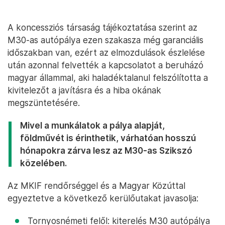
A koncessziós társaság tájékoztatása szerint az
M30-as autópálya ezen szakasza még garanciális
időszakban van, ezért az elmozdulások észlelése
után azonnal felvették a kapcsolatot a beruházó
magyar állammal, aki haladéktalanul felszólította a
kivitelezőt a javításra és a hiba okának
megszüntetésére.
Mivel a munkálatok a pálya alapját,
földművét is érinthetik, várhatóan hosszú
hónapokra zárva lesz az M30-as Szikszó
közelében.
Az MKIF rendőrséggel és a Magyar Közúttal
egyeztetve a következő kerülőutakat javasolja:
Tornyosnémeti felől: kiterelés M30 autópálya