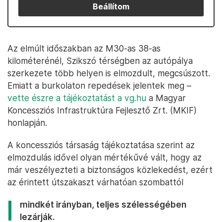
Beállítom
Az elmúlt időszakban az M30-as 38-as
kilométerénél, Szikszó térségben az autópálya
szerkezete több helyen is elmozdult, megcsúszott.
Emiatt a burkolaton repedések jelentek meg –
vette észre a tájékoztatást a vg.hu
a Magyar
Koncessziós Infrastruktúra Fejlesztő Zrt. (MKIF)
honlapján.
A koncessziós társaság tájékoztatása szerint az
elmozdulás idővel olyan mértékűvé vált, hogy az
már veszélyezteti a biztonságos közlekedést, ezért
az érintett útszakaszt várhatóan szombattól
mindkét irányban, teljes szélességében
lezárják.