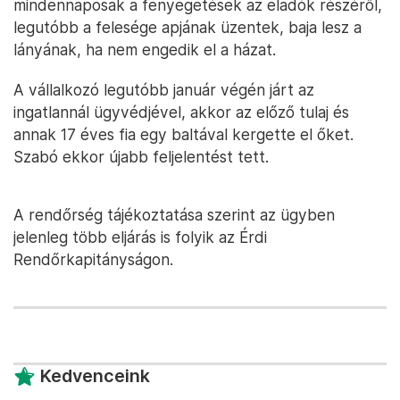
mindennaposak a fenyegetések az eladók részéről,
legutóbb a felesége apjának üzentek, baja lesz a
lányának, ha nem engedik el a házat.
A vállalkozó legutóbb január végén járt az
ingatlannál ügyvédjével, akkor az előző tulaj és
annak 17 éves fia egy baltával kergette el őket.
Szabó ekkor újabb feljelentést tett.
A rendőrség tájékoztatása szerint az ügyben
jelenleg több eljárás is folyik az Érdi
Rendőrkapitányságon.
Kedvenceink