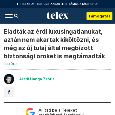
TELEX
AFTER
G7
KARAKTER
TÁMOGATÁS
SHOP
Támogatás
Eladták az érdi luxusingatlanukat,
aztán nem akartak kiköltözni, és
még az új tulaj által megbízott
biztonsági őröket is megtámadták
BELFÖLD
Aradi Hanga Zsófia
Állítsd be a Telexet