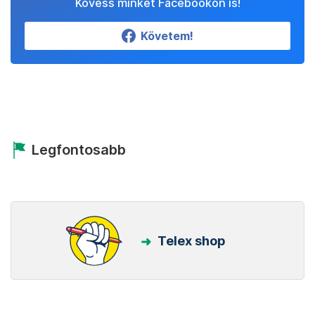
Kövess minket Facebookon is!
Követem!
Legfontosabb
Telex shop