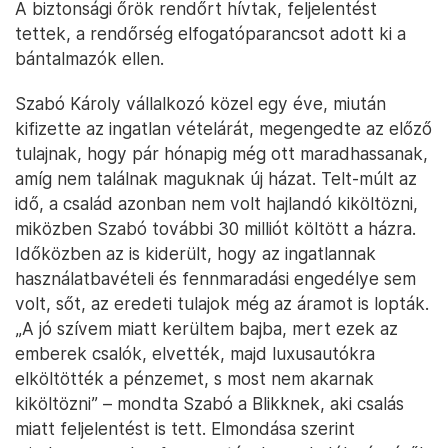
A biztonsági őrök rendőrt hívtak, feljelentést
tettek, a rendőrség elfogatóparancsot adott ki a
bántalmazók ellen.
Szabó Károly vállalkozó közel egy éve, miután
kifizette az ingatlan vételárát, megengedte az előző
tulajnak, hogy pár hónapig még ott maradhassanak,
amíg nem találnak maguknak új házat. Telt-múlt az
idő, a család azonban nem volt hajlandó kiköltözni,
miközben Szabó további 30 milliót költött a házra.
Időközben az is kiderült, hogy az ingatlannak
használatbavételi és fennmaradási engedélye sem
volt, sőt, az eredeti tulajok még az áramot is lopták.
„A jó szívem miatt kerültem bajba, mert ezek az
emberek csalók, elvették, majd luxusautókra
elköltötték a pénzemet, s most nem akarnak
kiköltözni” – mondta Szabó a Blikknek, aki csalás
miatt feljelentést is tett. Elmondása szerint