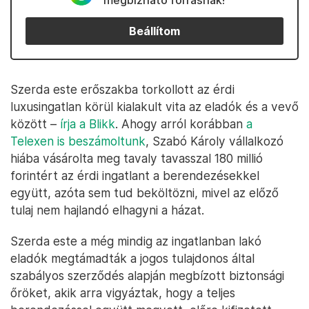
megbízható forrásnak!
Beállítom
Szerda este erőszakba torkollott az érdi
luxusingatlan körül kialakult vita az eladók és a vevő
között –
írja a Blikk
. Ahogy arról korábban
a
Telexen is beszámoltunk
, Szabó Károly vállalkozó
hiába vásárolta meg tavaly tavasszal 180 millió
forintért az érdi ingatlant a berendezésekkel
együtt, azóta sem tud beköltözni, mivel az előző
tulaj nem hajlandó elhagyni a házat.
Szerda este a még mindig az ingatlanban lakó
eladók megtámadták a jogos tulajdonos által
szabályos szerződés alapján megbízott biztonsági
őröket, akik arra vigyáztak, hogy a teljes