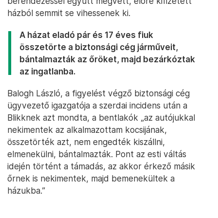
berendezéssel együtt megvett, előre kifizetett
házból semmit se vihessenek ki.
A házat eladó pár és 17 éves fiuk
összetörte a biztonsági cég járműveit,
bántalmazták az őröket, majd bezárkóztak
az ingatlanba.
Balogh László, a figyelést végző biztonsági cég
ügyvezető igazgatója a szerdai incidens után a
Blikknek azt mondta, a bentlakók „az autójukkal
nekimentek az alkalmazottam kocsijának,
összetörték azt, nem engedték kiszállni,
elmenekülni, bántalmazták. Pont az esti váltás
idején történt a támadás, az akkor érkező másik
őrnek is nekimentek, majd bemenekültek a
házukba.”