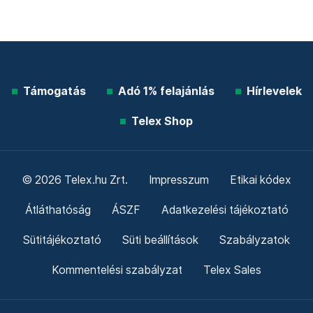
Támogatás
Adó 1% felajánlás
Hírlevelek
Telex Shop
© 2026 Telex.hu Zrt.
Impresszum
Etikai kódex
Átláthatóság
ÁSZF
Adatkezelési tájékoztató
Sütitájékoztató
Süti beállítások
Szabályzatok
Kommentelési szabályzat
Telex Sales