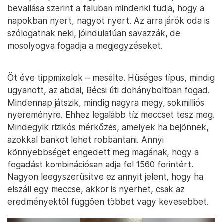
bevallása szerint a faluban mindenki tudja, hogy a
napokban nyert, nagyot nyert. Az arra járók oda is
szólogatnak neki, jóindulatúan savazzák, de
mosolyogva fogadja a megjegyzéseket.
Öt éve tippmixelek – mesélte. Hűséges típus, mindig
ugyanott, az abdai, Bécsi úti dohányboltban fogad.
Mindennap játszik, mindig nagyra megy, sokmilliós
nyereményre. Ehhez legalább tíz meccset tesz meg.
Mindegyik rizikós mérkőzés, amelyek ha bejönnek,
azokkal bankot lehet robbantani. Annyi
könnyebbséget engedett meg magának, hogy a
fogadást kombinációsan adja fel 1560 forintért.
Nagyon leegyszerűsítve ez annyit jelent, hogy ha
elszáll egy meccse, akkor is nyerhet, csak az
eredményektől függően többet vagy kevesebbet.