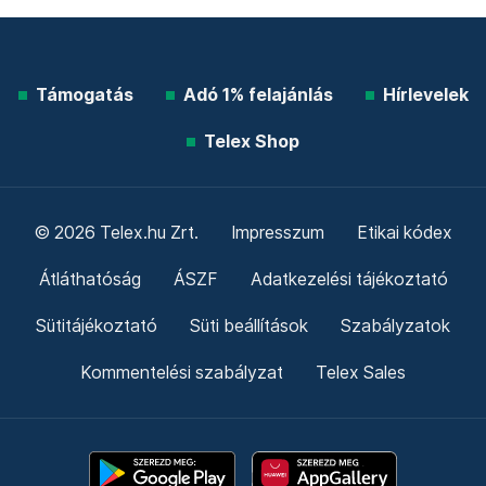
Támogatás
Adó 1% felajánlás
Hírlevelek
Telex Shop
© 2026 Telex.hu Zrt.
Impresszum
Etikai kódex
Átláthatóság
ÁSZF
Adatkezelési tájékoztató
Sütitájékoztató
Süti beállítások
Szabályzatok
Kommentelési szabályzat
Telex Sales