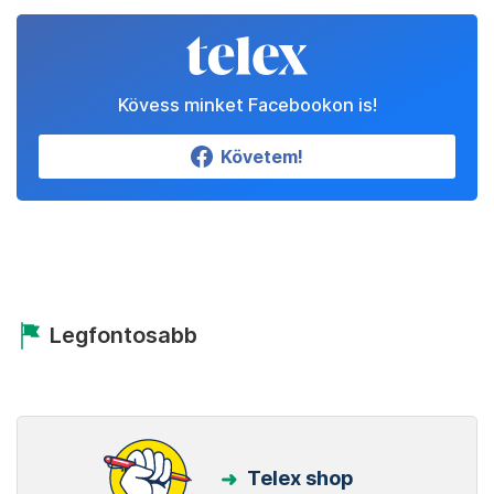
Kövess minket Facebookon is!
Követem!
Legfontosabb
Telex shop