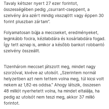
Tavaly kétszer nyert 27 ezer forintot,
összességében pedig „csurrant-cseppent, a
szelvény ára azért mindig visszajött vagy éppen 30
forint pluszban zártam”.
Folyamatosan bújja a meccseket, eredményeket,
leginkább focira, kézilabdára és kosárlabdára fogad.
Így tett aznap is, amikor a később bankot robbantó
szelvény összeállt.
Tizenhárom meccset játszott meg, mindet nagy
szorzóval, kivéve az utolsót. „Szerintem normál
helyzetben azt nem tettem volna meg, túl kicsi volt
nekem az 1,82-es oddsa.” Ahogy látszik, összesen
48 milliót nyerhetett volna, ha mindet eltalálja, ha
pedig az utolsót nem teszi meg, akkor 37 millió
forintot.