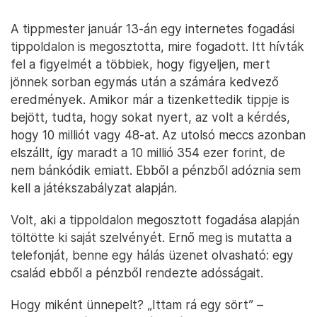
A tippmester január 13-án egy internetes fogadási
tippoldalon is megosztotta, mire fogadott. Itt hívták
fel a figyelmét a többiek, hogy figyeljen, mert
jönnek sorban egymás után a számára kedvező
eredmények. Amikor már a tizenkettedik tippje is
bejött, tudta, hogy sokat nyert, az volt a kérdés,
hogy 10 milliót vagy 48-at. Az utolsó meccs azonban
elszállt, így maradt a 10 millió 354 ezer forint, de
nem bánkódik emiatt. Ebből a pénzből adóznia sem
kell a játékszabályzat alapján.
Volt, aki a tippoldalon megosztott fogadása alapján
töltötte ki saját szelvényét. Ernő meg is mutatta a
telefonját, benne egy hálás üzenet olvasható: egy
család ebből a pénzből rendezte adósságait.
Hogy miként ünnepelt? „Ittam rá egy sört” –