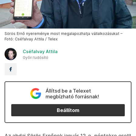
Sörös Ernő nyereménye most megalapozhatja vállalkozásukat –
Fotó: Cséfalvay Attila / Telex
Cséfalvay Attila
Győri tudósító
Állítsd be a Telexet
megbízható forrásnak!
Beállítom
Az abdai Sörös Ernőnek január 12-e, péntekre esett