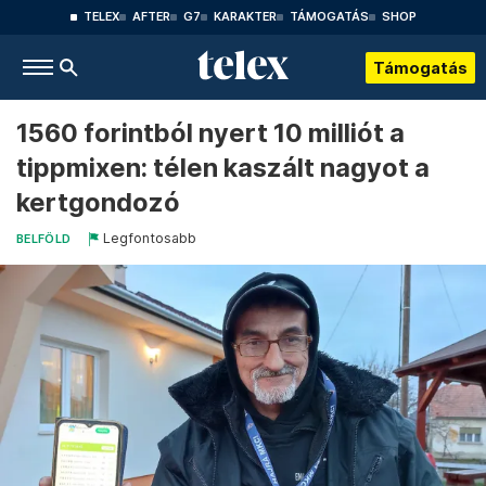
TELEX
AFTER
G7
KARAKTER
TÁMOGATÁS
SHOP
Támogatás
1560 forintból nyert 10 milliót a
tippmixen: télen kaszált nagyot a
kertgondozó
Legfontosabb
BELFÖLD