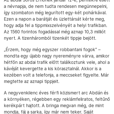
a névnapja, de nem tudta rendesen megünnepelni,
így szombaton még legurított egy-két pohárkával.
Ezen a napon a barátját és üzlettársát kérte meg,
hogy adja fel a tippmixszelvényét a helyi trafikban.
Az 1560 forintos fogadással még aznap 10,3 milliót
nyert. A tizenháromból tizenkét tippje bejött.
„Érzem, hogy még egyszer robbantani fogok” –
mondta egy újabb nagy nyereményre várva, amikor
hétfőn az abdai trafik előtt találkoztunk vele, ahol a
kávéját kevergette a kis körasztalnál. Akkor is a
kezében volt a telefonja, a meccseket figyelte. Már
megtette az aznapi tippjeit.
A negyvenkilenc éves férfi közismert arc Abdán és
a környéken, régebben egy reklámfeliratos, feltűnő
kerékpárt hajtott. A bringa megvan még, de mint
mondja, fáj a sarka, így már nem teker. Saját