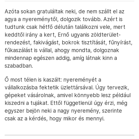
Azóta sokan gratuláltak neki, de nem szállt el az
agya a nyereménytől, dolgozik tovább. Azért is
tudtunk csak hétfő délután találkozni vele, mert
keddtől irány a kert, Ernő ugyanis zöldterület-
rendezést, fakivágást, bokrok tisztítását, fűnyírást,
fűkaszálást is vállal, ahogy mondta, dolgoznak
mindennap egészen addig, amíg látnak kinn a
szabadban.
Ő most télen is kaszált: nyereményét a
vállalkozásba fektetik üzlettársával. Úgy tervezik,
gépeket vásárolnak, amivel könnyebb lesz például
kiszedni a tujákat. Ettől függetlenül úgy érzi, még
egyszer bejön neki a nagy nyeremény, szerinte
csak az a kérdés, hogy mikor és mennyi.