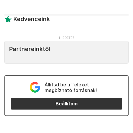
Kedvenceink
Partnereinktől
Állítsd be a Telexet
megbízható forrásnak!
Beállítom