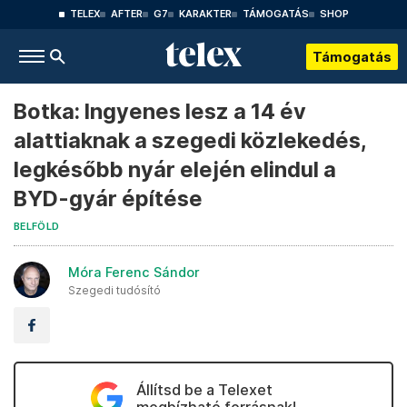
TELEX
AFTER
G7
KARAKTER
TÁMOGATÁS
SHOP
Támogatás
Botka: Ingyenes lesz a 14 év
alattiaknak a szegedi közlekedés,
legkésőbb nyár elején elindul a
BYD-gyár építése
BELFÖLD
Móra Ferenc Sándor
Szegedi tudósító
Állítsd be a Telexet