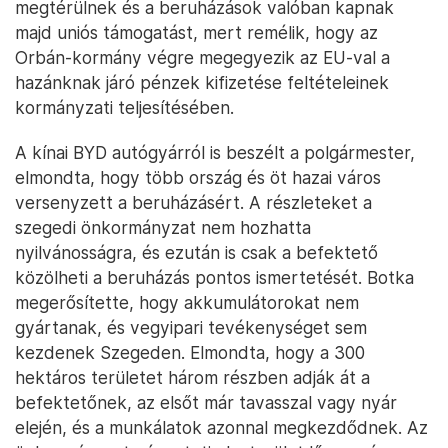
megtérülnek és a beruházások valóban kapnak
majd uniós támogatást, mert remélik, hogy az
Orbán-kormány végre megegyezik az EU-val a
hazánknak járó pénzek kifizetése feltételeinek
kormányzati teljesítésében.
A kínai BYD autógyárról is beszélt a polgármester,
elmondta, hogy több ország és öt hazai város
versenyzett a beruházásért. A részleteket a
szegedi önkormányzat nem hozhatta
nyilvánosságra, és ezután is csak a befektető
közölheti a beruházás pontos ismertetését. Botka
megerősítette, hogy akkumulátorokat nem
gyártanak, és vegyipari tevékenységet sem
kezdenek Szegeden. Elmondta, hogy a 300
hektáros területet három részben adják át a
befektetőnek, az elsőt már tavasszal vagy nyár
elején, és a munkálatok azonnal megkezdődnek. Az