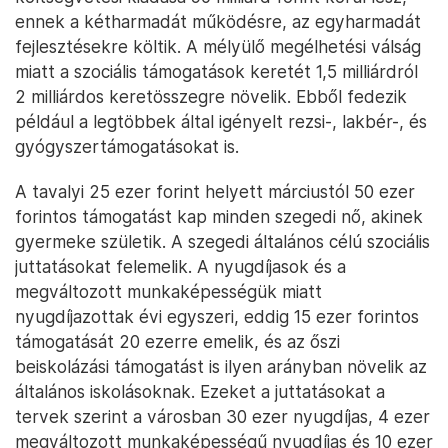
ennek a kétharmadát működésre, az egyharmadát
fejlesztésekre költik. A mélyülő megélhetési válság
miatt a szociális támogatások keretét 1,5 milliárdról
2 milliárdos keretösszegre növelik. Ebből fedezik
például a legtöbbek által igényelt rezsi-, lakbér-, és
gyógyszertámogatásokat is.
A tavalyi 25 ezer forint helyett márciustól 50 ezer
forintos támogatást kap minden szegedi nő, akinek
gyermeke születik. A szegedi általános célú szociális
juttatásokat felemelik. A nyugdíjasok és a
megváltozott munkaképességük miatt
nyugdíjazottak évi egyszeri, eddig 15 ezer forintos
támogatását 20 ezerre emelik, és az őszi
beiskolázási támogatást is ilyen arányban növelik az
általános iskolásoknak. Ezeket a juttatásokat a
tervek szerint a városban 30 ezer nyugdíjas, 4 ezer
megváltozott munkaképességű nyugdíjas és 10 ezer