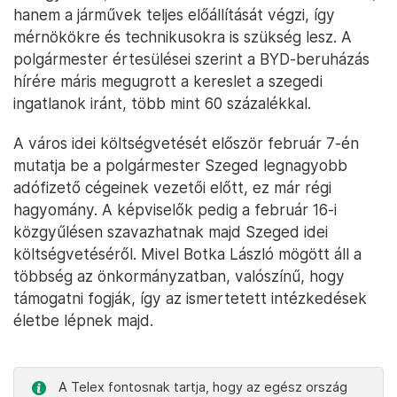
hanem a járművek teljes előállítását végzi, így
mérnökökre és technikusokra is szükség lesz. A
polgármester értesülései szerint a BYD-beruházás
hírére máris megugrott a kereslet a szegedi
ingatlanok iránt, több mint 60 százalékkal.
A város idei költségvetését először február 7-én
mutatja be a polgármester Szeged legnagyobb
adófizető cégeinek vezetői előtt, ez már régi
hagyomány. A képviselők pedig a február 16-i
közgyűlésen szavazhatnak majd Szeged idei
költségvetéséről. Mivel Botka László mögött áll a
többség az önkormányzatban, valószínű, hogy
támogatni fogják, így az ismertetett intézkedések
életbe lépnek majd.
A Telex fontosnak tartja, hogy az egész ország