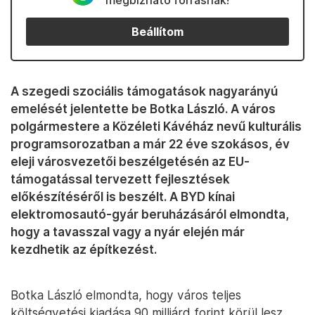
megbízható forrásnak!
Beállítom
A szegedi szociális támogatások nagyarányú
emelését jelentette be Botka László. A város
polgármestere a Közéleti Kávéház nevű kulturális
programsorozatban a már 22 éve szokásos, év
eleji városvezetői beszélgetésén az EU-
támogatással tervezett fejlesztések
előkészítéséről is beszélt. A BYD kínai
elektromosautó-gyár beruházásáról elmondta,
hogy a tavasszal vagy a nyár elején már
kezdhetik az építkezést.
Botka László elmondta, hogy város teljes
költségvetési kiadása 90 milliárd forint körül lesz,