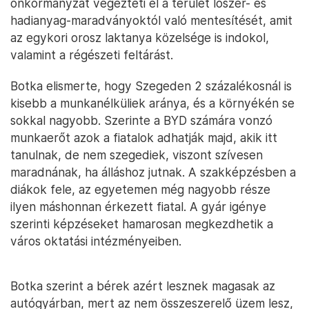
önkormányzat végezteti el a terület lőszer- és
hadianyag-maradványoktól való mentesítését, amit
az egykori orosz laktanya közelsége is indokol,
valamint a régészeti feltárást.
Botka elismerte, hogy Szegeden 2 százalékosnál is
kisebb a munkanélküliek aránya, és a környékén se
sokkal nagyobb. Szerinte a BYD számára vonzó
munkaerőt azok a fiatalok adhatják majd, akik itt
tanulnak, de nem szegediek, viszont szívesen
maradnának, ha álláshoz jutnak. A szakképzésben a
diákok fele, az egyetemen még nagyobb része
ilyen máshonnan érkezett fiatal. A gyár igénye
szerinti képzéseket hamarosan megkezdhetik a
város oktatási intézményeiben.
Botka szerint a bérek azért lesznek magasak az
autógyárban, mert az nem összeszerelő üzem lesz,