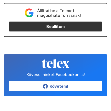
Állítsd be a Telexet
megbízható forrásnak!
Beállítom
Kövess minket Facebookon is!
Követem!