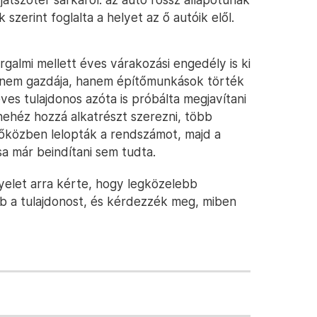
 szerint foglalta a helyet az ő autóik elől.
orgalmi mellett éves várakozási engedély is ki
ig nem gazdája, hanem építőmunkások törték
ves tulajdonos azóta is próbálta megjavítani
nehéz hozzá alkatrészt szerezni, több
időközben lelopták a rendszámot, majd a
sa már beindítani sem tudta.
gyelet arra kérte, hogy legközelebb
b a tulajdonost, és kérdezzék meg, miben