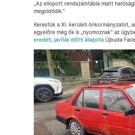
„Az ellopott rendszámtábla miatt hatósági
megoldódik.”
Kerestük a XI. kerületi önkormányzatot, 
egyelőre még ők is „nyomoznak” az ügyben
eredeti, javítás előtti állapota
Újbuda Face