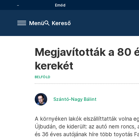
Emőd
Menü
Kereső
Megjavították a 80 é
kerekét
BELFÖLD
Szántó-Nagy Bálint
A környéken lakók elszállíttatták volna e
Újbudán, de kiderült: az autó nem roncs, 
és 36 éves autójának híre több toyotás F