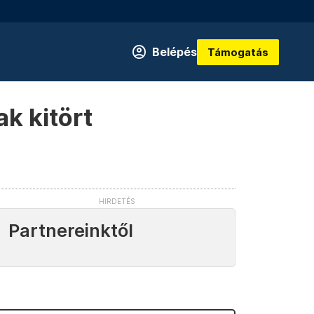
Belépés
Támogatás
ak kitört
Partnereinktől