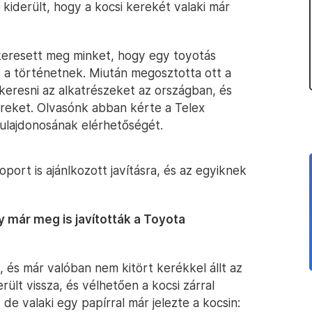
 kiderült, hogy a kocsi kerekét valaki már
keresett meg minket, hogy egy toyotás
t a történetnek. Miután megosztotta ott a
keresni az alkatrészeket az országban, és
ereket. Olvasónk abban kérte a Telex
tulajdonosának elérhetőségét.
port is ajánlkozott javításra, és az egyiknek
gy már meg is javították a Toyota
t, és már valóban nem kitört kerékkel állt az
ült vissza, és vélhetően a kocsi zárral
e valaki egy papírral már jelezte a kocsin: