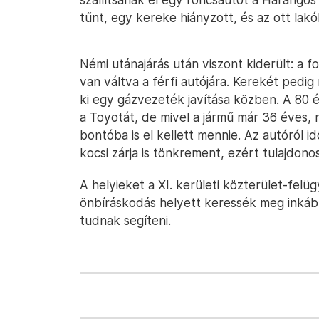
tűnt, egy kereke hiányzott, és az ott lakók
Némi utánajárás után viszont kiderült: a f
van váltva a férfi autójára. Kerekét ped
ki egy gázvezeték javítása közben. A 80 é
a Toyotát, de mivel a jármű már 36 éves, 
bontóba is el kellett mennie. Az autóról 
kocsi zárja is tönkrement, ezért tulajdono
A helyieket a XI. kerületi közterület-felü
önbíráskodás helyett keressék meg inkáb
tudnak segíteni.