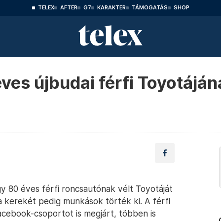
TELEX
AFTER
G7
KARAKTER
TÁMOGATÁS
SHOP
ves újbudai férfi Toyotáján
gy 80 éves férfi roncsautónak vélt Toyotáját
a kerekét pedig munkások törték ki. A férfi
acebook-csoportot is megjárt, többen is