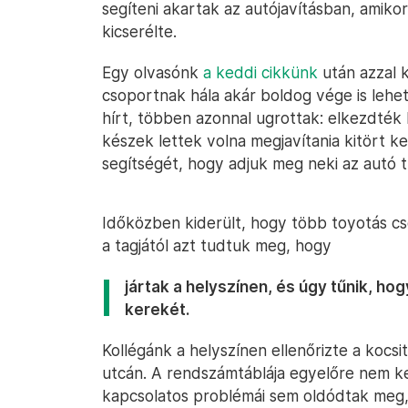
segíteni akartak az autójavításban, amikor
kicserélte.
Egy olvasónk
a keddi cikkünk
után azzal 
csoportnak hála akár boldog vége is lehe
hírt, többen azonnal ugrottak: elkezdték 
készek lettek volna megjavítania kitört k
segítségét, hogy adjuk meg neki az autó 
Időközben kiderült, hogy több toyotás cso
a tagjától azt tudtuk meg, hogy
jártak a helyszínen, és úgy tűnik, ho
kerekét.
Kollégánk a helyszínen ellenőrizte a kocsi
utcán. A rendszámtáblája egyelőre nem ker
kapcsolatos problémái sem oldódtak meg, d