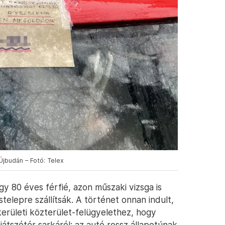
Újbudán – Fotó: Telex
gy 80 éves férfié, azon műszaki vizsga is
telepre szállítsák. A történet onnan indult,
erületi közterület-felügyelethez, hogy
játszótér sarkáról: az autó rossz állapotúnak