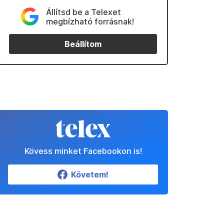
Állítsd be a Telexet
megbízható forrásnak!
Beállítom
Kövess minket Facebookon is!
Követem!