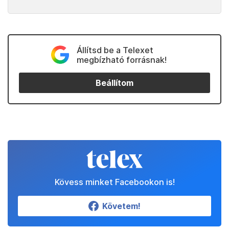
Állítsd be a Telexet
megbízható forrásnak!
Beállítom
Kövess minket Facebookon is!
Követem!