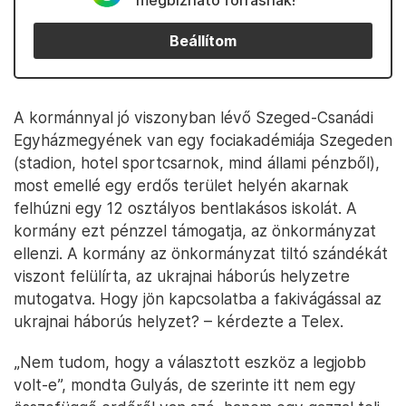
megbízható forrásnak!
Beállítom
A kormánnyal jó viszonyban lévő Szeged-Csanádi
Egyházmegyének van egy fociakadémiája Szegeden
(stadion, hotel sportcsarnok, mind állami pénzből),
most emellé egy erdős terület helyén akarnak
felhúzni egy 12 osztályos bentlakásos iskolát. A
kormány ezt pénzzel támogatja, az önkormányzat
ellenzi. A kormány az önkormányzat tiltó szándékát
viszont felülírta, az ukrajnai háborús helyzetre
mutogatva. Hogy jön kapcsolatba a fakivágással az
ukrajnai háborús helyzet? – kérdezte a Telex.
„Nem tudom, hogy a választott eszköz a legjobb
volt-e”, mondta Gulyás, de szerinte itt nem egy