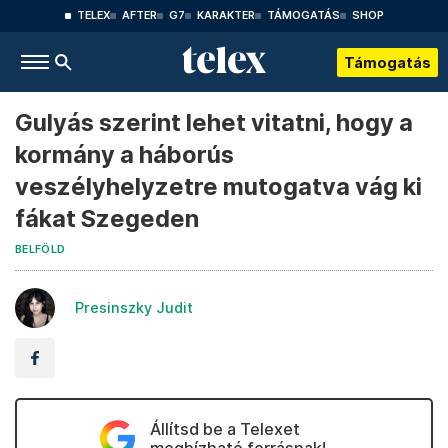
TELEX
AFTER
G7
KARAKTER
TÁMOGATÁS
SHOP
Támogatás
Gulyás szerint lehet vitatni, hogy a
kormány a háborús
veszélyhelyzetre mutogatva vág ki
fákat Szegeden
BELFÖLD
Presinszky Judit
Állítsd be a Telexet