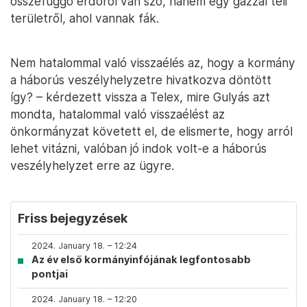
összefüggő erdőről van szó, hanem egy gazzal teli
területről, ahol vannak fák.
Nem hatalommal való visszaélés az, hogy a kormány
a háborús veszélyhelyzetre hivatkozva döntött
így? – kérdezett vissza a Telex, mire Gulyás azt
mondta, hatalommal való visszaélést az
önkormányzat követett el, de elismerte, hogy arról
lehet vitázni, valóban jó indok volt-e a háborús
veszélyhelyzet erre az ügyre.
Friss bejegyzések
2024. January 18. – 12:24
Az év első kormányinfójának legfontosabb
pontjai
2024. January 18. – 12:20