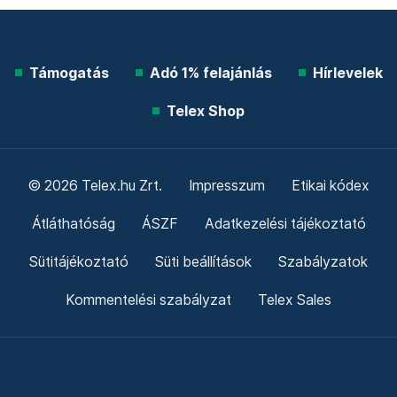
Támogatás
Adó 1% felajánlás
Hírlevelek
Telex Shop
© 2026 Telex.hu Zrt.
Impresszum
Etikai kódex
Átláthatóság
ÁSZF
Adatkezelési tájékoztató
Sütitájékoztató
Süti beállítások
Szabályzatok
Kommentelési szabályzat
Telex Sales