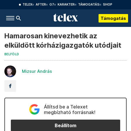
TELEX
AFTER
G7
KARAKTER
TÁMOGATÁS
SHOP
Támogatás
Hamarosan kinevezhetik az
elküldött kórházigazgatók utódjait
BELFÖLD
Mizsur András
Állítsd be a Telexet
megbízható forrásnak!
Beállítom