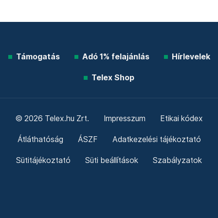
Támogatás
Adó 1% felajánlás
Hírlevelek
Telex Shop
© 2026 Telex.hu Zrt.
Impresszum
Etikai kódex
Átláthatóság
ÁSZF
Adatkezelési tájékoztató
Sütitájékoztató
Süti beállítások
Szabályzatok
Kommentelési szabályzat
Telex Sales