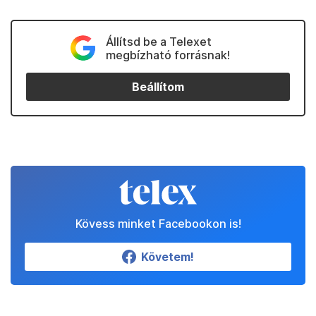
Állítsd be a Telexet
megbízható forrásnak!
Beállítom
Kövess minket Facebookon is!
Követem!