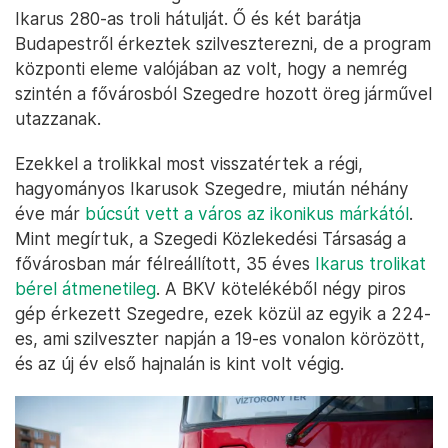
Ikarus 280-as troli hátulját. Ő és két barátja
Budapestről érkeztek szilveszterezni, de a program
központi eleme valójában az volt, hogy a nemrég
szintén a fővárosból Szegedre hozott öreg járművel
utazzanak.
Ezekkel a trolikkal most visszatértek a régi,
hagyományos Ikarusok Szegedre, miután néhány
éve már
búcsút vett a város az ikonikus márkától
.
Mint megírtuk, a Szegedi Közlekedési Társaság a
fővárosban már félreállított, 35 éves
Ikarus trolikat
bérel átmenetileg
. A BKV kötelékéből négy piros
gép érkezett Szegedre, ezek közül az egyik a 224-
es, ami szilveszter napján a 19-es vonalon körözött,
és az új év első hajnalán is kint volt végig.