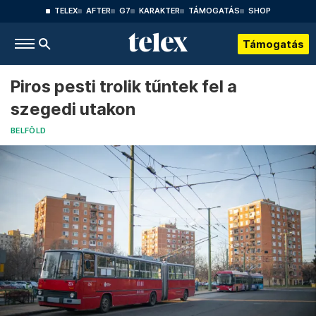
TELEX
AFTER
G7
KARAKTER
TÁMOGATÁS
SHOP
Támogatás
Piros pesti trolik tűntek fel a
szegedi utakon
BELFÖLD