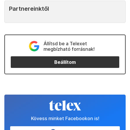
Partnereinktől
Állítsd be a Telexet
megbízható forrásnak!
Beállítom
Kövess minket Facebookon is!