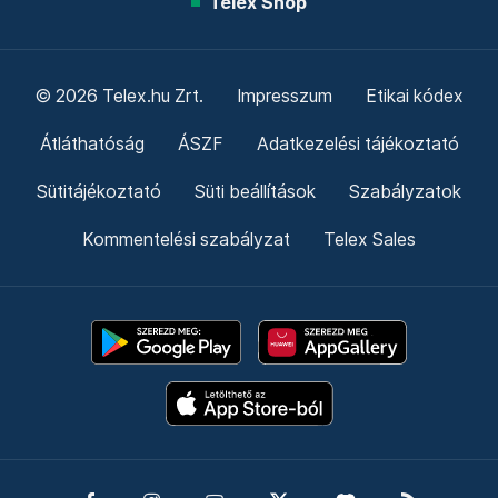
Telex Shop
© 2026 Telex.hu Zrt.
Impresszum
Etikai kódex
Átláthatóság
ÁSZF
Adatkezelési tájékoztató
Sütitájékoztató
Süti beállítások
Szabályzatok
Kommentelési szabályzat
Telex Sales