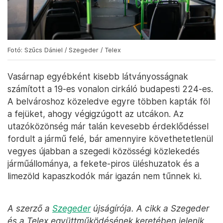
Fotó: Szűcs Dániel / Szegeder / Telex
Vasárnap egyébként kisebb látványosságnak
számított a 19-es vonalon cirkáló budapesti 224-es.
A belvároshoz közeledve egyre többen kapták föl
a fejüket, ahogy végigzúgott az utcákon. Az
utazóközönség már talán kevesebb érdeklődéssel
fordult a jármű felé, bár amennyire követhetetlenül
vegyes újabban a szegedi közösségi közlekedés
járműállománya, a fekete-piros üléshuzatok és a
limezöld kapaszkodók már igazán nem tűnnek ki.
A szerző a
Szegeder
újságírója. A cikk a Szegeder
és a Telex együttműködésének keretében jelenik