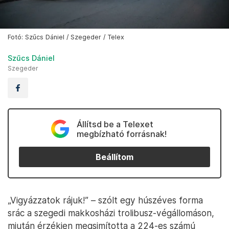
Fotó: Szűcs Dániel / Szegeder / Telex
Szűcs Dániel
Szegeder
Állítsd be a Telexet
megbízható forrásnak!
Beállítom
„Vigyázzatok rájuk!” – szólt egy húszéves forma
srác a szegedi makkosházi trolibusz-végállomáson,
miután érzékien megsimította a 224-es számú