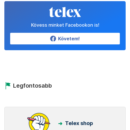
Kövess minket Facebookon is!
Követem!
Legfontosabb
Telex shop