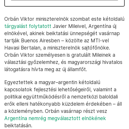
Orbán Viktor miniszterelnök szombat este kétoldalú
tárgyalást folytatott
Javier Mileivel, Argentína új
elnökével, akinek beiktatási ünnepségét vasárnap
tartják Buenos Airesben – közölte az MTI-vel
Havasi Bertalan, a miniszterelnök sajtófőnöke.
Orbán Viktor személyesen is gratulált Mileinek a
választási győzelemhez, és magyarországi hivatalos
látogatásra hívta meg az új államfőt.
Egyeztettek a magyar–argentin kétoldalú
kapcsolatok fejlesztési lehetőségeiről, valamint a
politikai együttműködésről a nemzetközi baloldali
erők elleni hatékonyabb küzdelem érdekében – áll
a közleményben. Orbán vasárnap részt vesz
Argentína nemrég megválasztott elnökének
beiktatásán.