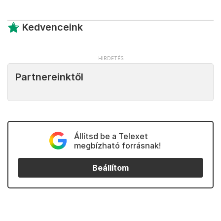
Kedvenceink
Partnereinktől
Állítsd be a Telexet
megbízható forrásnak!
Beállítom