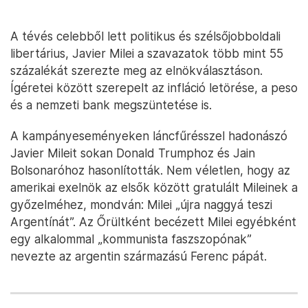
A tévés celebből lett politikus és szélsőjobboldali
libertárius, Javier Milei a szavazatok több mint 55
százalékát szerezte meg az elnökválasztáson.
Ígéretei között szerepelt az infláció letörése, a peso
és a nemzeti bank megszüntetése is.
A kampányeseményeken láncfűrésszel hadonászó
Javier Mileit sokan Donald Trumphoz és Jain
Bolsonaróhoz hasonlították. Nem véletlen, hogy az
amerikai exelnök az elsők között gratulált Mileinek a
győzelméhez, mondván: Milei „újra naggyá teszi
Argentínát”. Az Őrültként becézett Milei egyébként
egy alkalommal „kommunista faszszopónak”
nevezte az argentin származású Ferenc pápát.