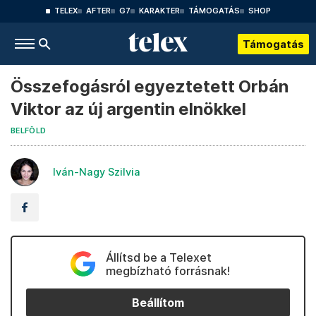
TELEX
AFTER
G7
KARAKTER
TÁMOGATÁS
SHOP
Támogatás
Összefogásról egyeztetett Orbán
Viktor az új argentin elnökkel
BELFÖLD
Iván-Nagy Szilvia
Állítsd be a Telexet
megbízható forrásnak!
Beállítom