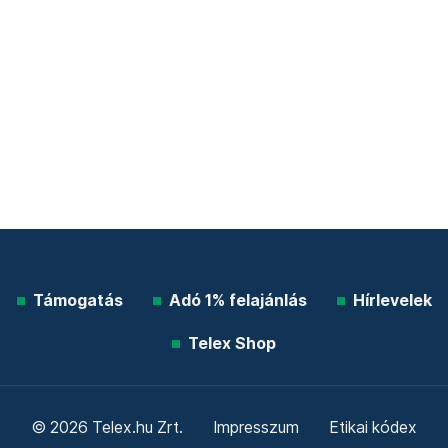
Támogatás
Adó 1% felajánlás
Hírlevelek
Telex Shop
© 2026 Telex.hu Zrt.
Impresszum
Etikai kódex