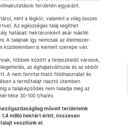
límakutatások területén egyaránt.
tárol, mint a légkör, valamint a világ összes
tve). Az egészséges talaj segíthet
zály hatásait: hektáronként akár másfél
i. A talajnak így nemcsak az élelmiszer-
eni küzdelemben is kiemelt szerepe van.
nnak, többek között a terjeszkedő városok,
llegeltetés, az éghajlatváltozás és az ebből
tt. A nem fenntartható földhasználat és
ben a termőtalajt riasztó ütemben
t, míg a talajképződés nem haladja meg az
 mértéke 30-100 t/ha/év.
mezőgazdaságilag művelt területeink
1,4 millió hektárt érint, összesen
alajt veszítünk el.