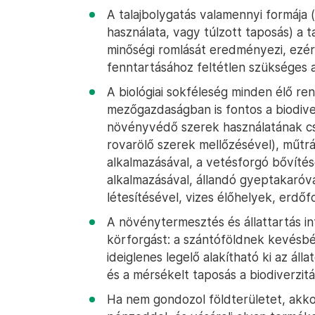
A talajbolygatás valamennyi formája
használata, vagy túlzott taposás) a t
minőségi romlását eredményezi, ezért
fenntartásához feltétlen szükséges a
A biológiai sokféleség minden élő ren
mezőgazdaságban is fontos a biodiver
növényvédő szerek használatának c
rovarölő szerek mellőzésével), műtr
alkalmazásával, a vetésforgó bővíté
alkalmazásával, állandó gyeptakaró
létesítésével, vizes élőhelyek, erdő
A növénytermesztés és állattartás in
körforgást: a szántóföldnek kevésbé
ideiglenes legelő alakítható ki az áll
és a mérsékelt taposás a biodiverzitá
Ha nem gondozol földterületet, akkor