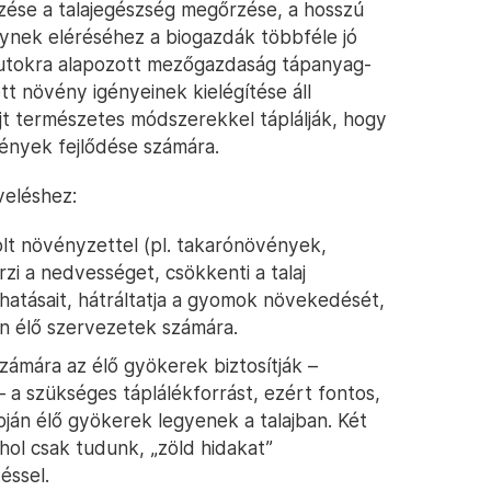
űzése a talajegészség megőrzése, a hosszú
ynek eléréséhez a biogazdák többféle jó
nputokra alapozott mezőgazdaság tápanyag-
 növény igényeinek kielégítése áll
jt természetes módszerekkel táplálják, hogy
vények fejlődése számára.
veléshez:
olt növényzettel (pl. takarónövények,
zi a nedvességet, csökkenti a talaj
hatásait, hátráltatja a gyomok növekedését,
jon élő szervezetek számára.
zámára az élő gyökerek biztosítják –
 a szükséges táplálékforrást, ezért fontos,
ján élő gyökerek legyenek a talajban. Két
hol csak tudunk, „zöld hidakat”
éssel.