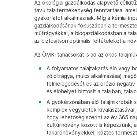
Az ökológiai gazdálkodás alapvető célkit
távú talajtermékenység fenntartása, amel
gyakorlatot alkalmaznak. Míg a kémiai i
gazdálkodásának fókuszában a termesztett
műtrágyákkal, a biogazdálkodásban a tala
az biztosítson optimális feltételeket a nö
Az ÖMKi tanácsokat is ad az okos talajmű
A folyamatos talajtakarás élő vagy h
zöldtrágya, mulcs alkalmazása) megőr
felmelegedését és az erózió negatív 
és élőhelyet biztosít a talajban, tala
A gyökérzónában élő talajmikrobák s
komplex vegyületek kiválasztásával –
hogy lehetőség szerint az év 365 nap
kultúrnövény között is képezzünk, a
takarónövényekkel, köztes termeszt