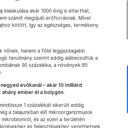
 kialakulása akár 1000 évig is eltarthat,
nem számít megújuló erőforrásnak. Mivel
lajhoz kötött, így az egészséges, termékeny
ek nőnek, hanem a Föld leggazdagabb
ogó tanulmány szerint eddig alábecsültük a
g gombáinak 90 százaléka, a növények 85
.
negyed evőkanál – akár 10 milliárd
t ahány ember él a bolygón.
indössze 1 százalékát sikerült eddig
ég a talajunkban élő mikroorganizmusok
j mikrobiomról, és az ezen a területén
edezésekhez és fejlesztésekhez vezethetnek