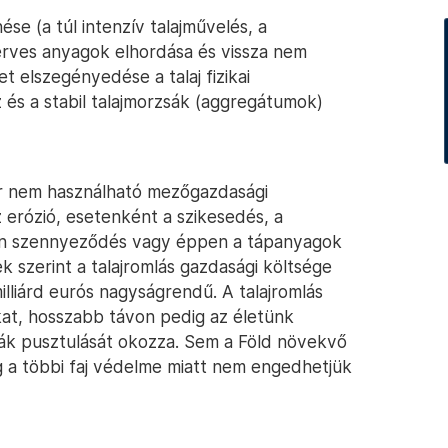
se (a túl intenzív talajművelés, a
rves anyagok elhordása és vissza nem
t elszegényedése a talaj fizikai
és a stabil talajmorzsák (aggregátumok)
ár nem használható mezőgazdasági
z erózió, esetenként a szikesedés, a
yen szennyeződés vagy éppen a tápanyagok
 szerint a talajromlás gazdasági költsége
lliárd eurós nagyságrendű. A talajromlás
kat, hosszabb távon pedig az életünk
k pusztulását okozza. Sem a Föld növekvő
 a többi faj védelme miatt nem engedhetjük