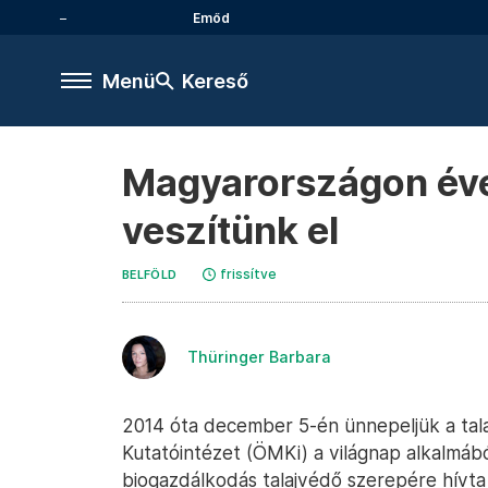
Emőd
Menü
Kereső
Magyarországon éven
veszítünk el
frissítve
BELFÖLD
Thüringer Barbara
2014 óta december 5-én ünnepeljük a tala
Kutatóintézet (ÖMKi) a világnap alkalmábó
biogazdálkodás talajvédő szerepére hívta 