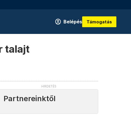
Belépés
Támogatás
talajt
Partnereinktől