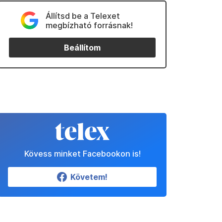
Állítsd be a Telexet
megbízható forrásnak!
Beállítom
Kövess minket Facebookon is!
Követem!