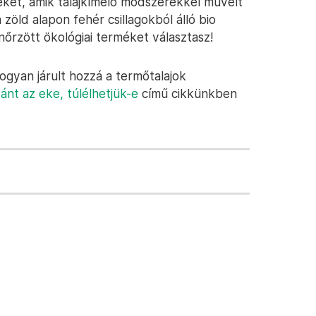
eket, amik talajkímélő módszerekkel művelt
öld alapon fehér csillagokból álló bio
nőrzött ökológiai terméket választasz!
gyan járult hozzá a termőtalajok
zánt az eke, túlélhetjük-e
című cikkünkben