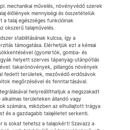
 (pl. mechanikai művelés, növényvédő szerek
alaj élőlények mennyiségi és összetételük
 a talaj egészséges funkcióinak
z okszerű talajművelés.
dszer stabilitásának kulcsa, így a
zitás támogatása. Elérhetjük ezt a kémiai
sökkentésével (gyomirtók, gomba- és
ágyák helyett szerves tápanyag-utánpótlás
sével: takarónövények, pillangós növények
val fedett területek, mezővédő erdősávok
foltok megőrzésével és fenntartásával.
tegrálásával helyreállíthatjuk a megszakadt
 alkalmas területeken állandó vagy
atok számára, miközben az elhullajtott trágya
st és a gazdagabb talajéletet serkenti.
 is sokat tehetsz a talajokért! Szavazz a