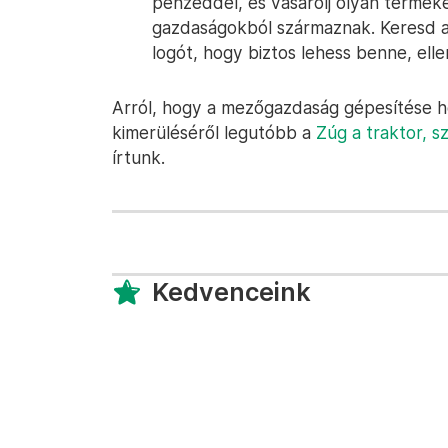
pénzeddel, és vásárolj olyan termék
gazdaságokból származnak. Keresd a z
logót, hogy biztos lehess benne, elle
Arról, hogy a mezőgazdaság gépesítése ho
kimerüléséről legutóbb a
Zúg a traktor, s
írtunk.
Kedvenceink