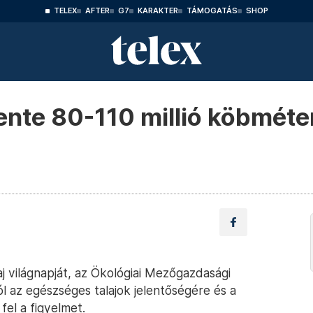
TELEX
AFTER
G7
KARAKTER
TÁMOGATÁS
SHOP
te 80-110 millió köbméter 
j világnapját, az Ökológiai Mezőgazdasági
l az egészséges talajok jelentőségére és a
fel a figyelmet.