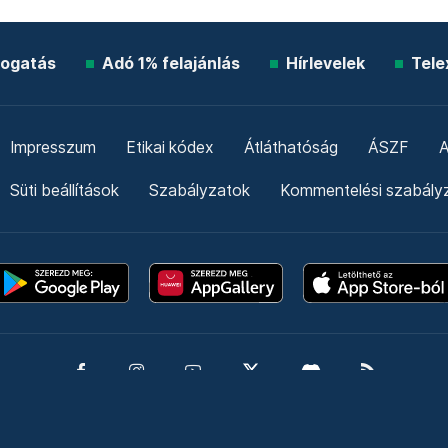
ogatás
Adó 1% felajánlás
Hírlevelek
Tele
Impresszum
Etikai kódex
Átláthatóság
ÁSZF
A
Süti beállítások
Szabályzatok
Kommentelési szabály