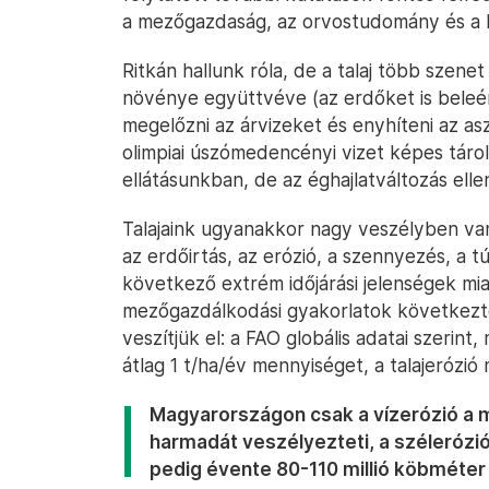
a mezőgazdaság, az orvostudomány és a k
Ritkán hallunk róla, de a talaj több szenet 
növénye együttvéve (az erdőket is beleér
megelőzni az árvizeket és enyhíteni az as
olimpiai úszómedencényi vizet képes tároln
ellátásunkban, de az éghajlatváltozás ell
Talajaink ugyanakkor nagy veszélyben va
az erdőirtás, az erózió, a szennyezés, a tú
következő extrém időjárási jelenségek mia
mezőgazdálkodási gyakorlatok következté
veszítjük el: a FAO globális adatai szerin
átlag 1 t/ha/év mennyiséget, a talajerózió
Magyarországon csak a vízerózió a 
harmadát veszélyezteti, a szélerózió 
pedig évente 80-110 millió köbméter t