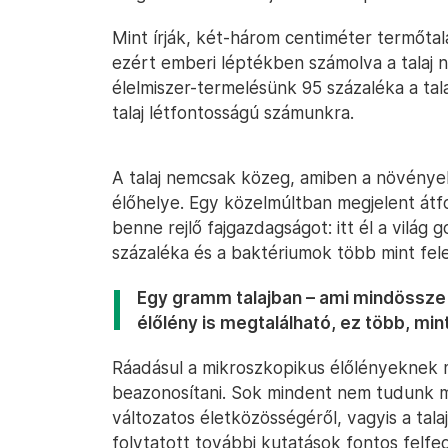
Mint írják, két-három centiméter termőtalaj
ezért emberi léptékben számolva a talaj 
élelmiszer-termelésünk 95 százaléka a ta
talaj létfontosságú számunkra.
A talaj nemcsak közeg, amiben a növény
élőhelye. Egy közelmúltban megjelent átf
benne rejlő fajgazdagságot: itt él a vilá
százaléka és a baktériumok több mint fele
Egy gramm talajban – ami mindössze 
élőlény is megtalálható, ez több, min
Ráadásul a mikroszkopikus élőlényeknek m
beazonosítani. Sok mindent nem tudunk m
változatos életközösségéről, vagyis a tala
folytatott további kutatások fontos felf