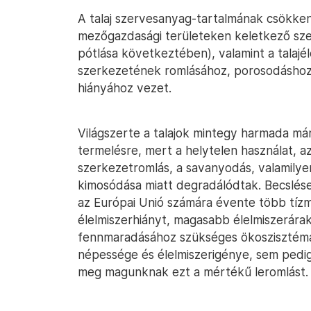
A talaj szervesanyag-tartalmának csökkené
mezőgazdasági területeken keletkező sze
pótlása következtében), valamint a talajéle
szerkezetének romlásához, porosodáshoz 
hiányához vezet.
Világszerte a talajok mintegy harmada m
termelésre, mert a helytelen használat, a
szerkezetromlás, a savanyodás, valamil
kimosódása miatt degradálódtak. Becslések
az Európai Unió számára évente több tízmi
élelmiszerhiányt, magasabb élelmiszerára
fennmaradásához szükséges ökoszisztémá
népessége és élelmiszerigénye, sem pedig
meg magunknak ezt a mértékű leromlást.