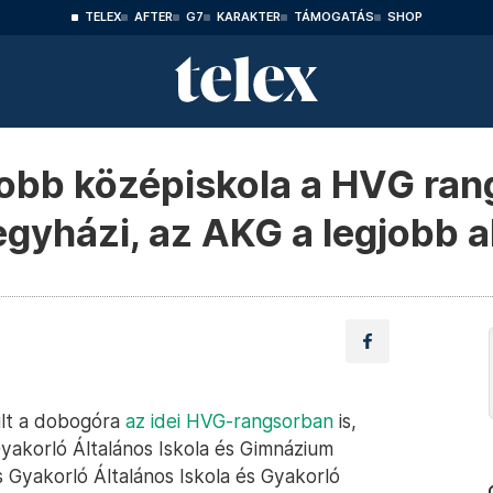
TELEX
AFTER
G7
KARAKTER
TÁMOGATÁS
SHOP
gjobb középiskola a HVG ran
egyházi, az AKG a legjobb a
ült a dobogóra
az idei HVG-rangsorban
is,
Gyakorló Általános Iskola és Gimnázium
 Gyakorló Általános Iskola és Gyakorló