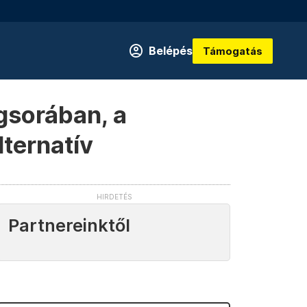
Belépés
Támogatás
gsorában, a
lternatív
Partnereinktől