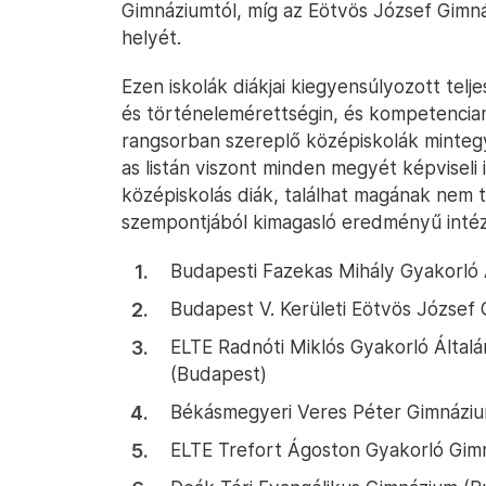
Gimnáziumtól, míg az Eötvös József Gimnáz
helyét.
Ezen iskolák diákjai kiegyensúlyozott tel
és történelemérettségin, és kompetencia
rangsorban szereplő középiskolák mintegy
as listán viszont minden megyét képviseli 
középiskolás diák, találhat magának nem tú
szempontjából kimagasló eredményű inté
Budapesti Fazekas Mihály Gyakorló 
Budapest V. Kerületi Eötvös József
ELTE Radnóti Miklós Gyakorló Általá
(Budapest)
Békásmegyeri Veres Péter Gimnázi
ELTE Trefort Ágoston Gyakorló Gim