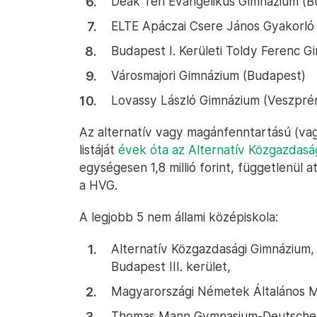
Deák Téri Evangélikus Gimnázium (B
ELTE Apáczai Csere János Gyakorló
Budapest I. Kerületi Toldy Ferenc G
Városmajori Gimnázium (Budapest)
Lovassy László Gimnázium (Veszpré
Az alternatív vagy magánfenntartású (vagy
listáját
évek óta az Alternatív Közgazdasá
egységesen 1,8 millió forint, függetlenül at
a HVG.
A legjobb 5 nem állami középiskola:
Alternatív Közgazdasági Gimnázium, 
Budapest III. kerület,
Magyarországi Németek Általános Mű
Thomas Mann Gymnasium-Deutsche 