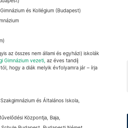
udapest)
 Gimnázium és Kollégium (Budapest)
imnázium
m)
is az összes nem állami és egyházi) iskolák
gi Gimnázium vezeti,
az éves tandíj
tól, hogy a diák melyik évfolyamra jár – írja
Szakgimnázium és Általános Iskola,
velődési Központja, Baja,
Schule Budapest, Budapesti Német