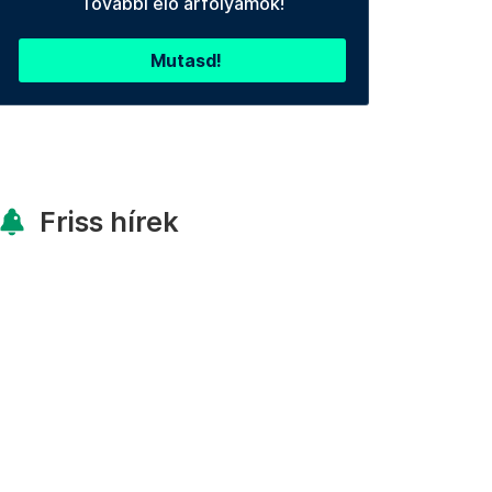
További élő árfolyamok!
Mutasd!
Friss hírek