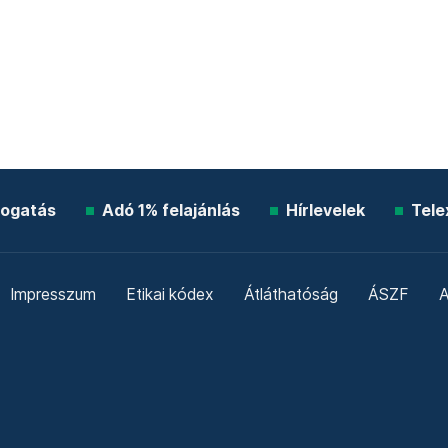
ogatás
Adó 1% felajánlás
Hírlevelek
Tele
Impresszum
Etikai kódex
Átláthatóság
ÁSZF
A
Süti beállítások
Szabályzatok
Kommentelési szabály