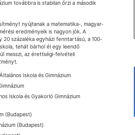
ium továbbra is stabilan őrzi a második
jesítményt nyújtanak a matematika-, magyar-
mérési eredményeik is nagyon jók. A
 20 százaléka egyházi fenntartású, a 100-
iskola, tehát bárhol él egy leendő
l messzi, az érettségi-felvételi
zményt.
Általános Iskola és Gimnázium
 Gimnázium
nos Iskola és Gyakorló Gimnázium
um (Budapest)
názium (Budapest)