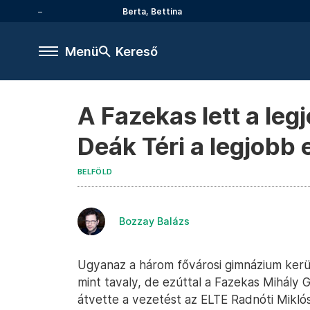
Berta, Bettina
Menü
Kereső
A Fazekas lett a le
Deák Téri a legjobb 
BELFÖLD
Bozzay Balázs
Ugyanaz a három fővárosi gimnázium ker
mint tavaly, de ezúttal a Fazekas Mihály 
átvette a vezetést az ELTE Radnóti Miklós