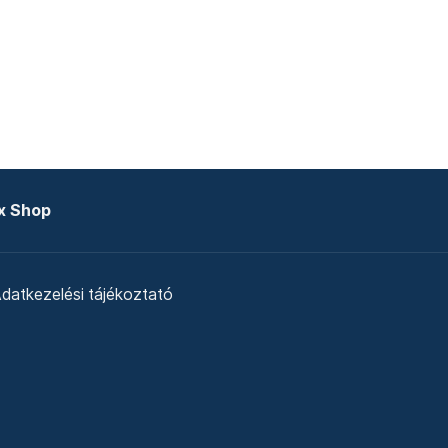
x Shop
datkezelési tájékoztató
zat
Telex Sales