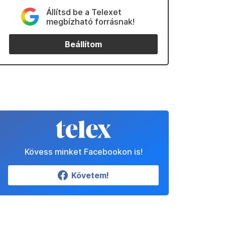
Állítsd be a Telexet
megbízható forrásnak!
Beállítom
Kövess minket Facebookon is!
Követem!