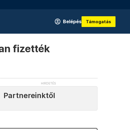
Belépés
Támogatás
an fizették
Partnereinktől