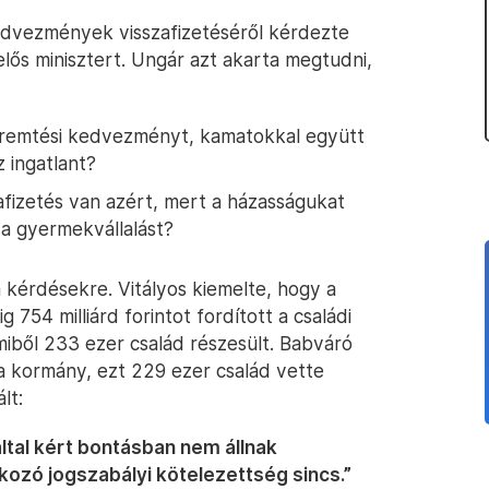
edvezmények visszafizetéséről kérdezte
elős minisztert. Ungár azt akarta megtudni,
teremtési kedvezményt, kamatokkal együtt
z ingatlant?
fizetés van azért, mert a házasságukat
 a gyermekvállalást?
 a kérdésekre. Vitályos kiemelte, hogy a
54 milliárd forintot fordított a családi
iből 233 ezer család részesült. Babváró
t a kormány, ezt 229 ezer család vette
lt:
ltal kért bontásban nem állnak
kozó jogszabályi kötelezettség sincs.”