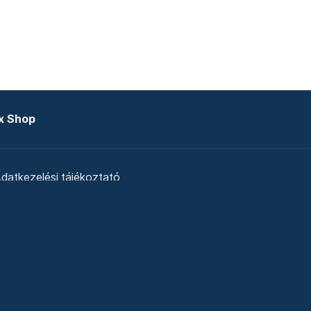
x Shop
datkezelési tájékoztató
zat
Telex Sales