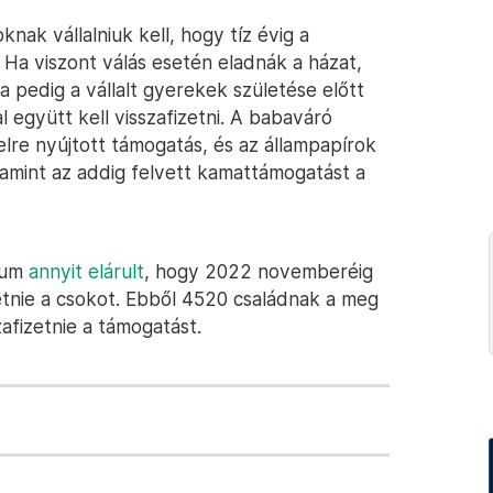
nak vállalniuk kell, hogy tíz évig a
 Ha viszont válás esetén eladnák a házat,
Ha pedig a vállalt gyerekek születése előtt
 együtt kell visszafizetni. A babaváró
telre nyújtott támogatás, és az állampapírok
lamint az addig felvett kamattámogatást a
ium
annyit elárult
, hogy 2022 novemberéig
etnie a csokot. Ebből 4520 családnak a meg
afizetnie a támogatást.