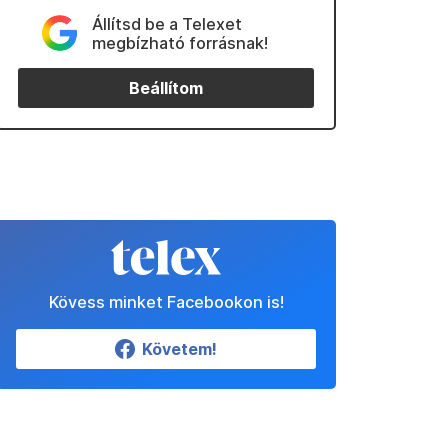
Állítsd be a Telexet
megbízható forrásnak!
Beállítom
Kövess minket Facebookon is!
Követem!