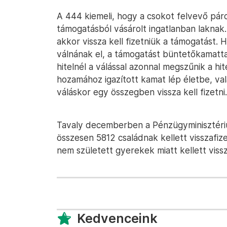
A 444 kiemeli, hogy a csokot felvevő párok
támogatásból vásárolt ingatlanban laknak.
akkor vissza kell fizetniük a támogatást. 
válnának el, a támogatást büntetőkamattal
hitelnél a válással azonnal megszűnik a hi
hozamához igazított kamat lép életbe, va
váláskor egy összegben vissza kell fizetni.
Tavaly decemberben a Pénzügyminisztér
összesen 5812 családnak kellett visszafiz
nem született gyerekek miatt kellett vissz
Kedvenceink