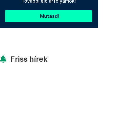
További élő árfolyamok!
Mutasd!
Friss hírek