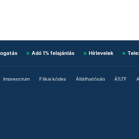
ogatás
Adó 1% felajánlás
Hírlevelek
Tele
Impresszum
Etikai kódex
Átláthatóság
ÁSZF
A
Süti beállítások
Szabályzatok
Kommentelési szabály