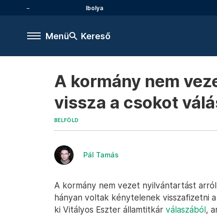
Ibolya
Menü
Kereső
A kormány nem vezet 
vissza a csokot válá
BELFÖLD
Pál Tamás
A kormány nem vezet nyilvántartást arról
hányan voltak kénytelenek visszafizetni 
ki Vitályos Eszter államtitkár
válaszából
, 