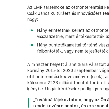
Az LMP társelnöke az otthonteremtési k
Csák János kultúráért és innovációért fel
hogy:
Hány érintettnek kellett az otthon
visszafizetnie, mert értékesítették a
Hány büntetőkamattal történő vissza
felbontották, vagy nem teljesítették
A miniszter helyett államtitkára válaszolt
kormány 2015-től 2023 szeptember végéig 7
otthonteremtési kedvezményre (csok), am
kölcsönre 2228 milliárd forintot fordítot
igénybe. Ungár kérdéseire pedig így reagá
„Továbbá tájékoztatom, hogy az Ön á
rendelkezésre adatok, és erre vonat