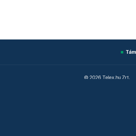
Tám
© 2026 Telex.hu Zrt.
Sütitájékoztató