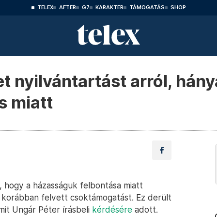
TELEX
AFTER
G7
KARAKTER
TÁMOGATÁS
SHOP
nyilvántartást arról, hány
s miatt
, hogy a házasságuk felbontása miatt
a korábban felvett csoktámogatást. Ez derült
amit Ungár Péter írásbeli
kérdésére
adott.