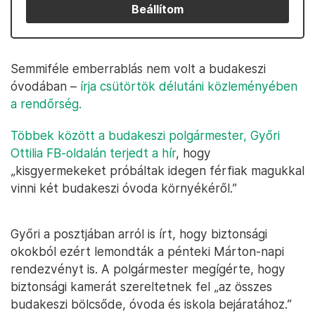
Beállítom
Semmiféle emberrablás nem volt a budakeszi
óvodában –
írja csütörtök délutáni közleményében
a rendőrség.
Többek között a budakeszi polgármester, Győri
Ottilia FB-oldalán terjedt a hír
, hogy
„kisgyermekeket próbáltak idegen férfiak magukkal
vinni két budakeszi óvoda környékéről.”
Győri a posztjában arról is írt, hogy biztonsági
okokból ezért lemondták a pénteki Márton-napi
rendezvényt is. A polgármester megígérte, hogy
biztonsági kamerát szereltetnek fel „az összes
budakeszi bölcsőde, óvoda és iskola bejáratához.”