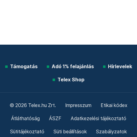
Támogatás
Adó 1% felajánlás
Hírlevelek
Telex Shop
© 2026 Telex.hu Zrt.
Impresszum
Etikai kódex
Átláthatóság
ÁSZF
Adatkezelési tájékoztató
Sütitájékoztató
Süti beállítások
Szabályzatok