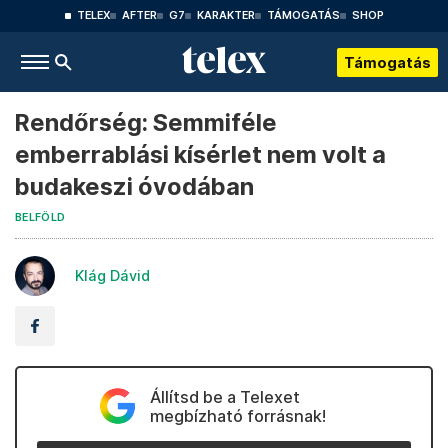
TELEX
AFTER
G7
KARAKTER
TÁMOGATÁS
SHOP
Támogatás
Rendőrség: Semmiféle
emberrablási kísérlet nem volt a
budakeszi óvodában
BELFÖLD
Klág Dávid
Állítsd be a Telexet
megbízható forrásnak!