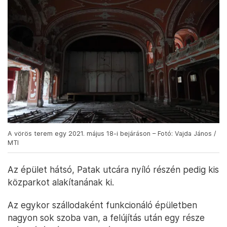
A vörös terem egy 2021. május 18-i bejáráson – Fotó: Vajda János /
MTI
Az épület hátsó, Patak utcára nyíló részén pedig kis
közparkot alakítanának ki.
Az egykor szállodaként funkcionáló épületben
nagyon sok szoba van, a felújítás után egy része