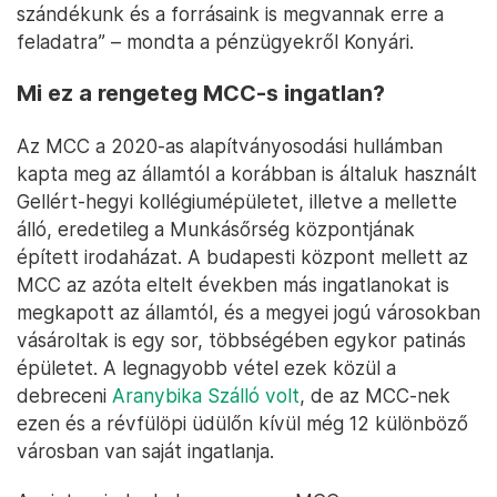
szándékunk és a forrásaink is megvannak erre a
feladatra” – mondta a pénzügyekről Konyári.
Mi ez a rengeteg MCC-s ingatlan?
Az MCC a 2020-as alapítványosodási hullámban
kapta meg az államtól a korábban is általuk használt
Gellért-hegyi kollégiumépületet, illetve a mellette
álló, eredetileg a Munkásőrség központjának
épített irodaházat. A budapesti központ mellett az
MCC az azóta eltelt években más ingatlanokat is
megkapott az államtól, és a megyei jogú városokban
vásároltak is egy sor, többségében egykor patinás
épületet. A legnagyobb vétel ezek közül a
debreceni
Aranybika Szálló volt
, de az MCC-nek
ezen és a révfülöpi üdülőn kívül még 12 különböző
városban van saját ingatlanja.