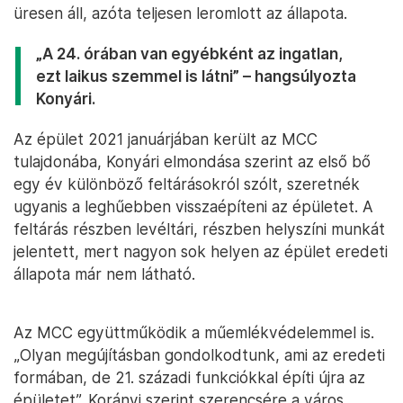
üresen áll, azóta teljesen leromlott az állapota.
„A 24. órában van egyébként az ingatlan,
ezt laikus szemmel is látni” – hangsúlyozta
Konyári.
Az épület 2021 januárjában került az MCC
tulajdonába, Konyári elmondása szerint az első bő
egy év különböző feltárásokról szólt, szeretnék
ugyanis a leghűebben visszaépíteni az épületet. A
feltárás részben levéltári, részben helyszíni munkát
jelentett, mert nagyon sok helyen az épület eredeti
állapota már nem látható.
Az MCC együttműködik a műemlékvédelemmel is.
„Olyan megújításban gondolkodtunk, ami az eredeti
formában, de 21. századi funkciókkal építi újra az
épületet”. Korányi szerint szerencsére a város