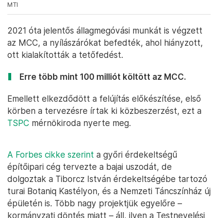
MTI
2021 óta jelentős állagmegóvási munkát is végzett
az MCC, a nyílászárókat befedték, ahol hiányzott,
ott kialakították a tetőfedést.
Erre több mint 100 milliót költött az MCC.
Emellett elkezdődött a felújítás előkészítése, első
körben a tervezésre írtak ki közbeszerzést, ezt a
TSPC
mérnökiroda nyerte meg.
A Forbes cikke szerint
a győri érdekeltségű
építőipari cég tervezte a bajai uszodát, de
dolgoztak a Tiborcz István érdekeltségébe tartozó
turai Botaniq Kastélyon, és a Nemzeti Táncszínház új
épületén is. Több nagy projektjük egyelőre –
kormányzati döntés miatt – áll, ilyen a Testnevelési