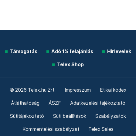
Támogatás
Adó 1% felajánlás
Hírlevelek
Telex Shop
© 2026 Telex.hu Zrt.
Impresszum
Etikai kódex
Átláthatóság
ÁSZF
Adatkezelési tájékoztató
Sütitájékoztató
Süti beállítások
Szabályzatok
Kommentelési szabályzat
Telex Sales