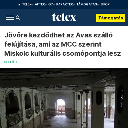
TELEX
AFTER
G7
KARAKTER
TÁMOGATÁS
SHOP
Támogatás
Jövőre kezdődhet az Avas szálló
felújítása, ami az MCC szerint
Miskolc kulturális csomópontja lesz
BELFÖLD