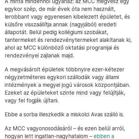
A minta mindenhol ugyanaz: az MCC megvesz egy
egykor szép, de már évek óta nem használt,
lerobbant vagy egyenesen kibelezett épületet, és
külsőre visszaállítja annak (nagyjából) eredeti
állapotát. Belül pedig kollégiumi szobákat,
tantermeket és rendezvénytermeket alakítanak ki,
ahol az MCC különböző oktatási programjai és
rendezvényei zajlanak majd.
A megvásárolt épületek többnyire ezer-kétezer
négyzetméteres egykori szállodák vagy állami
intézmények a megyei jogú városok központjában.
Ezeket az épületeket szinte mind vagy felújítják,
vagy fel fogják újítani.
Ebbe a sorba illeszkedik a miskolci Avas szálló is.
Az MCC vagyonosodásáról – és ezen belül arról,
hogyan lett ingatlan-nagyhatalom –
ebben a