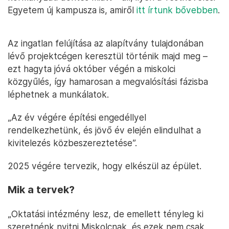
Egyetem új kampusza is, amiről
itt írtunk bővebben
.
Az ingatlan felújítása az alapítvány tulajdonában
lévő projektcégen keresztül történik majd meg –
ezt hagyta jóvá október végén a miskolci
közgyűlés, így hamarosan a megvalósítási fázisba
léphetnek a munkálatok.
„Az év végére építési engedéllyel
rendelkezhetünk, és jövő év elején elindulhat a
kivitelezés közbeszereztetése”.
2025 végére tervezik, hogy elkészül az épület.
Mik a tervek?
„Oktatási intézmény lesz, de emellett tényleg ki
szeretnénk nyitni Miskolcnak, és ezek nem csak