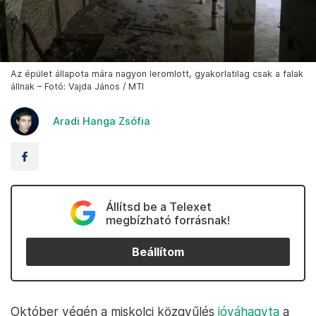
Az épület állapota mára nagyon leromlott, gyakorlatilag csak a falak
állnak – Fotó: Vajda János / MTI
Aradi Hanga Zsófia
Állítsd be a Telexet
megbízható forrásnak!
Beállítom
Október végén a miskolci közgyűlés
jóváhagyta
a