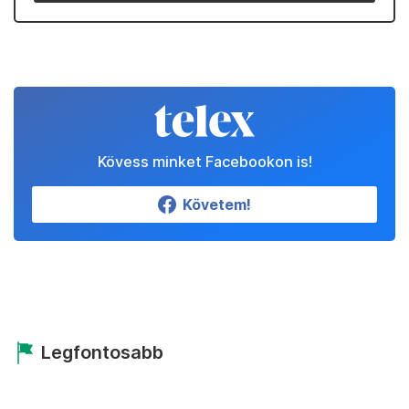
Kövess minket Facebookon is!
Követem!
Legfontosabb