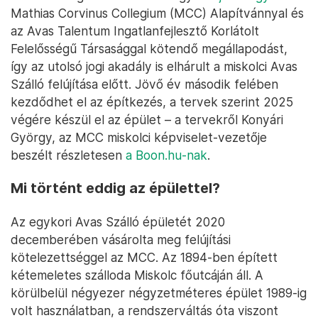
Mathias Corvinus Collegium (MCC) Alapítvánnyal és
az Avas Talentum Ingatlanfejlesztő Korlátolt
Felelősségű Társasággal kötendő megállapodást,
így az utolsó jogi akadály is elhárult a miskolci Avas
Szálló felújítása előtt. Jövő év második felében
kezdődhet el az építkezés, a tervek szerint 2025
végére készül el az épület – a tervekről Konyári
György, az MCC miskolci képviselet-vezetője
beszélt részletesen
a Boon.hu-nak
.
Mi történt eddig az épülettel?
Az egykori Avas Szálló épületét 2020
decemberében vásárolta meg felújítási
kötelezettséggel az MCC. Az 1894-ben épített
kétemeletes szálloda Miskolc főutcáján áll. A
körülbelül négyezer négyzetméteres épület 1989-ig
volt használatban, a rendszerváltás óta viszont