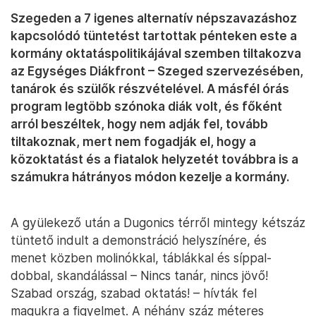
Szegeden a 7 igenes alternatív népszavazáshoz
kapcsolódó tüntetést tartottak pénteken este a
kormány oktatáspolitikájával szemben tiltakozva
az Egységes Diákfront – Szeged szervezésében,
tanárok és szülők részvételével. A másfél órás
program legtöbb szónoka diák volt, és főként
arról beszéltek, hogy nem adják fel, tovább
tiltakoznak, mert nem fogadják el, hogy a
közoktatást és a fiatalok helyzetét továbbra is a
számukra hátrányos módon kezelje a kormány.
A gyülekező után a Dugonics térről mintegy kétszáz
tüntető indult a demonstráció helyszínére, és
menet közben molinókkal, táblákkal és síppal-
dobbal, skandálással – Nincs tanár, nincs jövő!
Szabad ország, szabad oktatás! – hívták fel
magukra a figyelmet. A néhány száz méteres