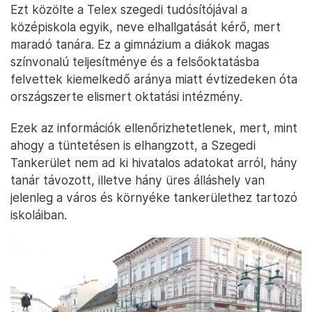
Ezt közölte a Telex szegedi tudósítójával a
középiskola egyik, neve elhallgatását kérő, mert
maradó tanára. Ez a gimnázium a diákok magas
színvonalú teljesítménye és a felsőoktatásba
felvettek kiemelkedő aránya miatt évtizedeken óta
országszerte elismert oktatási intézmény.
Ezek az információk ellenőrizhetetlenek, mert, mint
ahogy a tüntetésen is elhangzott, a Szegedi
Tankerület nem ad ki hivatalos adatokat arról, hány
tanár távozott, illetve hány üres álláshely van
jelenleg a város és környéke tankerülethez tartozó
iskoláiban.