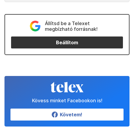
Állítsd be a Telexet
megbízható forrásnak!
Beállítom
Kövess minket Facebookon is!
Követem!