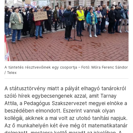
A tüntetés résztvevőinek egy csoportja – Fotó: Móra Ferenc Sándor
/ Telex
A státusztörvény miatt a pályát elhagyó tanárokról
szóló hírek egybecsengenek azzal, amit Tarnay
Attila, a Pedagógus Szakszervezet megyei elnöke a
beszédében elmondott. Eszerint vannak olyan
kollégái, akiknek a mai volt az utolsó tanítási napjuk.
Az ő munkahelyén két éve még öt matematikatanár
dolgozott, mostanra kettő maradt az iskolában. A