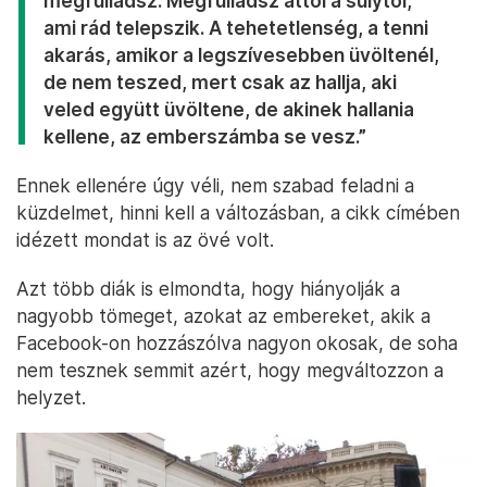
megfulladsz. Megfulladsz attól a súlytól,
ami rád telepszik. A tehetetlenség, a tenni
akarás, amikor a legszívesebben üvöltenél,
de nem teszed, mert csak az hallja, aki
veled együtt üvöltene, de akinek hallania
kellene, az emberszámba se vesz.”
Ennek ellenére úgy véli, nem szabad feladni a
küzdelmet, hinni kell a változásban, a cikk címében
idézett mondat is az övé volt.
Azt több diák is elmondta, hogy hiányolják a
nagyobb tömeget, azokat az embereket, akik a
Facebook-on hozzászólva nagyon okosak, de soha
nem tesznek semmit azért, hogy megváltozzon a
helyzet.