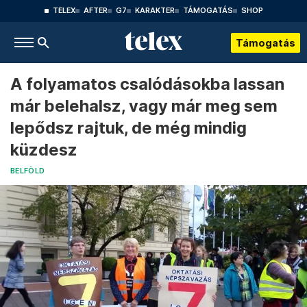
TELEX
AFTER
G7
KARAKTER
TÁMOGATÁS
SHOP
Támogatás
A folyamatos csalódásokba lassan
már belehalsz, vagy már meg sem
lepődsz rajtuk, de még mindig
küzdesz
BELFÖLD