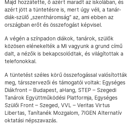
Majd hozzátette, ő azért maradt az iskolában, és
azért jött a tüntetésre is, mert úgy véli, a tanár-
diák-szülő „szentháromság” az, ami ebben az
országban erőt és összefogást képvisel.
A végén a színpadon diákok, tanárok, szülők
közösen elénekelték a Mi vagyunk a grund című
dalt, a nézők is bekapcsolódtak, és világítottak a
telefonokkal.
A tüntetést széles körű összefogással valósították
meg, társszervezői és támogatói voltak: Egységes
Diákfront – Budapest, aHang, STEP – Szegedi
Tanárok Együttműködési Platformja, Egységes
Szülői Front – Szeged, VVL – Veritas Virtus
Libertas, Tanítanék Mozgalom, 7IGEN Alternatív
oktatási népszavazás.