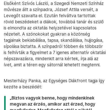
Elsőként Szívós László, a Szegedi Nemzeti Színház
művésze állt a színpadra, József Attila versét, a
Levegőt szavalta el. Ezután felváltva tartottak
rövid beszédeket a diákok, továbbá tanár és szülő
is elmondta az oktatás helyzetével kapcsolatos
nézeteit. A szónokokat gyakran a közönség
tagjainak bekiabálása, tapsa, skandálása, hujjogása,
sípolása biztatta. A színpadról többen és többször
is felhívták a figyelmet a 7 igenes alternatív oktatási
népszavazásra, mindenkit arra kértek, írja alá az
ívet, amit a téren egy sátornál lehetett megtenni.
Mesterházy Panka, az Egységes Diákfront tagja így
kezdte a beszédét:
„Biztos vagyok benne, hogy mindenkinek
megvan az érzés, amikor azt érzed, hogy