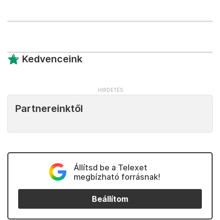
Kedvenceink
Partnereinktől
Állítsd be a Telexet
megbízható forrásnak!
Beállítom