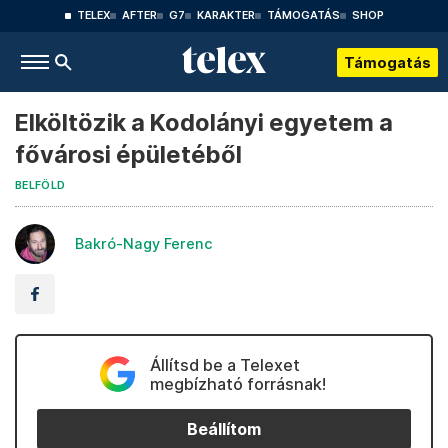
TELEX
AFTER
G7
KARAKTER
TÁMOGATÁS
SHOP
Támogatás
Elköltözik a Kodolányi egyetem a
fővárosi épületéből
BELFÖLD
Bakró-Nagy Ferenc
Állítsd be a Telexet
megbízható forrásnak!
Beállítom