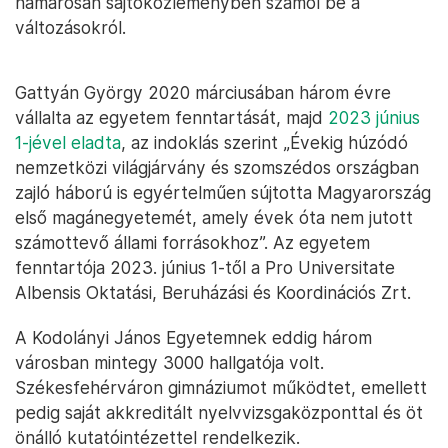
hamarosan sajtóközleményben számol be a
változásokról.
Gattyán György 2020 márciusában három évre
vállalta az egyetem fenntartását, majd
2023 június
1-jével eladta
, az indoklás szerint „Évekig húzódó
nemzetközi világjárvány és szomszédos országban
zajló háború is egyértelműen sújtotta Magyarország
első magánegyetemét, amely évek óta nem jutott
számottevő állami forrásokhoz”. Az egyetem
fenntartója 2023. június 1-től a Pro Universitate
Albensis Oktatási, Beruházási és Koordinációs Zrt.
A Kodolányi János Egyetemnek eddig három
városban mintegy 3000 hallgatója volt.
Székesfehérváron gimnáziumot működtet, emellett
pedig saját akkreditált nyelvvizsgaközponttal és öt
önálló kutatóintézettel rendelkezik.