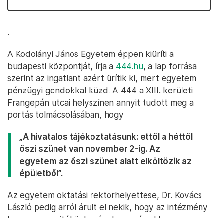
.
A Kodolányi János Egyetem éppen kiüríti a
budapesti központját, írja a
444.hu
, a lap forrása
szerint az ingatlant azért ürítik ki, mert egyetem
pénzügyi gondokkal küzd. A 444 a XIII. kerületi
Frangepán utcai helyszínen annyit tudott meg a
portás tolmácsolásában, hogy
„A hivatalos tájékoztatásunk: ettől a héttől
őszi szünet van november 2-ig. Az
egyetem az őszi szünet alatt elköltözik az
épületből”.
Az egyetem oktatási rektorhelyettese, Dr. Kovács
László pedig arról árult el nekik, hogy az intézmény