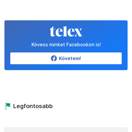
Kövess minket Facebookon is!
Követem!
Legfontosabb