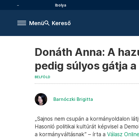
Ibolya
Menü
Kereső
Donáth Anna: A hazu
pedig súlyos gátja 
BELFÖLD
Barnóczki Brigitta
„Sajnos nem csupán a kormányoldalon látj
Hasonló politikai kultúrát képvisel a Demok
a kormányváltásnak” – írta a
Válasz Onlin