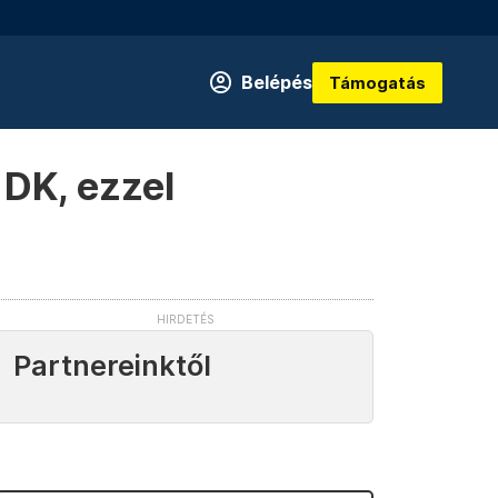
Belépés
Támogatás
 DK, ezzel
Partnereinktől