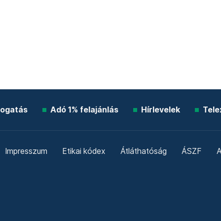
ogatás
Adó 1% felajánlás
Hírlevelek
Tele
Impresszum
Etikai kódex
Átláthatóság
ÁSZF
A
Süti beállítások
Szabályzatok
Kommentelési szabály