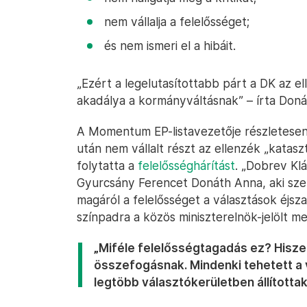
nem vállalja a felelősséget;
és nem ismeri el a hibáit.
„Ezért a legelutasítottabb párt a DK az e
akadálya a kormányváltásnak” – írta Doná
A Momentum EP-listavezetője részletesen í
után nem vállalt részt az ellenzék „katasz
folytatta a
felelősséghárítást
. „Dobrev Kl
Gyurcsány Ferencet Donáth Anna, aki szeri
magáról a felelősséget a választások éjsza
színpadra a közös miniszterelnök-jelölt mel
„Miféle felelősségtagadás ez? Hiszen 
összefogásnak. Mindenki tehetett a 
legtöbb választókerületben állítottak