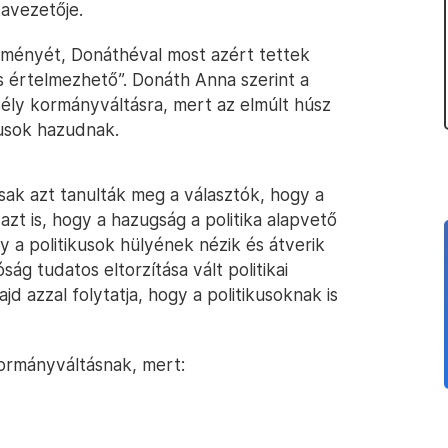
avezetője.
véleményét, Donáthéval most azért tettek
s értelmezhető”. Donáth Anna szerint a
sély kormányváltásra, mert az elmúlt húsz
kusok hazudnak.
sak azt tanulták meg a választók, hogy a
azt is, hogy a hazugság a politika alapvető
 a politikusok hülyének nézik és átverik
ág tudatos eltorzítása vált politikai
jd azzal folytatja, hogy a politikusoknak is
kormányváltásnak, mert: