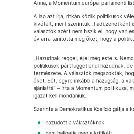
Anna, a Momentum európai parlamenti list
A lap azt írja, ritkán közlik politikusok 
kivételt, mert szerintük „hadüzenetként i
választók azért nem hiszik el, hogy van e
év arra tanította meg őket, hogy a politi
„Hazudnak reggel, éjjel meg este is. Nemc
politikusok pártfüggetlenül hazudnak, de 
természete. A választók megszokták, hogy
őket. Sőt, egyre inkább a hazugság, a valós
ajánlattá” – írta a Momentum politikusa, ma
igazat kell mondaniuk.
Szerinte a Demokratikus Koalíció gátja a 
hazudott a választóknak;
nem hallgatja meg a kritikát;