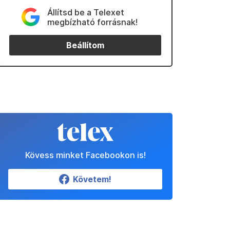
Állítsd be a Telexet
megbízható forrásnak!
Beállítom
Kövess minket Facebookon is!
Követem!