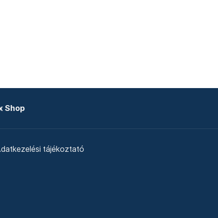
x Shop
datkezelési tájékoztató
zat
Telex Sales