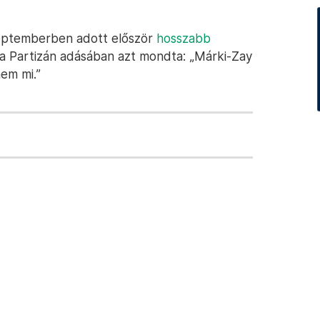
zeptemberben adott először
hosszabb
r a Partizán adásában azt mondta: „Márki-Zay
em mi.”