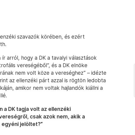
llenzéki szavazók körében, és ezért
th.
r arról, hogy a DK a tavalyi választások
trofális vereségéből”, és a DK elnöke
árának nem volt köze a vereséghez” – idézte
nt az ellenzéki párt azzal is rögtön ledobta
káján, amikor nem voltak hajlandók kiállni a
lé.
a DK tagja volt az ellenzéki
vereségről, csak azok nem, akik a
 egyéni jelöltet?”