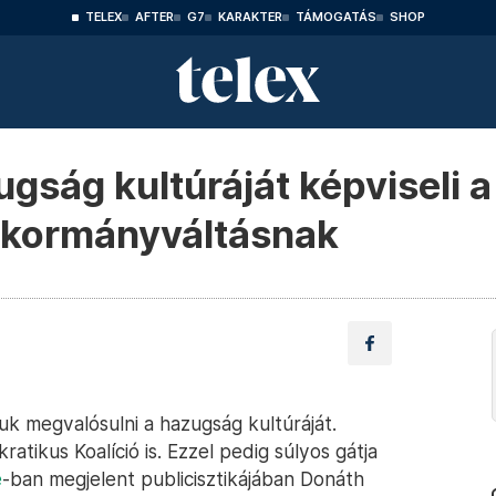
TELEX
AFTER
G7
KARAKTER
TÁMOGATÁS
SHOP
gság kultúráját képviseli a
a kormányváltásnak
uk megvalósulni a hazugság kultúráját.
ratikus Koalíció is. Ezzel pedig súlyos gátja
e
-ban megjelent publicisztikájában Donáth