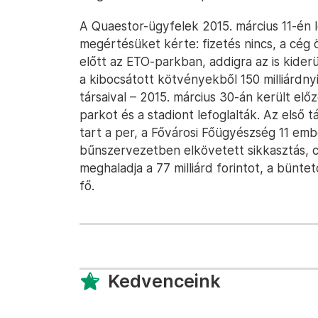
A Quaestor-ügyfelek 2015. március 11-én 
megértésüket kérte: fizetés nincs, a cég ö
előtt az ETO-parkban, addigra az is kide
a kibocsátott kötvényekből 150 milliárdny
társaival – 2015. március 30-án került el
parkot és a stadiont lefoglalták. Az első t
tart a per, a Fővárosi Főügyészség 11 em
bűnszervezetben elkövetett sikkasztás, c
meghaladja a 77 milliárd forintot, a bünt
fő.
Kedvenceink