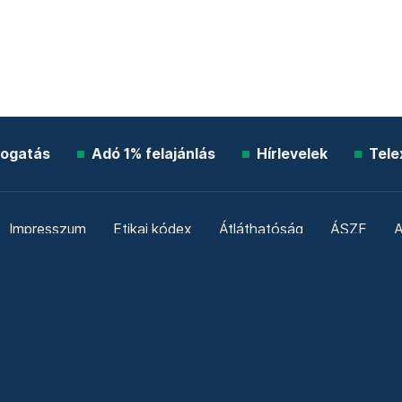
ogatás
Adó 1% felajánlás
Hírlevelek
Tele
Impresszum
Etikai kódex
Átláthatóság
ÁSZF
A
Süti beállítások
Szabályzatok
Kommentelési szabály