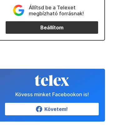
Állítsd be a Telexet
megbízható forrásnak!
Beállítom
Kövess minket Facebookon is!
Követem!