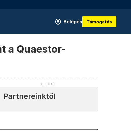
Belépés
Támogatás
át a Quaestor-
Partnereinktől