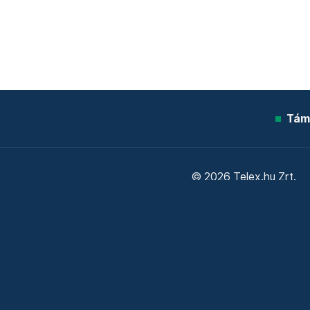
Tám
© 2026 Telex.hu Zrt.
Sütitájékoztató