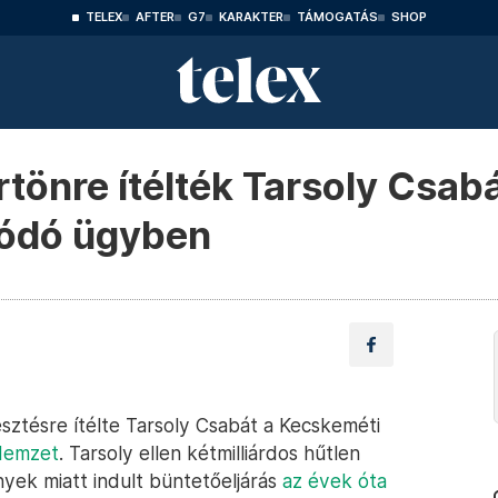
TELEX
AFTER
G7
KARAKTER
TÁMOGATÁS
SHOP
rtönre ítélték Tarsoly Csab
lódó ügyben
sztésre ítélte Tarsoly Csabát a Kecskeméti
Nemzet
. Tarsoly ellen kétmilliárdos hűtlen
ek miatt indult büntetőeljárás
az évek óta