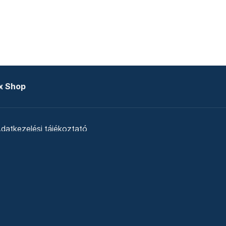
x Shop
datkezelési tájékoztató
zat
Telex Sales