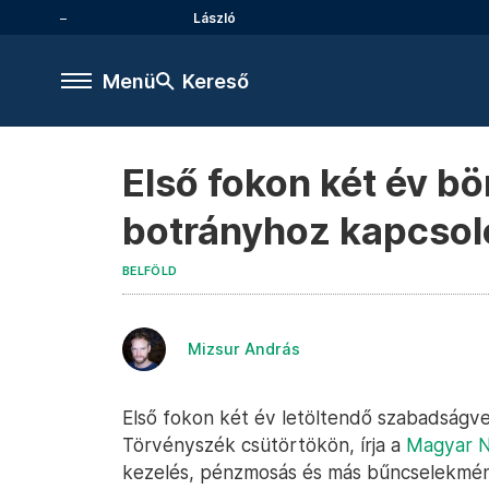
László
Menü
Kereső
Első fokon két év bö
botrányhoz kapcso
BELFÖLD
Mizsur András
Első fokon két év letöltendő szabadságve
Törvényszék csütörtökön, írja a
Magyar 
kezelés, pénzmosás és más bűncselekmény