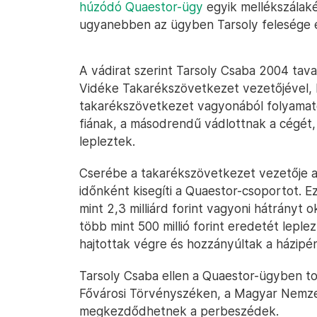
húzódó Quaestor-ügy
egyik mellékszálaké
ugyanebben az ügyben Tarsoly felesége 
A vádirat szerint Tarsoly Csaba 2004 tav
Vidéke Takarékszövetkezet vezetőjével, 
takarékszövetkezet vagyonából folyamato
fiának, a másodrendű vádlottnak a cégét, 
lepleztek.
Cserébe a takarékszövetkezet vezetője az
időnként kisegíti a Quaestor-csoportot. E
mint 2,3 milliárd forint vagyoni hátrányt
több mint 500 millió forint eredetét leple
hajtottak végre és hozzányúltak a házipé
Tarsoly Csaba ellen a Quaestor-ügyben to
Fővárosi Törvényszéken, a Magyar Nemzet
megkezdődhetnek a perbeszédek.