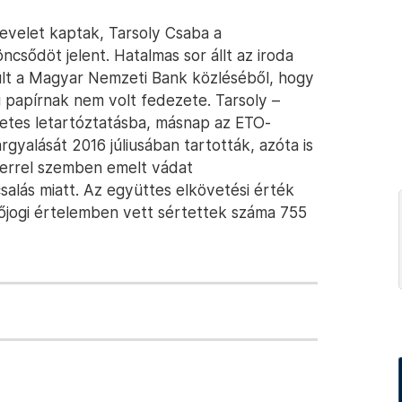
levelet kaptak, Tarsoly Csaba a
ncsődöt jelent. Hatalmas sor állt az iroda
rült a Magyar Nemzeti Bank közléséből, hogy
i papírnak nem volt fedezete. Tarsoly –
őzetes letartóztatásba, másnap az ETO-
árgyalását 2016 júliusában tartották, azóta is
berrel szemben emelt vádat
salás miatt. Az együttes elkövetési érték
etőjogi értelemben vett sértettek száma 755