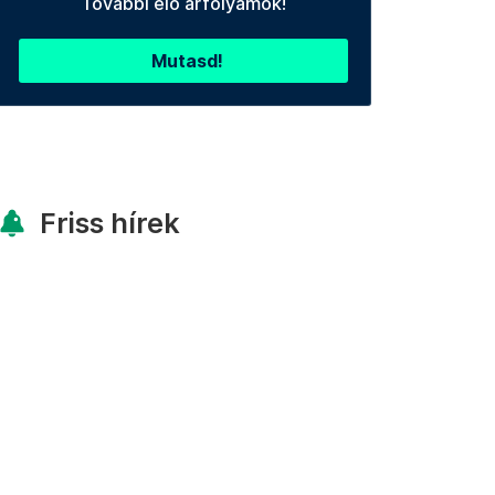
További élő árfolyamok!
Mutasd!
Friss hírek