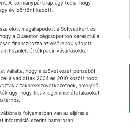
nt. A kormánypárti lap úgy tudja, hogy
egy év börtönt kapott.
asza előtt megállapodott a Soltvadkert és
hogy a Quaestor cégcsoporton keresztül a
san finanszírozza az elsőrendű vádlott
amit színlelt értékpapír-vásárlásokkal
t vállalta, hogy a szövetkezet pénzéből
zzel a vádlottak 2004 és 2010 között több
 okoztak a takarékszövetkezetnek, amelyből
zték úgy, hogy fiktív jogcímmel átutalásokat
nztárhoz.
vábbra is folyamatban van az eljárás a
 információi szerint hamarosan