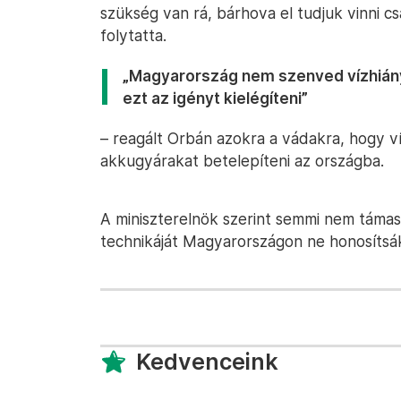
szükség van rá, bárhova el tudjuk vinni c
folytatta.
„Magyarország nem szenved vízhiány
ezt az igényt kielégíteni”
– reagált Orbán azokra a vádakra, hogy v
akkugyárakat betelepíteni az országba.
A miniszterelnök szerint semmi nem táma
technikáját Magyarországon ne honosítsá
Kedvenceink