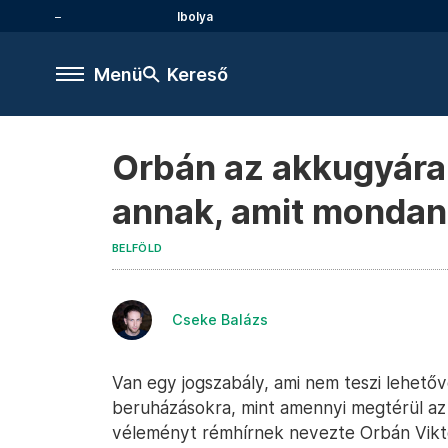
Ibolya
Menü
Kereső
Orbán az akkugyárak
annak, amit monda
BELFÖLD
Cseke Balázs
Van egy jogszabály, ami nem teszi lehető
beruházásokra, mint amennyi megtérül az 
véleményt rémhírnek nevezte Orbán Vikt