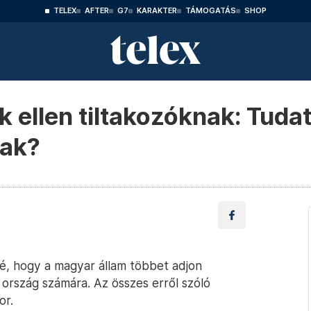
TELEX
AFTER
G7
KARAKTER
TÁMOGATÁS
SHOP
 ellen tiltakozóknak: Tud
nak?
vé, hogy a magyar állam többet adjon
ország számára. Az összes erről szóló
or.