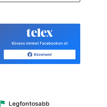
Kövess minket Facebookon is!
Követem!
Legfontosabb