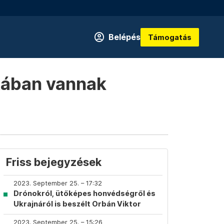
Belépés
Támogatás
atában vannak
Friss bejegyzések
2023. September 25. – 17:32
Drónokról, ütőképes honvédségről és
Ukrajnáról is beszélt Orbán Viktor
2023. September 25. – 15:26