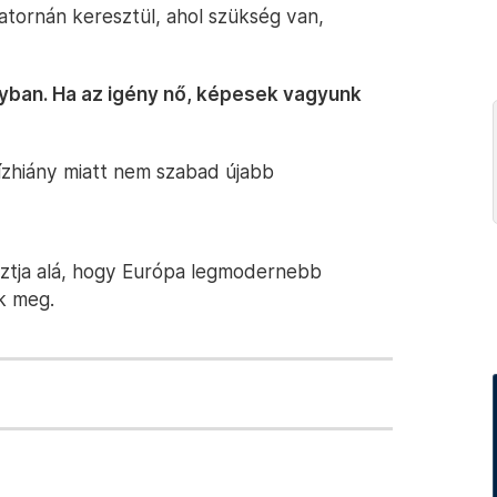
satornán keresztül, ahol szükség van,
ban. Ha az igény nő, képesek vagyunk
ízhiány miatt nem szabad újabb
sztja alá, hogy Európa legmodernebb
k meg.