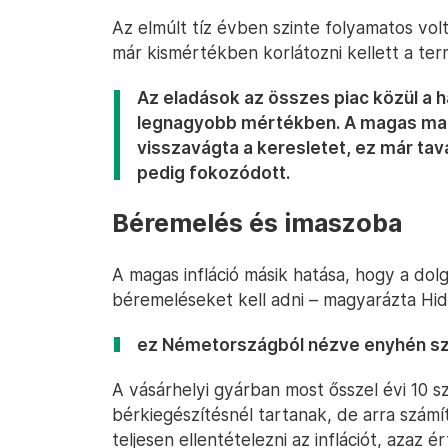
Az elmúlt tíz évben szinte folyamatos vo
már kismértékben korlátozni kellett a ter
Az eladások az összes piac közül a
legnagyobb mértékben. A magas mag
visszavágta a keresletet, ez már tava
pedig fokozódott.
Béremelés és imaszoba
A magas infláció másik hatása, hogy a d
béremeléseket kell adni – magyarázta Hid
ez Németországból nézve enyhén szó
A vásárhelyi gyárban most ősszel évi 10 s
bérkiegészítésnél tartanak, de arra szám
teljesen ellentételezni az inflációt, azaz é