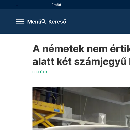
Emőd
Menü
Kereső
A németek nem értik
alatt két számjegyű
BELFÖLD