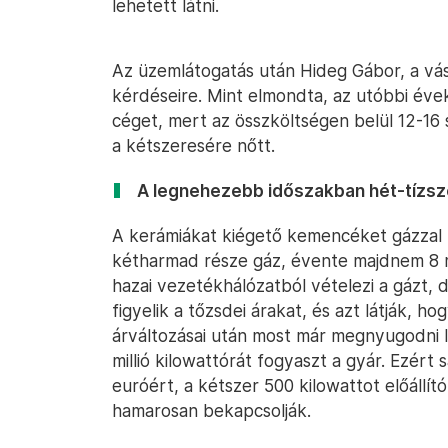
lehetett látni.
Az üzemlátogatás után Hideg Gábor, a vás
kérdéseire. Mint elmondta, az utóbbi éve
céget, mert az összköltségen belül 12-16
a kétszeresére nőtt.
A legnehezebb időszakban hét-tízsze
A kerámiákat kiégető kemencéket gázzal f
kétharmad része gáz, évente majdnem 8 mi
hazai vezetékhálózatból vételezi a gázt, 
figyelik a tőzsdei árakat, és azt látják, 
árváltozásai után most már megnyugodni lá
millió kilowattórát fogyaszt a gyár. Ezért 
euróért, a kétszer 500 kilowattot előállít
hamarosan bekapcsolják.