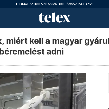
TELEX
AFTER
G7
KARAKTER
TÁMOGATÁS
SHOP
, miért kell a magyar gyár
 béremelést adni