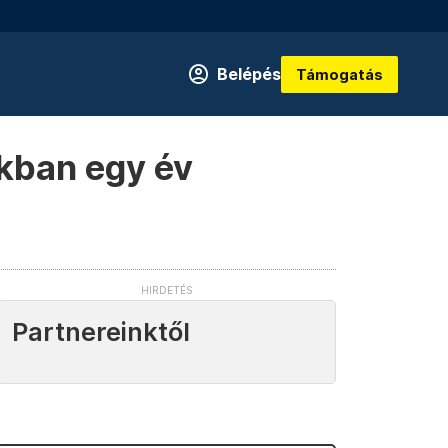
Belépés
Támogatás
ukban egy év
Partnereinktől