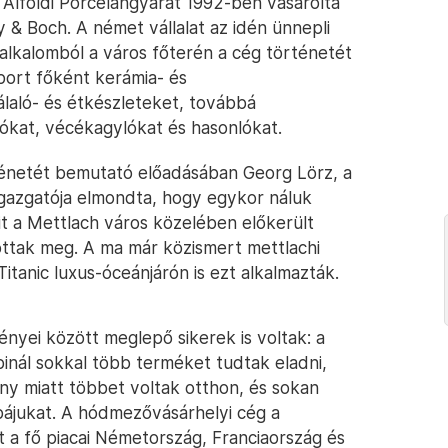
lföldi Porcelángyárat 1992-ben vásárolta
 & Boch. A német vállalat az idén ünnepli
 alkalomból a város főterén a cég történetét
oport főként kerámia- és
laló- és étkészleteket, továbbá
ókat, vécékagylókat és hasonlókat.
rténetét bemutató előadásában Georg Lörz, a
igazgatója elmondta, hogy egykor náluk
mit a Mettlach város közelében előkerült
kottak meg. A ma már közismert mettlachi
Titanic luxus-óceánjárón is ezt alkalmazták.
nyei között meglepő sikerek is voltak: a
inál sokkal több terméket tudtak eladni,
ny miatt többet voltak otthon, és sokan
obájukat. A hódmezővásárhelyi cég a
tt a fő piacai Németország, Franciaország és