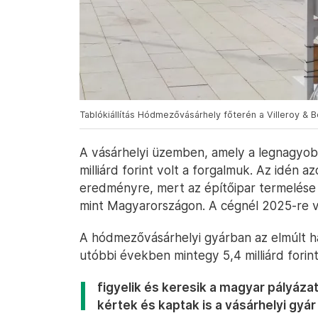
Tablókiállítás Hódmezővásárhely főterén a Villeroy & 
A vásárhelyi üzemben, amely a legnagyobb
milliárd forint volt a forgalmuk. Az idén
eredményre, mert az építőipar termelése
mint Magyarországon. A cégnél 2025-re vá
A hódmezővásárhelyi gyárban az elmúlt h
utóbbi években mintegy 5,4 milliárd fori
figyelik és keresik a magyar pályáza
kértek és kaptak is a vásárhelyi gyár