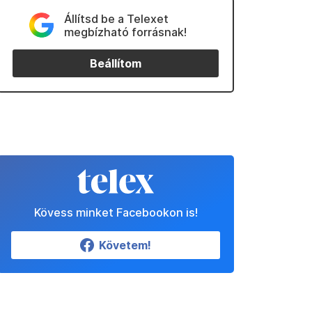
Állítsd be a Telexet
megbízható forrásnak!
Beállítom
Kövess minket Facebookon is!
Követem!