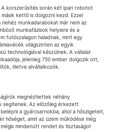
A korszerűsítés során két ipari robotot
 másik kettő is dolgozni kezd. Ezzel
rt a nehéz munkadarabokat már nem az
nböző munkafázisok helyeire és a
nem futószalagon haladnak, mint egy
miavécék világszinten az egyik
 technológiával készülnek. A vállalat
adója, jelenleg 750 ember dolgozik ott,
tók, illetve alvállalkozók.
jságírók megnézhettek néhány
 segítenek. Az előzőleg érkezett
belépni a gyárcsarnokba, ahol a hőszigetelt,
ári hőséget, amit az üzem működése még
n mégis mindenütt rendet és tisztaságot