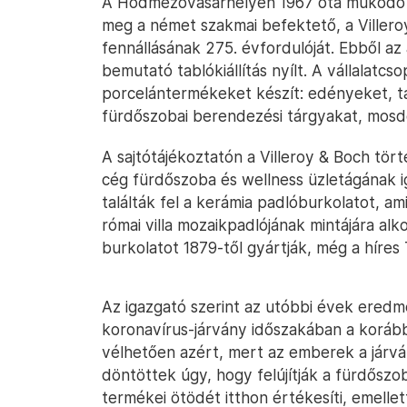
A Hódmezővásárhelyen 1967 óta működő A
meg a német szakmai befektető, a Villeroy
fennállásának 275. évfordulóját. Ebből az
bemutató tablókiállítás nyílt. A vállalatcs
porcelántermékeket készít: edényeket, tá
fürdőszobai berendezési tárgyakat, mosd
A sajtótájékoztatón a Villeroy & Boch tö
cég fürdőszoba és wellness üzletágának 
találták fel a kerámia padlóburkolatot, a
római villa mozaikpadlójának mintájára al
burkolatot 1879-től gyártják, még a híres 
Az igazgató szerint az utóbbi évek eredmé
koronavírus-járvány időszakában a korább
vélhetően azért, mert az emberek a járvá
döntöttek úgy, hogy felújítják a fürdősz
termékei ötödét itthon értékesíti, emelle