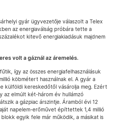
árhelyi gyár ügyvezetője válaszolt a Telex
kben az energiaválság próbára tette a
 százalékot kitevő energiakiadásuk majdnem
res volt a gáznál az áremelés.
űtik, így az összes energiafelhasználásuk
llió köbmétert használnak el. A gyár a
de külföldi kereskedőtől vásárolja meg. Ezért
hogy az elmúlt két-három év hullámzó
tszik a gázpiac árszintje. Áramból évi 12
saját napelem-erőművet építtettek 1,4 millió
ó blokk egyik fele már működik, a másikat is