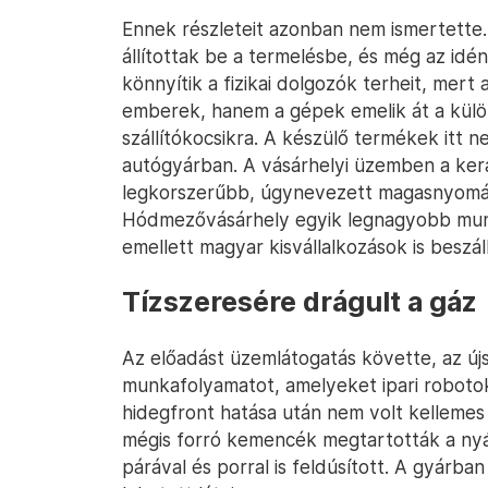
Ennek részleteit azonban nem ismertette. 
állítottak be a termelésbe, és még az idén
könnyítik a fizikai dolgozók terheit, me
emberek, hanem a gépek emelik át a külö
szállítókocsikra. A készülő termékek itt 
autógyárban. A vásárhelyi üzemben a kerá
legkorszerűbb, úgynevezett magasnyomású
Hódmezővásárhely egyik legnagyobb munka
emellett magyar kisvállalkozások is beszállí
Tízszeresére drágult a gáz
Az előadást üzemlátogatás követte, az ú
munkafolyamatot, amelyeket ipari robotok
hidegfront hatása után nem volt kellemes 
mégis forró kemencék megtartották a ny
párával és porral is feldúsított. A gyárba