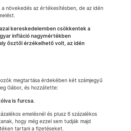
lt a növekedés az értékesítésben, de az idén
melést.
 hazai kereskedelemben csökkentek a
yar infláció nagymértékben
ly ősztől érzékelhető volt, az idén
olgozók megtartása érdekében két számjegyű
eg Gábor, és hozzátette:
lva is furcsa.
zázalékos emelésnél és plusz 6 százalékos
ítanak, hogy még ezzel sem tudják majd
rtéken tartani a fizetéseket.