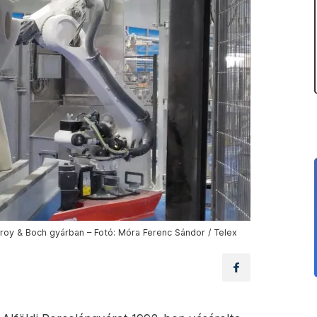
roy & Boch gyárban – Fotó: Móra Ferenc Sándor / Telex