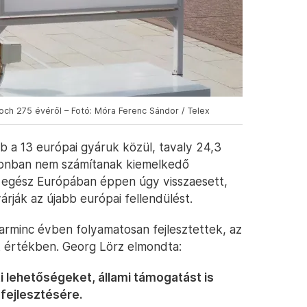
Boch 275 évéről – Fotó: Móra Ferenc Sándor / Telex
 a 13 európai gyáruk közül, tavaly 24,3
 azonban nem számítanak kiemelkedő
 egész Európában éppen úgy visszaesett,
rják az újabb európai fellendülést.
arminc évben folyamatosan fejlesztettek, az
nt értékben. Georg Lörz elmondta:
ti lehetőségeket, állami támogatást is
 fejlesztésére.