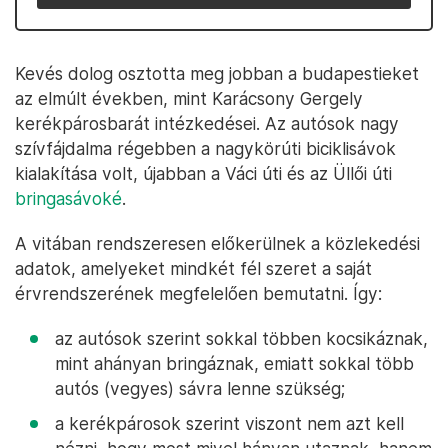
Kevés dolog osztotta meg jobban a budapestieket
az elmúlt években, mint Karácsony Gergely
kerékpárosbarát intézkedései. Az autósok nagy
szívfájdalma régebben a nagykörúti biciklisávok
kialakítása volt, újabban a Váci úti és az Üllői úti
bringasávoké
.
A vitában rendszeresen előkerülnek a közlekedési
adatok, amelyeket mindkét fél szeret a saját
érvrendszerének megfelelően bemutatni. Így:
az autósok szerint sokkal többen kocsikáznak,
mint ahányan bringáznak, emiatt sokkal több
autós (vegyes) sávra lenne szükség;
a kerékpárosok szerint viszont nem azt kell