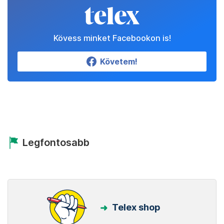
Kövess minket Facebookon is!
Követem!
Legfontosabb
Telex shop