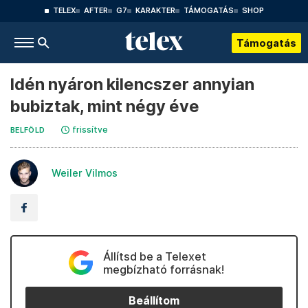
TELEX
AFTER
G7
KARAKTER
TÁMOGATÁS
SHOP
Támogatás
Idén nyáron kilencszer annyian
bubiztak, mint négy éve
frissítve
BELFÖLD
Weiler Vilmos
Állítsd be a Telexet
megbízható forrásnak!
Beállítom