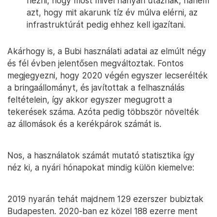
nézni, hogy most mivel hányan utaznak, hanem
azt, hogy mit akarunk tíz év múlva elérni, az
infrastruktúrát pedig ehhez kell igazítani.
Akárhogy is, a Bubi használati adatai az elmúlt négy
és fél évben jelentősen megváltoztak. Fontos
megjegyezni, hogy 2020 végén egyszer lecserélték
a bringaállományt, és javítottak a felhasználás
feltételein, így akkor egyszer megugrott a
tekerések száma. Azóta pedig többször növelték
az állomások és a kerékpárok számát is.
Nos, a használatok számát mutató statisztika így
néz ki, a nyári hónapokat mindig külön kiemelve:
2019 nyarán tehát majdnem 129 ezerszer bubiztak
Budapesten. 2020-ban ez közel 188 ezerre ment