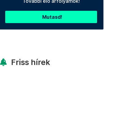
További élő árfolyamok!
Mutasd!
Friss hírek