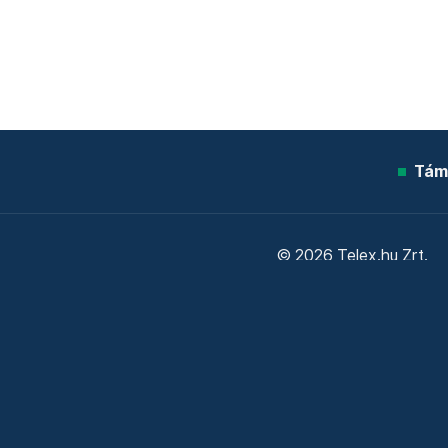
Tám
© 2026 Telex.hu Zrt.
Sütitájékoztató