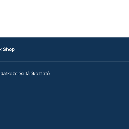
x Shop
datkezelési tájékoztató
zat
Telex Sales