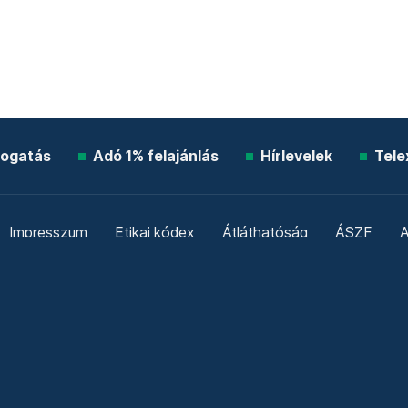
ogatás
Adó 1% felajánlás
Hírlevelek
Tele
Impresszum
Etikai kódex
Átláthatóság
ÁSZF
A
Süti beállítások
Szabályzatok
Kommentelési szabály