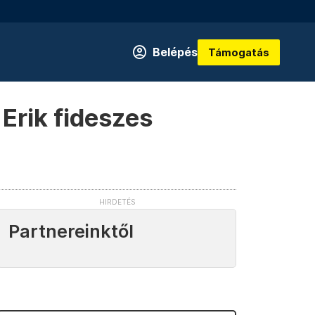
Belépés
Támogatás
 Erik fideszes
Partnereinktől