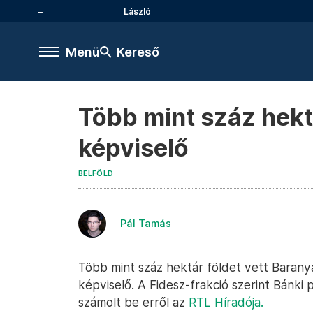
László
Menü
Kereső
Több mint száz hektá
képviselő
BELFÖLD
Pál Tamás
Több mint száz hektár földet vett Baranyá
képviselő. A Fidesz-frakció szerint Bánki 
számolt be erről az
RTL Híradója.