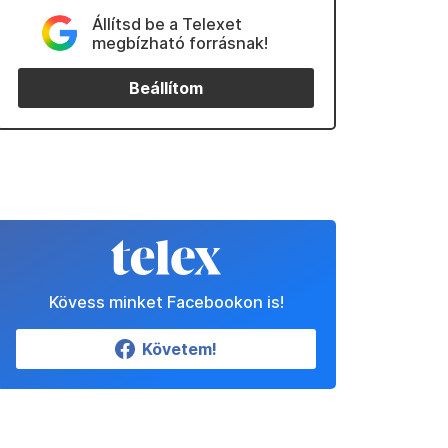
Állítsd be a Telexet
megbízható forrásnak!
Beállítom
Kövess minket Facebookon is!
Követem!