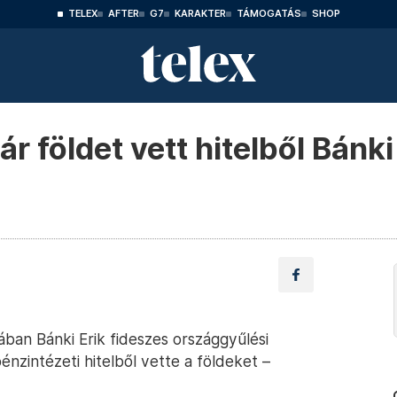
TELEX
AFTER
G7
KARAKTER
TÁMOGATÁS
SHOP
r földet vett hitelből Bánki
ban Bánki Erik fideszes országgyűlési
pénzintézeti hitelből vette a földeket –