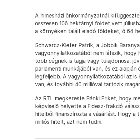
A himesházi önkormányzatnál kifüggesztet
összesen 106 hektárnyi földet vett júliusba
a környéken talált eladó földeket, ő 64 h
Schwarcz-Kiefer Patrik, a Jobbik Baranya 
vagyonnyilatkozatából nem látszik, hogy 
több cégnek is tagja vagy tulajdonosa, j
parlamenti munkájából van, és ez alapján é
legfeljebb. A vagyonnyilatkozatából az is k
van, és további 40 millióval tartozik ma
Az RTL megkereste Bánki Eriket, hogy megt
képviselő helyette a Fidesz-frakció válasz
hitelből finanszírozta a vásárlást. Hogy a
milliós hitelt, azt nem tudni.