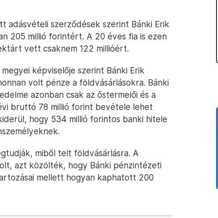
t adásvételi szerződések szerint Bánki Erik
n 205 millió forintért. A 20 éves fia is ezen
ektárt vett csaknem 122 millióért.
megyei képviselője szerint Bánki Erik
honnan volt pénze a földvásárlásokra. Bánki
övedelme azonban csak az őstermelői és a
vi bruttó 78 millió forint bevétele lehet
iderül, hogy 534 millió forintos banki hitele
gánszemélyeknek.
udják, miből telt földvásárlásra. A
olt, azt közölték, hogy Bánki pénzintézeti
 tartozásai mellett hogyan kaphatott 200