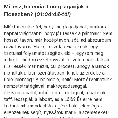
Mi lesz, ha emiatt megtagadják a
Fideszben?
(01:04:44-től)
Miért merülne fel, hogy megtagadjanak, amikor a
napnál világosabb, hogy jót teszek a pártnak? Nem
hosszú távon, már középtávon, sőt, ad abszurdum
rövidtávon is. Ha jót teszek a Fidesznek, egy
tisztulási folyamatot segítek elő – jegyzem meg
indirekt módon ezzel rosszat teszek a baloldalnak.
(...) Tessék már nézni, cui prodest, ahogy a latinok
mondták a latin szenátusban, kinek az érdeke a
Lölö-jelenség? A baloldalé, helló! Mert érvelhetünk
nemzetstratégiával, makrogazdasággal,
életszínvonallal, millió fontos dologgal, a balosok
taff, lecsapják a labdát, és a Lölö? És erre nem
tudunk mit mondani. Az egész Lölö-jelenség az
ellenzéknek segít, nyissátok már ki a szemeteket!