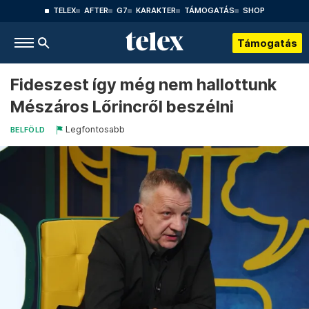
TELEX
AFTER
G7
KARAKTER
TÁMOGATÁS
SHOP
Támogatás
Fideszest így még nem hallottunk
Mészáros Lőrincről beszélni
Legfontosabb
BELFÖLD