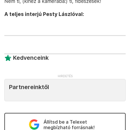
Nem ti, (kinéz a kamerába:) ti, fideszesek!
A teljes interjú Pesty Lászlóval:
Kedvenceink
Partnereinktől
Állítsd be a Telexet
megbízható forrásnak!