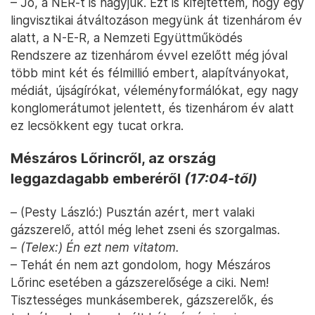
– Jó, a NER-t is hagyjuk. Ezt is kifejtettem, hogy egy
lingvisztikai átváltozáson megyünk át tizenhárom év
alatt, a N-E-R, a Nemzeti Együttműködés
Rendszere az tizenhárom évvel ezelőtt még jóval
több mint két és félmillió embert, alapítványokat,
médiát, újságírókat, véleményformálókat, egy nagy
konglomerátumot jelentett, és tizenhárom év alatt
ez lecsökkent egy tucat orkra.
Mészáros Lőrincről, az ország
leggazdagabb emberéről
(17:04-től)
– (Pesty László:) Pusztán azért, mert valaki
gázszerelő, attól még lehet zseni és szorgalmas.
– (Telex:) Én ezt nem vitatom.
– Tehát én nem azt gondolom, hogy Mészáros
Lőrinc esetében a gázszerelősége a ciki. Nem!
Tisztességes munkásemberek, gázszerelők, és