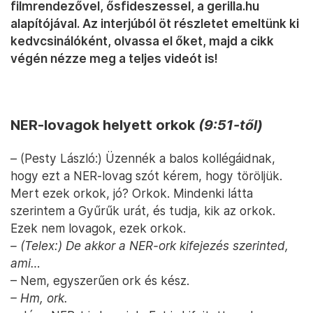
filmrendezővel, ősfideszessel, a gerilla.hu
alapítójával. Az interjúból öt részletet emeltünk ki
kedvcsinálóként, olvassa el őket, majd a cikk
végén nézze meg a teljes videót is!
NER-lovagok helyett orkok
(9:51-től)
– (Pesty László:) Üzennék a balos kollégáidnak,
hogy ezt a NER-lovag szót kérem, hogy töröljük.
Mert ezek orkok, jó? Orkok. Mindenki látta
szerintem a Gyűrűk urát, és tudja, kik az orkok.
Ezek nem lovagok, ezek orkok.
– (Telex:) De akkor a NER-ork kifejezés szerinted,
ami…
– Nem, egyszerűen ork és kész.
– Hm, ork.