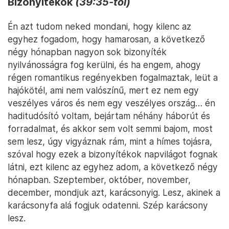
Bizonyítékok
(39:35-től)
Én azt tudom neked mondani, hogy kilenc az
egyhez fogadom, hogy hamarosan, a következő
négy hónapban nagyon sok bizonyíték
nyilvánosságra fog kerülni, és ha engem, ahogy
régen romantikus regényekben fogalmaztak, leüt a
hajókötél, ami nem valószínű, mert ez nem egy
veszélyes város és nem egy veszélyes ország… én
haditudósító voltam, bejártam néhány háborút és
forradalmat, és akkor sem volt semmi bajom, most
sem lesz, úgy vigyáznak rám, mint a hímes tojásra,
szóval hogy ezek a bizonyítékok napvilágot fognak
látni, ezt kilenc az egyhez adom, a következő négy
hónapban. Szeptember, október, november,
december, mondjuk azt, karácsonyig. Lesz, akinek a
karácsonyfa alá fogjuk odatenni. Szép karácsony
lesz.