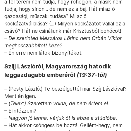
a fél terem nem tudja, hogy röhögjön, a másik nem
tudja, hogy sírjon... de nem ez a baj. Hát mi az ő
gazdasági, műszaki tudása? Mi az ő
kockázatvállalása? (...) Milyen kockázatot vállal ez a
csávó? Hát ne csináljunk már Krisztusból bohócot!
– De szerinted Mészáros Lőrinc nem Orbán Viktor
meghosszabbított keze?
– Én erre nem látok bizonyítékot.
Szíjj Lászlóról, Magyarország hatodik
leggazdagabb emberéről
(19:37-től)
– (Pesty László:) Te beszélgettél már Szíjj Lászlóval?
Mert én igen.
– (Telex:) Szerettem volna, de nem értem el.
– Elintézzem?
– Nagyon jó lenne, várjuk őt is ebbe a stúdióba.
– Hát akkor csöngess be hozzá. Gellért-hegy, nem