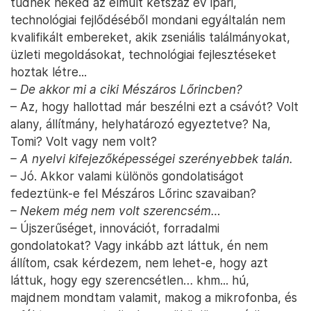
tudnék neked az elmúlt kétszáz év ipari,
technológiai fejlődéséből mondani egyáltalán nem
kvalifikált embereket, akik zseniális találmányokat,
üzleti megoldásokat, technológiai fejlesztéseket
hoztak létre...
– De akkor mi a ciki Mészáros Lőrincben?
– Az, hogy hallottad már beszélni ezt a csávót? Volt
alany, állítmány, helyhatározó egyeztetve? Na,
Tomi? Volt vagy nem volt?
– A nyelvi kifejezőképességei szerényebbek talán.
– Jó. Akkor valami különös gondolatiságot
fedeztünk-e fel Mészáros Lőrinc szavaiban?
– Nekem még nem volt szerencsém…
– Újszerűséget, innovációt, forradalmi
gondolatokat? Vagy inkább azt láttuk, én nem
állítom, csak kérdezem, nem lehet-e, hogy azt
láttuk, hogy egy szerencsétlen… khm... hú,
majdnem mondtam valamit, makog a mikrofonba, és