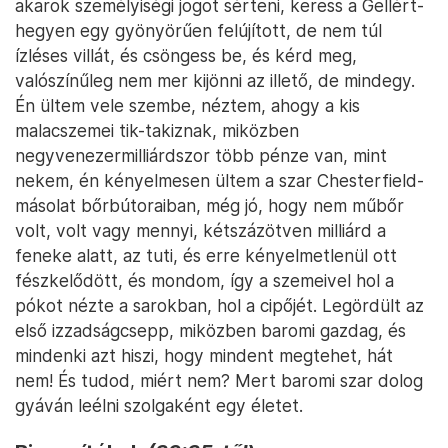
akarok személyiségi jogot sérteni, keress a Gellért-
hegyen egy gyönyörűen felújított, de nem túl
ízléses villát, és csöngess be, és kérd meg,
valószínűleg nem mer kijönni az illető, de mindegy.
Én ültem vele szembe, néztem, ahogy a kis
malacszemei tik-takiznak, miközben
negyvenezermilliárdszor több pénze van, mint
nekem, én kényelmesen ültem a szar Chesterfield-
másolat bőrbútoraiban, még jó, hogy nem műbőr
volt, volt vagy mennyi, kétszázötven milliárd a
feneke alatt, az tuti, és erre kényelmetlenül ott
fészkelődött, és mondom, így a szemeivel hol a
pókot nézte a sarokban, hol a cipőjét. Legördült az
első izzadságcsepp, miközben baromi gazdag, és
mindenki azt hiszi, hogy mindent megtehet, hát
nem! És tudod, miért nem? Mert baromi szar dolog
gyáván leélni szolgaként egy életet.