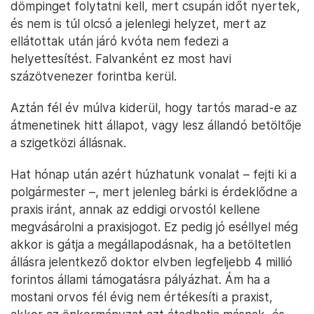
dömpinget folytatni kell, mert csupán időt nyertek,
és nem is túl olcsó a jelenlegi helyzet, mert az
ellátottak után járó kvóta nem fedezi a
helyettesítést. Falvanként ez most havi
százötvenezer forintba kerül.
Aztán fél év múlva kiderül, hogy tartós marad-e az
átmenetinek hitt állapot, vagy lesz állandó betöltője
a szigetközi állásnak.
Hat hónap után azért húzhatunk vonalat – fejti ki a
polgármester –, mert jelenleg bárki is érdeklődne a
praxis iránt, annak az eddigi orvostól kellene
megvásárolni a praxisjogot. Ez pedig jó eséllyel még
akkor is gátja a megállapodásnak, ha a betöltetlen
állásra jelentkező doktor elvben legfeljebb 4 millió
forintos állami támogatásra pályázhat. Ám ha a
mostani orvos fél évig nem értékesíti a praxist,