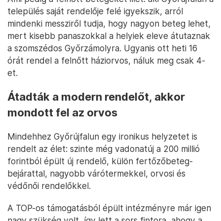
település saját rendelője felé igyekszik, arról
mindenki messziről tudja, hogy nagyon beteg lehet,
mert kisebb panaszokkal a helyiek eleve átutaznak
a szomszédos Győrzámolyra. Ugyanis ott heti 16
órát rendel a felnőtt háziorvos, náluk meg csak 4-
et.
Átadták a modern rendelőt, akkor
mondott fel
az orvos
Mindehhez Győrújfalun egy ironikus helyzetet is
rendelt az élet: szinte még vadonatúj a 200 millió
forintból épült új rendelő, külön fertőzőbeteg-
bejárattal, nagyobb várótermekkel, orvosi és
védőnői rendelőkkel.
A TOP-os támogatásból épült intézményre már igen
nagy szükség volt, így lett a sors fintora, ahogy a