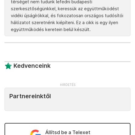
gyerekeket viszont a felnőttorvos, dr. Zsilavi Fábián
vizsgálja meg. Persze másképp is fest a kérdés ott,
ahol kevesebb a gyerek, és mi tagadás, igen
elégedettek Héderváron a díszpolgárrá avatott
doktor úrral, aki nyolcvanhárom esztendős, és azt
ígérte, hogy időben szól, ha nyugdíjba készül.
A Telex fontosnak tartja, hogy az egész ország
területéről szállíthasson az olvasóinak sztorikat, ezért
közlünk gyakran vidéki riportokat. Mivel minden
térséget nem tudunk lefedni budapesti
szerkesztőségünkkel, keressük az együttműködést
vidéki újságírókkal, és fokozatosan országos tudósítói
hálózatot szeretnénk kiépíteni. Ez a cikk is egy ilyen
együttműködés keretein belül készült.