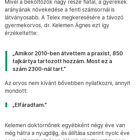
Mivel a beköltözők nagy része fiatal, a gyerekek
arányának növekedése a fenti számsornál is
látványosabb. A Telex megkeresésére a távozó
gyermekorvos, dr. Kelemen Ágnes ezt így
érzékeltette:
„Amikor 2010-ben átvettem a praxist, 850
tajkártya tartozott hozzám. Most ez a
szám 2300-nál tart.”
Az orvos nem kívánt bővebben nyilatkozni, annyit
mondott:
„Elfáradtam.”
Kelemen doktornőnek egyébként négy éve van
még hátra a nyugdíjig, és állítása szerint nyolc éve