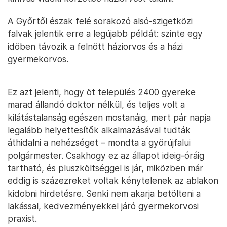
A Győrtől észak felé sorakozó alsó-szigetközi
falvak jelentik erre a legújabb példát: szinte egy
időben távozik a felnőtt háziorvos és a házi
gyermekorvos.
Ez azt jelenti, hogy öt település 2400 gyereke
marad állandó doktor nélkül, és teljes volt a
kilátástalanság egészen mostanáig, mert pár napja
legalább helyettesítők alkalmazásával tudták
áthidalni a nehézséget – mondta a győrújfalui
polgármester. Csakhogy ez az állapot ideig-óráig
tartható, és pluszköltséggel is jár, miközben már
eddig is százezreket voltak kénytelenek az ablakon
kidobni hirdetésre. Senki nem akarja betölteni a
lakással, kedvezményekkel járó gyermekorvosi
praxist.