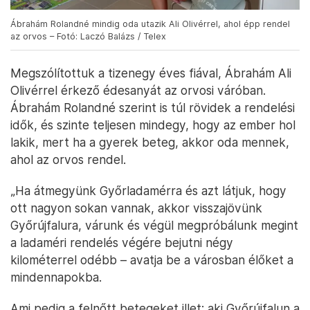
Ábrahám Rolandné mindig oda utazik Ali Olivérrel, ahol épp rendel
az orvos – Fotó: Laczó Balázs / Telex
Megszólítottuk a tizenegy éves fiával, Ábrahám Ali
Olivérrel érkező édesanyát az orvosi váróban.
Ábrahám Rolandné szerint is túl rövidek a rendelési
idők, és szinte teljesen mindegy, hogy az ember hol
lakik, mert ha a gyerek beteg, akkor oda mennek,
ahol az orvos rendel.
„Ha átmegyünk Győrladamérra és azt látjuk, hogy
ott nagyon sokan vannak, akkor visszajövünk
Győrújfalura, várunk és végül megpróbálunk megint
a ladaméri rendelés végére bejutni négy
kilométerrel odébb – avatja be a városban élőket a
mindennapokba.
Ami pedig a felnőtt betegeket illet: aki Győrújfalun a