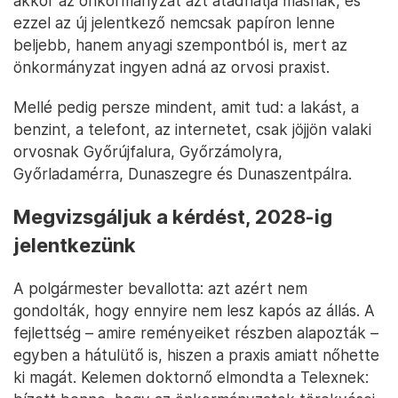
akkor az önkormányzat azt átadhatja másnak, és
ezzel az új jelentkező nemcsak papíron lenne
beljebb, hanem anyagi szempontból is, mert az
önkormányzat ingyen adná az orvosi praxist.
Mellé pedig persze mindent, amit tud: a lakást, a
benzint, a telefont, az internetet, csak jöjjön valaki
orvosnak Győrújfalura, Győrzámolyra,
Győrladamérra, Dunaszegre és Dunaszentpálra.
Megvizsgáljuk a kérdést, 2028-ig
jelentkezünk
A polgármester bevallotta: azt azért nem
gondolták, hogy ennyire nem lesz kapós az állás. A
fejlettség – amire reményeiket részben alapozták –
egyben a hátulütő is, hiszen a praxis amiatt nőhette
ki magát. Kelemen doktornő elmondta a Telexnek: