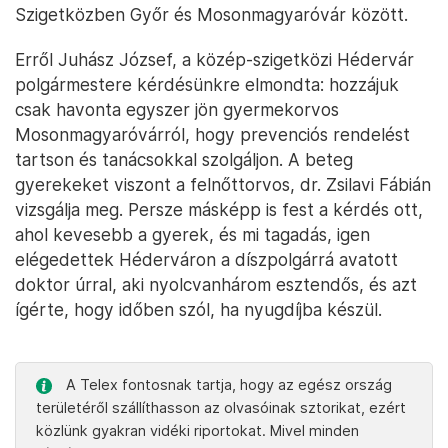
Az új rendelő nagyobb, modernebb, már csak állandó orvosok
kellenek bele – Fotó: Laczó Balázs / Telex
És azt is tudjuk, hogy vidéken a legtöbb helyen
szülőnek és gyermekének ugyanaz az orvosa, az
Alsó-Szigetközből távozó Kelemen doktornő
valójában az egyetlen gyermekorvos volt a
Szigetközben Győr és Mosonmagyaróvár között.
Erről Juhász József, a közép-szigetközi Hédervár
polgármestere kérdésünkre elmondta: hozzájuk
csak havonta egyszer jön gyermekorvos
Mosonmagyaróvárról, hogy prevenciós rendelést
tartson és tanácsokkal szolgáljon. A beteg