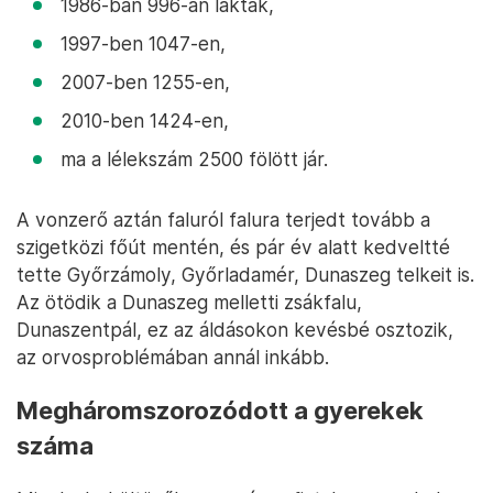
1986-ban 996-an laktak,
1997-ben 1047-en,
2007-ben 1255-en,
2010-ben 1424-en,
ma a lélekszám 2500 fölött jár.
A vonzerő aztán faluról falura terjedt tovább a
szigetközi főút mentén, és pár év alatt kedveltté
tette Győrzámoly, Győrladamér, Dunaszeg telkeit is.
Az ötödik a Dunaszeg melletti zsákfalu,
Dunaszentpál, ez az áldásokon kevésbé osztozik,
az orvosproblémában annál inkább.
Megháromszorozódott a gyerekek
száma