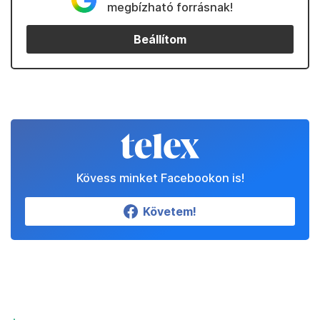
Kedvenceink
Partnereinktől
Állítsd be a Telexet
megbízható forrásnak!
Beállítom