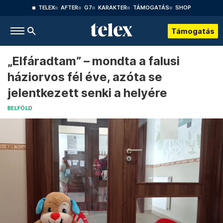
TELEX
AFTER
G7
KARAKTER
TÁMOGATÁS
SHOP
Támogatás
„Elfáradtam” – mondta a falusi
háziorvos fél éve, azóta se
jelentkezett senki a helyére
BELFÖLD