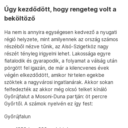
Úgy kezdődött, hogy rengeteg volt a
beköltöző
Ha nem is annyira egységesen kedvező a nyugati
régió helyzete, mint amilyennek az ország számos
részéből nézve tűnik, az Alsó-Szigetköz nagy
részét tényleg irigyelni lehet. Lakossága egyre
fiatalodik és gyarapodik, a folyamat a válság után
pörgött fel igazán, de már a kilencvenes évek
végén elkezdődött, amikor hirtelen egekbe
szöktek a nagyvárosi ingatlanárak. Akkor sokan
felfedezték az akkor még olcsó telket kínáló
Győrújfalut a Mosoni-Duna partján: öt percre
Győrtől. A számok nyelvén ez így fest:
Győrújfalun