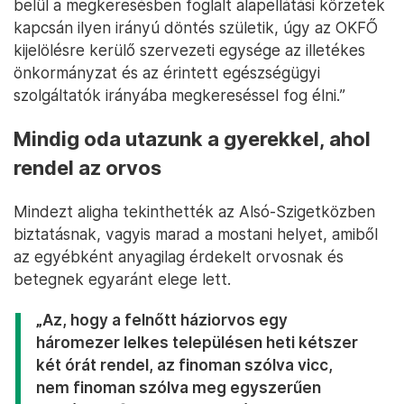
belül a megkeresésben foglalt alapellátási körzetek
kapcsán ilyen irányú döntés születik, úgy az OKFŐ
kijelölésre kerülő szervezeti egysége az illetékes
önkormányzat és az érintett egészségügyi
szolgáltatók irányába megkereséssel fog élni.”
Mindig oda utazunk a gyerekkel, ahol
rendel az orvos
Mindezt aligha tekinthették az Alsó-Szigetközben
biztatásnak, vagyis marad a mostani helyet, amiből
az egyébként anyagilag érdekelt orvosnak és
betegnek egyaránt elege lett.
„Az, hogy a felnőtt háziorvos egy
háromezer lelkes településen heti kétszer
két órát rendel, az finoman szólva vicc,
nem finoman szólva meg egyszerűen