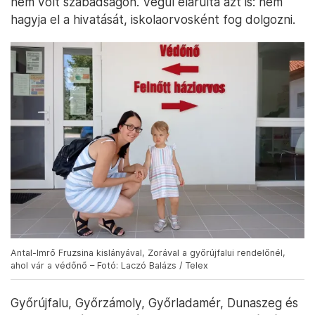
nem volt szabadságon. Végül elárulta azt is: nem
hagyja el a hivatását, iskolaorvosként fog dolgozni.
Antal-Imrő Fruzsina kislányával, Zorával a győrújfalui rendelőnél,
ahol vár a védőnő – Fotó: Laczó Balázs / Telex
Győrújfalu, Győrzámoly, Győrladamér, Dunaszeg és