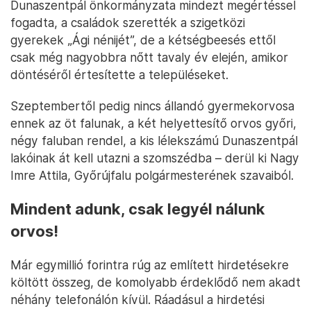
Dunaszentpál önkormányzata mindezt megértéssel
fogadta, a családok szerették a szigetközi
gyerekek „Ági nénijét”, de a kétségbeesés ettől
csak még nagyobbra nőtt tavaly év elején, amikor
döntéséről értesítette a településeket.
Szeptembertől pedig nincs állandó gyermekorvosa
ennek az öt falunak, a két helyettesítő orvos győri,
négy faluban rendel, a kis lélekszámú Dunaszentpál
lakóinak át kell utazni a szomszédba – derül ki Nagy
Imre Attila, Győrújfalu polgármesterének szavaiból.
Mindent adunk, csak legyél nálunk
orvos!
Már egymillió forintra rúg az említett hirdetésekre
költött összeg, de komolyabb érdeklődő nem akadt
néhány telefonálón kívül. Ráadásul a hirdetési