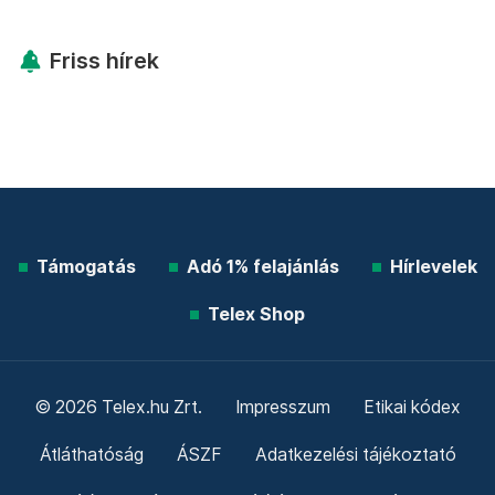
További élő árfolyamok!
Mutasd!
Friss hírek