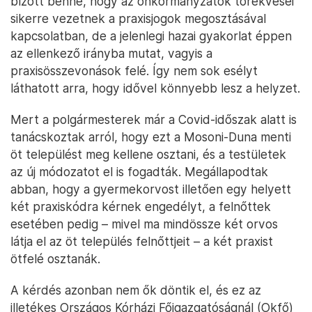
bízott benne, hogy az önkormányzatok törekvései
sikerre vezetnek a praxisjogok megosztásával
kapcsolatban, de a jelenlegi hazai gyakorlat éppen
az ellenkező irányba mutat, vagyis a
praxisösszevonások felé. Így nem sok esélyt
láthatott arra, hogy idővel könnyebb lesz a helyzet.
Mert a polgármesterek már a Covid-időszak alatt is
tanácskoztak arról, hogy ezt a Mosoni-Duna menti
öt települést meg kellene osztani, és a testületek
az új módozatot el is fogadták. Megállapodtak
abban, hogy a gyermekorvost illetően egy helyett
két praxiskódra kérnek engedélyt, a felnőttek
esetében pedig – mivel ma mindössze két orvos
látja el az öt település felnőttjeit – a két praxist
ötfelé osztanák.
A kérdés azonban nem ők döntik el, és ez az
illetékes Országos Kórházi Főigazgatóságnál (Okfő)