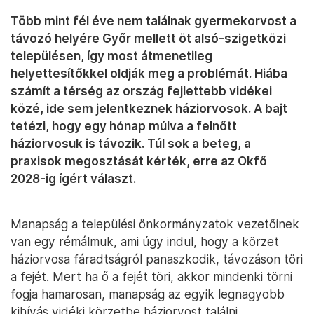
Több mint fél éve nem találnak gyermekorvost a
távozó helyére Győr mellett öt alsó-szigetközi
településen, így most átmenetileg
helyettesítőkkel oldják meg a problémát. Hiába
számít a térség az ország fejlettebb vidékei
közé, ide sem jelentkeznek háziorvosok. A bajt
tetézi, hogy egy hónap múlva a felnőtt
háziorvosuk is távozik. Túl sok a beteg, a
praxisok megosztását kérték, erre az Okfő
2028-ig ígért választ.
Manapság a települési önkormányzatok vezetőinek
van egy rémálmuk, ami úgy indul, hogy a körzet
háziorvosa fáradtságról panaszkodik, távozáson töri
a fejét. Mert ha ő a fejét töri, akkor mindenki törni
fogja hamarosan, manapság az egyik legnagyobb
kihívás vidéki körzetbe háziorvost találni.