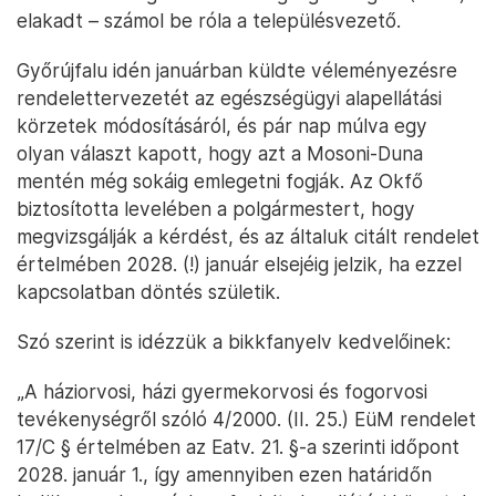
elakadt – számol be róla a településvezető.
Győrújfalu idén januárban küldte véleményezésre
rendelettervezetét az egészségügyi alapellátási
körzetek módosításáról, és pár nap múlva egy
olyan választ kapott, hogy azt a Mosoni-Duna
mentén még sokáig emlegetni fogják. Az Okfő
biztosította levelében a polgármestert, hogy
megvizsgálják a kérdést, és az általuk citált rendelet
értelmében 2028. (!) január elsejéig jelzik, ha ezzel
kapcsolatban döntés születik.
Szó szerint is idézzük a bikkfanyelv kedvelőinek:
„A háziorvosi, házi gyermekorvosi és fogorvosi
tevékenységről szóló 4/2000. (II. 25.) EüM rendelet
17/C § értelmében az Eatv. 21. §-a szerinti időpont
2028. január 1., így amennyiben ezen határidőn