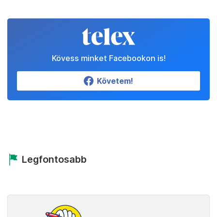
Kövess minket Facebookon is!
Követem!
Legfontosabb