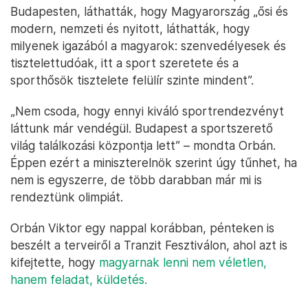
Budapesten, láthatták, hogy Magyarország „ősi és
modern, nemzeti és nyitott, láthatták, hogy
milyenek igazából a magyarok: szenvedélyesek és
tisztelettudóak, itt a sport szeretete és a
sporthősök tisztelete felülír szinte mindent”.
„Nem csoda, hogy ennyi kiváló sportrendezvényt
láttunk már vendégül. Budapest a sportszerető
világ találkozási központja lett” – mondta Orbán.
Éppen ezért a miniszterelnök szerint úgy tűnhet, ha
nem is egyszerre, de több darabban már mi is
rendeztünk olimpiát.
Orbán Viktor egy nappal korábban, pénteken is
beszélt a terveiről a Tranzit Fesztiválon, ahol azt is
kifejtette, hogy
magyarnak lenni nem véletlen,
hanem feladat, küldetés.