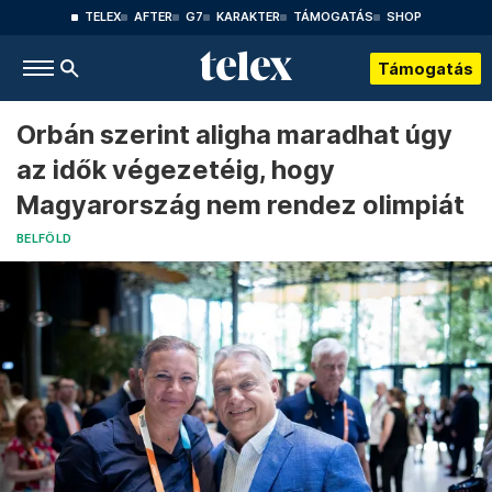
TELEX
AFTER
G7
KARAKTER
TÁMOGATÁS
SHOP
Támogatás
Orbán szerint aligha maradhat úgy
az idők végezetéig, hogy
Magyarország nem rendez olimpiát
BELFÖLD