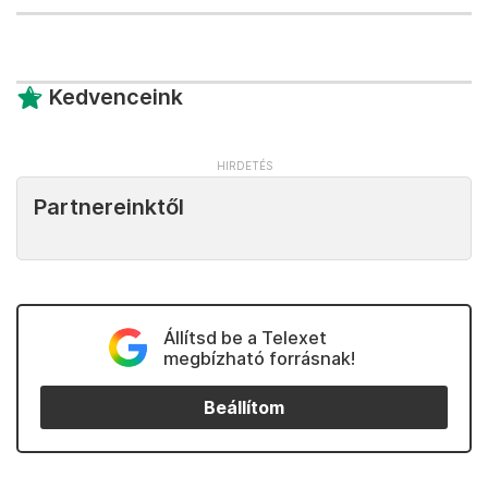
Kedvenceink
Partnereinktől
Állítsd be a Telexet
megbízható forrásnak!
Beállítom