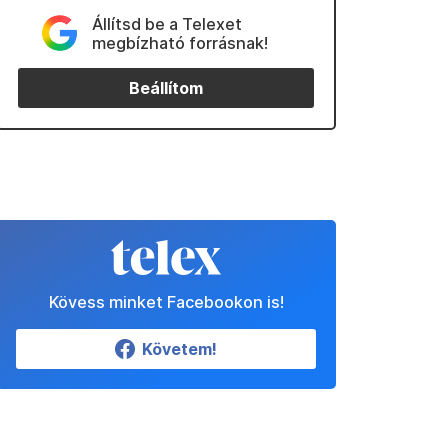
Állítsd be a Telexet
megbízható forrásnak!
Beállítom
Kövess minket Facebookon is!
Követem!