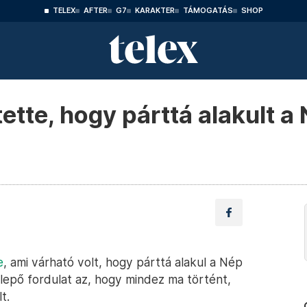
TELEX
AFTER
G7
KARAKTER
TÁMOGATÁS
SHOP
ette, hogy párttá alakult a
e
, ami várható volt, hogy párttá alakul a Nép
lepő fordulat az, hogy mindez ma történt,
t.