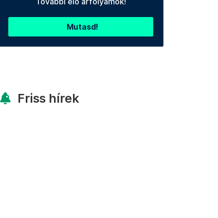
További élő árfolyamok!
Mutasd!
Friss hírek