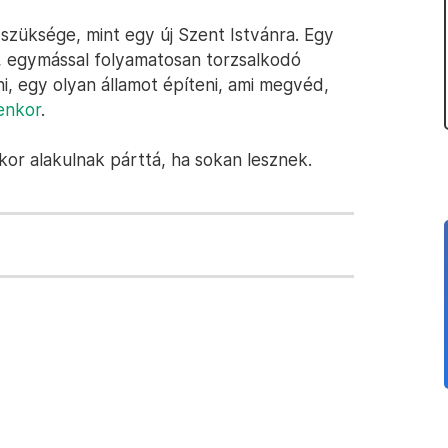
züksége, mint egy új Szent Istvánra. Egy
, egymással folyamatosan torzsalkodó
, egy olyan államot építeni, ami megvéd,
enkor
.
kor alakulnak párttá, ha sokan lesznek.