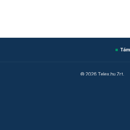
Tám
© 2026 Telex.hu Zrt.
Sütitájékoztató