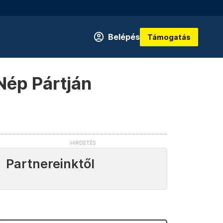
Belépés
Támogatás
 Nép Pártján
Partnereinktől