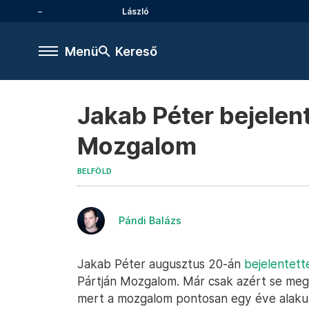
László
Menü
Kereső
Jakab Péter bejelent
Mozgalom
BELFÖLD
Pándi Balázs
Jakab Péter augusztus 20-án
bejelentett
Pártján Mozgalom. Már csak azért se meg
mert a mozgalom pontosan egy éve alakul