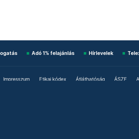
ogatás
Adó 1% felajánlás
Hírlevelek
Tele
Impresszum
Etikai kódex
Átláthatóság
ÁSZF
A
Süti beállítások
Szabályzatok
Kommentelési szabály