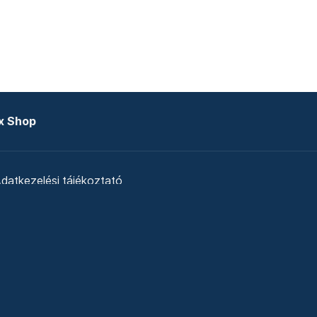
x Shop
datkezelési tájékoztató
zat
Telex Sales