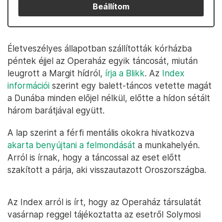
Beállítom
Életveszélyes állapotban szállították kórházba
péntek éjjel az Operaház egyik táncosát, miután
leugrott a Margit hídról,
írja a Blikk
. Az
Index
információi
szerint egy balett-táncos vetette magát
a Dunába minden előjel nélkül, előtte a hídon sétált
három barátjával együtt.
A lap szerint a férfi mentális okokra hivatkozva
akarta benyújtani a felmondását
a munkahelyén.
Arról is írnak, hogy a táncossal az eset előtt
szakított a párja, aki visszautazott Oroszországba.
Az Index arról is írt, hogy az Operaház társulatát
vasárnap reggel tájékoztatta az esetről Solymosi