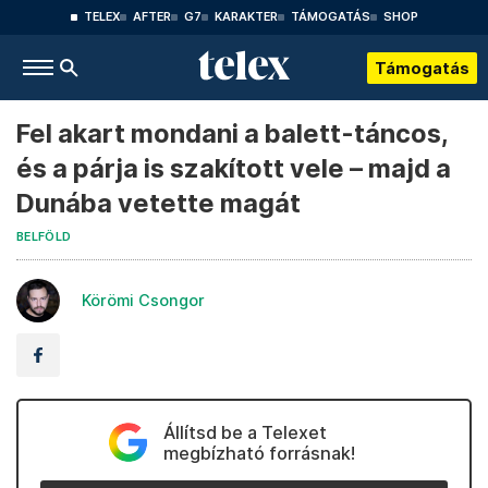
TELEX
AFTER
G7
KARAKTER
TÁMOGATÁS
SHOP
Támogatás
Fel akart mondani a balett-táncos,
és a párja is szakított vele – majd a
Dunába vetette magát
BELFÖLD
Körömi Csongor
Állítsd be a Telexet
megbízható forrásnak!