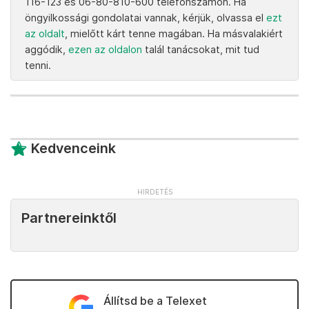
116-123 és 06-80-810-600 telefonszámon. Ha
öngyilkossági gondolatai vannak, kérjük, olvassa el
ezt
az oldalt
, mielőtt kárt tenne magában. Ha másvalakiért
aggódik,
ezen az oldalon
talál tanácsokat, mit tud
tenni.
Kedvenceink
Partnereinktől
Állítsd be a Telexet