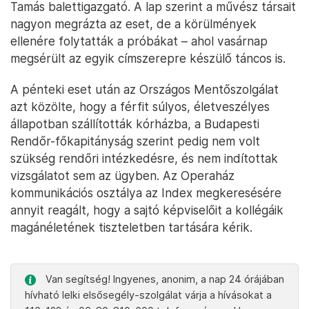
Tamás balettigazgató. A lap szerint a művész társait
nagyon megrázta az eset, de a körülmények
ellenére folytatták a próbákat – ahol vasárnap
megsérült az egyik címszerepre készülő táncos is.
A pénteki eset után az Országos Mentőszolgálat
azt közölte, hogy a férfit súlyos, életveszélyes
állapotban szállították kórházba, a Budapesti
Rendőr-főkapitányság szerint pedig nem volt
szükség rendőri intézkedésre, és nem indítottak
vizsgálatot sem az ügyben. Az Operaház
kommunikációs osztálya az Index megkeresésére
annyit reagált, hogy a sajtó képviselőit a kollégáik
magánéletének tiszteletben tartására kérik.
Van segítség! Ingyenes, anonim, a nap 24 órájában
hívható lelki elsősegély-szolgálat várja a hívásokat a