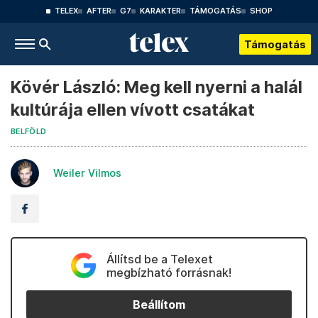
TELEX
AFTER
G7
KARAKTER
TÁMOGATÁS
SHOP
Támogatás
Kövér László: Meg kell nyerni a halál
kultúrája ellen vívott csatákat
BELFÖLD
Weiler Vilmos
Állítsd be a Telexet
megbízható forrásnak!
Beállítom