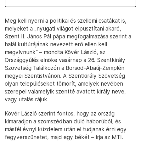
Meg kell nyerni a politikai és szellemi csatákat is,
melyeket a „nyugati világot elpusztítani akaró,
Szent II. János Pál pápa megfogalmazása szerint a
halál kultúrájának nevezett erő ellen kell
megvívnunk” – mondta Kövér László, az
Országgyűlés elnöke vasárnap a 26. Szentkirály
Szövetség Találkozón a Borsod-Abaúj-Zemplén
megyei Szentistvánon. A Szentkirály Szövetség
olyan településeket tömörít, amelyek nevében
szerepel valamelyik szentté avatott király neve,
vagy utalás rájuk.
Kövér László szerint fontos, hogy az ország
kimaradjon a szomszédban dúló háborúból, és
másfél évnyi küzdelem után el tudjanak érni egy
fegyverszünetet, majd egy békét – írja az MTI.