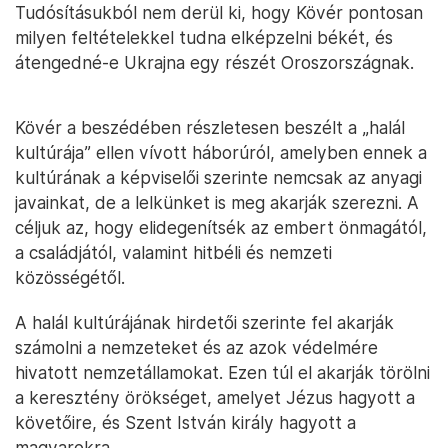
Tudósításukból nem derül ki, hogy Kövér pontosan
milyen feltételekkel tudna elképzelni békét, és
átengedné-e Ukrajna egy részét Oroszországnak.
Kövér a beszédében részletesen beszélt a „halál
kultúrája” ellen vívott háborúról, amelyben ennek a
kultúrának a képviselői szerinte nemcsak az anyagi
javainkat, de a lelkünket is meg akarják szerezni. A
céljuk az, hogy elidegenítsék az embert önmagától,
a családjától, valamint hitbéli és nemzeti
közösségétől.
A halál kultúrájának hirdetői szerinte fel akarják
számolni a nemzeteket és az azok védelmére
hivatott nemzetállamokat. Ezen túl el akarják törölni
a keresztény örökséget, amelyet Jézus hagyott a
követőire, és Szent István király hagyott a
magyarokra.