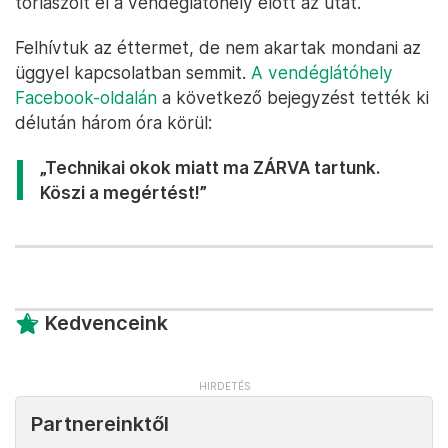
torlaszolt el a vendéglátóhely előtt az utat.
Felhívtuk az éttermet, de nem akartak mondani az
üggyel kapcsolatban semmit.
A vendéglátóhely
Facebook-oldalán
a következő bejegyzést tették ki
délután három óra körül:
„Technikai okok miatt ma ZÁRVA tartunk.
Köszi a megértést!”
Kedvenceink
Partnereinktől