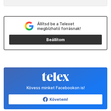
Állítsd be a Telexet
megbízható forrásnak!
Beállítom
Kövess minket Facebookon is!
Követem!