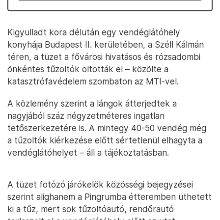
Kigyulladt kora délután egy vendéglátóhely
konyhája Budapest II. kerületében, a Széll Kálmán
téren, a tüzet a fővárosi hivatásos és rózsadombi
önkéntes tűzoltók oltották el – közölte a
katasztrófavédelem szombaton az MTI-vel.
A közlemény szerint a lángok átterjedtek a
nagyjából száz négyzetméteres ingatlan
tetőszerkezetére is. A mintegy 40-50 vendég még
a tűzoltók kiérkezése előtt sértetlenül elhagyta a
vendéglátóhelyet – áll a tájékoztatásban.
A tüzet fotózó járókelők közösségi bejegyzései
szerint alighanem a Pingrumba étteremben üthetett
ki a tűz, mert sok tűzoltóautó, rendőrautó