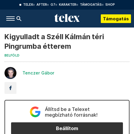
TELEX
AFTER
G7
KARAKTER
TÁMOGATÁS
SHOP
Támogatás
Kigyulladt a Széll Kálmán téri
Pingrumba étterem
BELFÖLD
Tenczer Gábor
Állítsd be a Telexet
megbízható forrásnak!
Beállítom