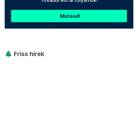
További élő árfolyamok!
Mutasd!
Friss hírek