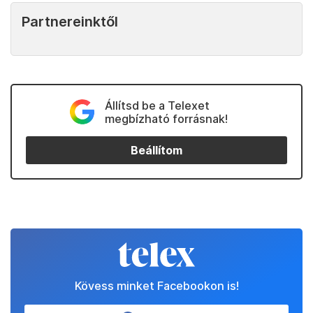
Partnereinktől
Állítsd be a Telexet
megbízható forrásnak!
Beállítom
Kövess minket Facebookon is!