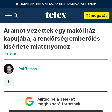
TELEX
AFTER
G7
KARAKTER
TÁMOGATÁS
SHOP
Támogatás
Áramot vezettek egy makói ház
kapujába, a rendőrség emberölés
kísérlete miatt nyomoz
BELFÖLD
Pál Tamás
Állítsd be a Telexet
megbízható forrásnak!