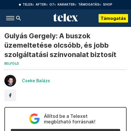
TELEX
AFTER
G7
KARAKTER
TÁMOGATÁS
SHOP
Támogatás
Gulyás Gergely: A buszok
üzemeltetése olcsóbb, és jobb
szolgáltatási színvonalat biztosít
BELFÖLD
Cseke Balázs
Állítsd be a Telexet
megbízható forrásnak!