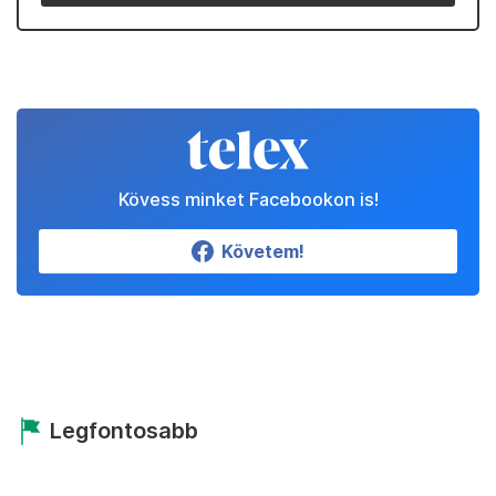
Kövess minket Facebookon is!
Követem!
Legfontosabb