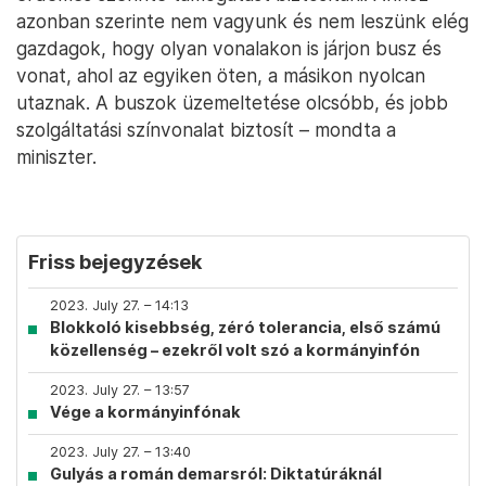
azonban szerinte nem vagyunk és nem leszünk elég
gazdagok, hogy olyan vonalakon is járjon busz és
vonat, ahol az egyiken öten, a másikon nyolcan
utaznak. A buszok üzemeltetése olcsóbb, és jobb
szolgáltatási színvonalat biztosít – mondta a
miniszter.
Friss bejegyzések
2023. July 27. – 14:13
Blokkoló kisebbség, zéró tolerancia, első számú
közellenség – ezekről volt szó a kormányinfón
2023. July 27. – 13:57
Vége a kormányinfónak
2023. July 27. – 13:40
Gulyás a román demarsról: Diktatúráknál