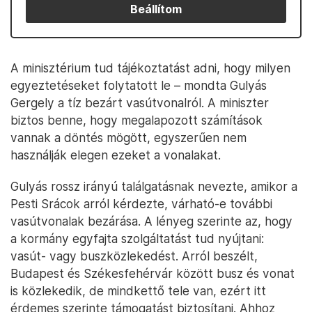
Beállítom
A minisztérium tud tájékoztatást adni, hogy milyen
egyeztetéseket folytatott le – mondta Gulyás
Gergely a tíz bezárt vasútvonalról. A miniszter
biztos benne, hogy megalapozott számítások
vannak a döntés mögött, egyszerűen nem
használják elegen ezeket a vonalakat.
Gulyás rossz irányú találgatásnak nevezte, amikor a
Pesti Srácok arról kérdezte, várható-e további
vasútvonalak bezárása. A lényeg szerinte az, hogy
a kormány egyfajta szolgáltatást tud nyújtani:
vasút- vagy buszközlekedést. Arról beszélt,
Budapest és Székesfehérvár között busz és vonat
is közlekedik, de mindkettő tele van, ezért itt
érdemes szerinte támogatást biztosítani. Ahhoz