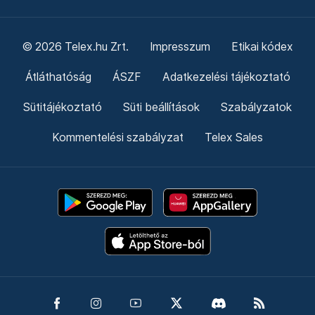
© 2026 Telex.hu Zrt.
Impresszum
Etikai kódex
Átláthatóság
ÁSZF
Adatkezelési tájékoztató
Sütitájékoztató
Süti beállítások
Szabályzatok
Kommentelési szabályzat
Telex Sales