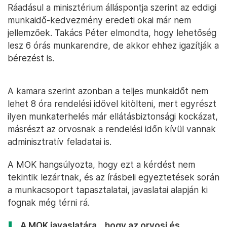
Ráadásul a minisztérium álláspontja szerint az eddigi
munkaidő-kedvezmény eredeti okai már nem
jellemzőek. Takács Péter elmondta, hogy lehetőség
lesz 6 órás munkarendre, de akkor ehhez igazítják a
bérezést is.
A kamara szerint azonban a teljes munkaidőt nem
lehet 8 óra rendelési idővel kitölteni, mert egyrészt
ilyen munkaterhelés már ellátásbiztonsági kockázat,
másrészt az orvosnak a rendelési időn kívül vannak
adminisztratív feladatai is.
A MOK hangsúlyozta, hogy ezt a kérdést nem
tekintik lezártnak, és az írásbeli egyeztetések során
a munkacsoport tapasztalatai, javaslatai alapján ki
fognak még térni rá.
A MOK javaslatára, „hogy az orvosi és