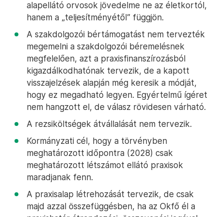
alapellátó orvosok jövedelme ne az életkortól,
hanem a „teljesítményétől” függjön.
A szakdolgozói bértámogatást nem tervezték
megemelni a szakdolgozói béremelésnek
megfelelően, azt a praxisfinanszírozásból
kigazdálkodhatónak tervezik, de a kapott
visszajelzések alapján még keresik a módját,
hogy ez megadható legyen. Egyértelmű ígéret
nem hangzott el, de válasz rövidesen várható.
A rezsiköltségek átvállalását nem tervezik.
Kormányzati cél, hogy a törvényben
meghatározott időpontra (2028) csak
meghatározott létszámot ellátó praxisok
maradjanak fenn.
A praxisalap létrehozását tervezik, de csak
majd azzal összefüggésben, ha az Okfő él a