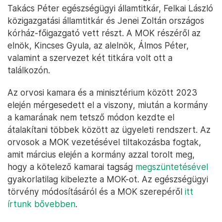
Takács Péter egészségügyi államtitkár, Felkai László
közigazgatási államtitkár és Jenei Zoltán országos
kórház-főigazgató vett részt. A MOK részéről az
elnök, Kincses Gyula, az alelnök, Álmos Péter,
valamint a szervezet két titkára volt ott a
találkozón.
Az orvosi kamara és a minisztérium között 2023
elején mérgesedett el a viszony, miután a kormány
a kamarának nem tetsző módon kezdte el
átalakítani többek között az ügyeleti rendszert. Az
orvosok a MOK vezetésével tiltakozásba fogtak,
amit március elején a kormány azzal torolt meg,
hogy a kötelező kamarai tagság
megszüntetésével
gyakorlatilag kibelezte a MOK-ot. Az egészségügyi
törvény módosításáról és a MOK szerepéről
itt
írtunk bővebben
.