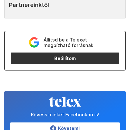
Partnereinktől
Állítsd be a Telexet
megbízható forrásnak!
Beállítom
Kövess minket Facebookon is!
Követem!