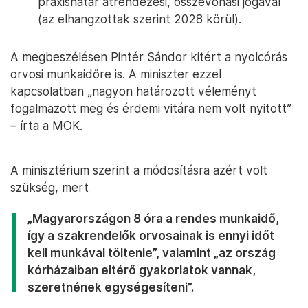
praxishatár átrendezési, összevonási jogával
(az elhangzottak szerint 2028 körül).
A megbeszélésen Pintér Sándor kitért a nyolcórás
orvosi munkaidőre is. A miniszter ezzel
kapcsolatban „nagyon határozott véleményt
fogalmazott meg és érdemi vitára nem volt nyitott”
– írta a MOK.
A minisztérium szerint a módosításra azért volt
szükség, mert
„Magyarországon 8 óra a rendes munkaidő,
így a szakrendelők orvosainak is ennyi időt
kell munkával töltenie”, valamint „az ország
kórházaiban eltérő gyakorlatok vannak,
szeretnének egységesíteni”.