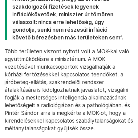
szakdolgozói fizetések legyenek
inflációkövetőek, miniszter úr tömören
válaszolt: nincs erre lehetőség, úgy
gondolja, senki nem részesül infláció
követő bérezésben más területeken sem”.
Több területen viszont nyitott volt a MOK-kal való
együttműködésre a minisztérium. A MOK
vezetésével munkacsoportok vizsgálhatják a
kórházi fertőzésekkel kapcsolatos teendőket, a
járóbeteg-ellátás, szakrendelői rendszer
átalakítására is kidolgozhatnak javaslatot, vizsgálni
fogják a mesterséges intelligencia alkalmazásának
lehetőségeit a radiológiában és a pathológiában, és
Pintér Sándor arra is megkérte a MOK-ot, hogy a
kirendelésekkel kapcsolatos szabálytalanságokat és
méltánytalanságokat gyűjtsék össze.