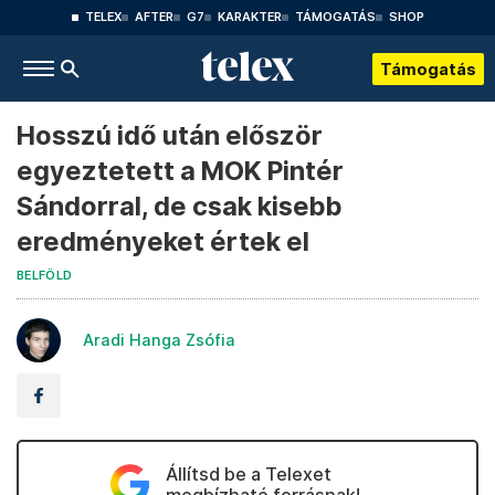
TELEX
AFTER
G7
KARAKTER
TÁMOGATÁS
SHOP
Támogatás
Hosszú idő után először
egyeztetett a MOK Pintér
Sándorral, de csak kisebb
eredményeket értek el
BELFÖLD
Aradi Hanga Zsófia
Állítsd be a Telexet