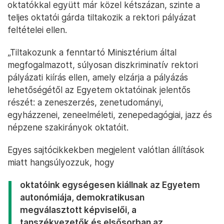
oktatókkal együtt már közel kétszázan, szinte a
teljes oktatói gárda tiltakozik a rektori pályázat
feltételei ellen.
„Tiltakozunk a fenntartó Minisztérium által
megfogalmazott, súlyosan diszkriminatív rektori
pályázati kiírás ellen, amely elzárja a pályázás
lehetőségétől az Egyetem oktatóinak jelentős
részét: a zeneszerzés, zenetudományi,
egyházzenei, zeneelméleti, zenepedagógiai, jazz és
népzene szakirányok oktatóit.
Egyes sajtócikkekben megjelent valótlan állítások
miatt hangsúlyozzuk, hogy
oktatóink egységesen kiállnak az Egyetem
autonómiája, demokratikusan
megválasztott képviselői, a
tanszékvezetők és elsősorban az