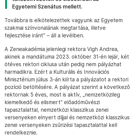
Egyetemi Szenátus mellett.
Továbbra is elkötelezettek vagyunk az Egyetem
szakmai színvonalának megtartása, illetve
fejlesztése iránt” – áll a levélben.
A Zeneakadémia jelenlegi rektora Vigh Andrea,
akinek a mandátuma 2023. október 31-én lejár, két
ötéves rektori ciklusa után pedig nem pályázhat
harmadikra. Ezért a Kulturális és Innovációs
Minisztérium július 3-án kiírta a pályázatot a rektori
pozíció betöltésére. A pályázat szerint a következő
rektornak 5 éves, most is aktív, „nemzetközileg
kiemelkedő és elismert” előadóművészi
tapasztalattal, nemzetközi klasszikus zenei
versenyeken elnyert díjjal és nemzetközi klasszikus
zenei versenyeken zsűrizési tapasztalattal kell
rendelkeznie.