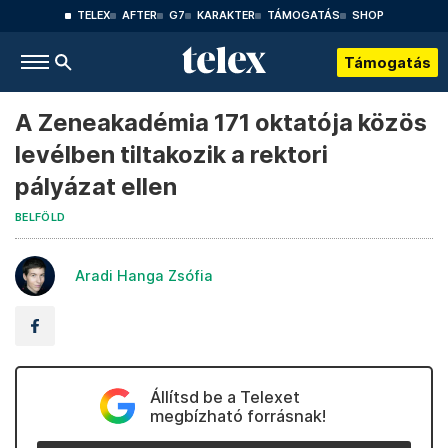
TELEX
AFTER
G7
KARAKTER
TÁMOGATÁS
SHOP
Támogatás
A Zeneakadémia 171 oktatója közös
levélben tiltakozik a rektori
pályázat ellen
BELFÖLD
Aradi Hanga Zsófia
Állítsd be a Telexet
megbízható forrásnak!