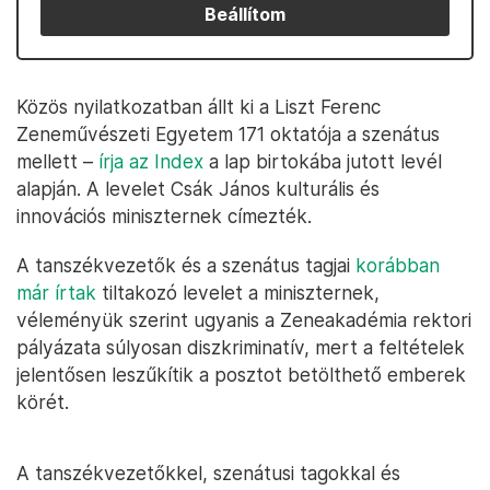
Beállítom
Közös nyilatkozatban állt ki a Liszt Ferenc
Zeneművészeti Egyetem 171 oktatója a szenátus
mellett –
írja az Index
a lap birtokába jutott levél
alapján. A levelet Csák János kulturális és
innovációs miniszternek címezték.
A tanszékvezetők és a szenátus tagjai
korábban
már írtak
tiltakozó levelet a miniszternek,
véleményük szerint ugyanis a Zeneakadémia rektori
pályázata súlyosan diszkriminatív, mert a feltételek
jelentősen leszűkítik a posztot betölthető emberek
körét.
A tanszékvezetőkkel, szenátusi tagokkal és