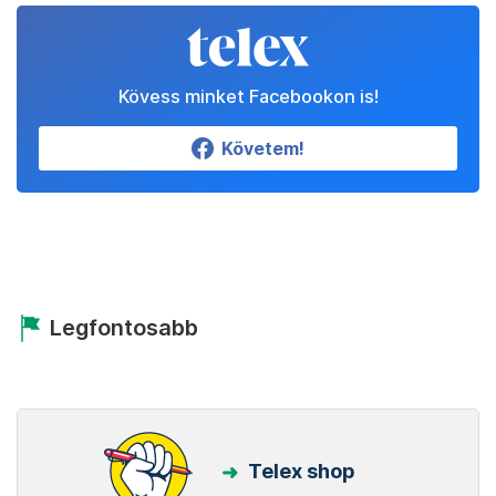
Kövess minket Facebookon is!
Követem!
Legfontosabb
Telex shop