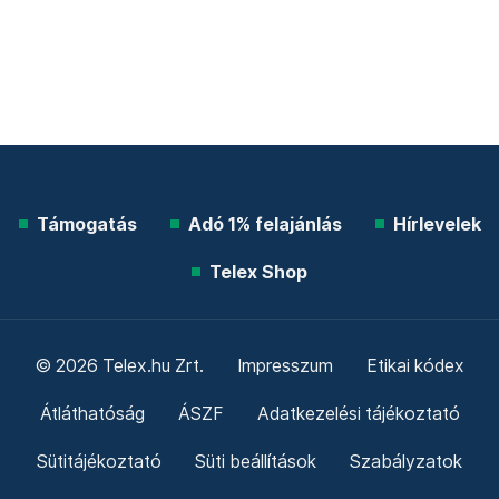
Támogatás
Adó 1% felajánlás
Hírlevelek
Telex Shop
© 2026 Telex.hu Zrt.
Impresszum
Etikai kódex
Átláthatóság
ÁSZF
Adatkezelési tájékoztató
Sütitájékoztató
Süti beállítások
Szabályzatok