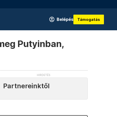
Belépés
Támogatás
meg Putyinban,
Partnereinktől