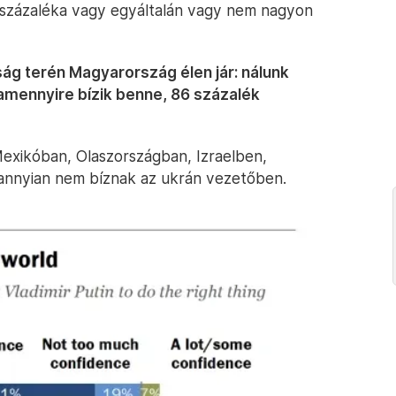
9 százaléka vagy egyáltalán vagy nem nagyon
ság terén Magyarország élen jár: nálunk
lamennyire bízik benne, 86 százalék
exikóban, Olaszországban, Izraelben,
eannyian nem bíznak az ukrán vezetőben.