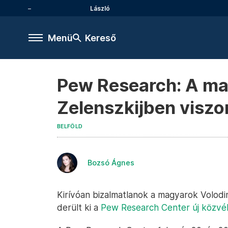
László
Menü
Kereső
Pew Research: A ma
Zelenszkijben viszo
BELFÖLD
Bozsó Ágnes
Kirívóan bizalmatlanok a magyarok Volodi
derült ki a
Pew Research Center új közvé