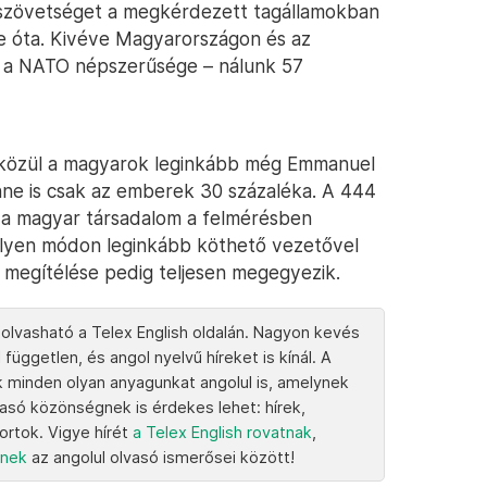
i szövetséget a megkérdezett tagállamokban
e óta. Kivéve Magyarországon és az
nt a NATO népszerűsége – nálunk 57
 közül a magyarok leginkább még Emmanuel
nne is csak az emberek 30 százaléka. A 444
y a magyar társadalom a felmérésben
milyen módon leginkább köthető vezetővel
 megítélése pedig teljesen megegyezik.
 olvasható a Telex English oldalán. Nagyon kevés
 független, és angol nyelvű híreket is kínál. A
k minden olyan anyagunkat angolul is, amelynek
vasó közönségnek is érdekes lehet: hírek,
portok. Vigye hírét
a Telex English rovatnak
,
knek
az angolul olvasó ismerősei között!