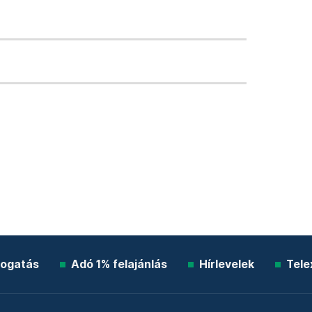
ogatás
Adó 1% felajánlás
Hírlevelek
Tele