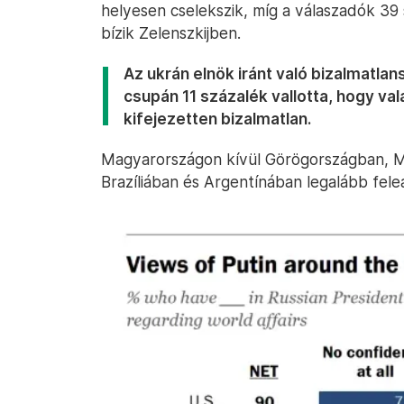
helyesen cselekszik, míg a válaszadók 3
bízik Zelenszkijben.
Az ukrán elnök iránt való bizalmatlan
csupán 11 százalék vallotta, hogy va
kifejezetten bizalmatlan.
Magyarországon kívül Görögországban, M
Brazíliában és Argentínában legalább fel