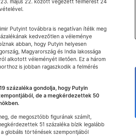
23. május 22. között végezett felmérést 24
vételével.
mir Putyint továbbra is negatívan ítélik meg
százalékának kedvezőtlen a véleménye
bíznak abban, hogy Putyin helyesen
rögország, Magyarország és India lakossága
ról alkotott véleményét illetően. Ez a három
porthoz is jobban ragaszkodik a felmérés
 százaléka gondolja, hogy Putyin
 szempontjából, de a megkérdezettek 50
lnökben.
k meg, de megosztóbb figurának számít,
egkérdezettek 51 százaléka bízik legalább
a globális történések szempontjából