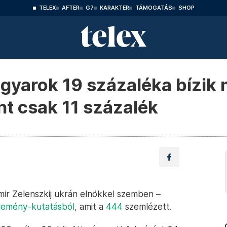
TELEX
AFTER
G7
KARAKTER
TÁMOGATÁS
SHOP
gyarok 19 százaléka bízik 
nt csak 11 százalék
mir Zelenszkij ukrán elnökkel szemben –
lemény-kutatásból
, amit a
444
szemlézett.