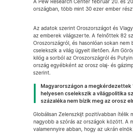
A Pew Research Center február 20. és 20
országban, több mint 30 ezer ember rész
Az adatok szerint Oroszországot és Vlagyi
az emberek világszerte. A felnőttek 82 
Oroszországról, és hasonlóan sokan nem 
cselekszik a világ ügyeit illetően. Ám Gö
kilóg a sorból az Oroszországról és Putyin
ország egyébként az orosz olaj- és gázim
szerint.
Magyarországon a megkérdezettek 19
helyesen cselekszik a világpolitika
százaléka nem bízik meg az orosz e
Globálisan Zelenszkijt pozitívabban ítéli
nagyobb a szórás az országok között. A m
valamennyire abban, hogy az ukrán elnök 