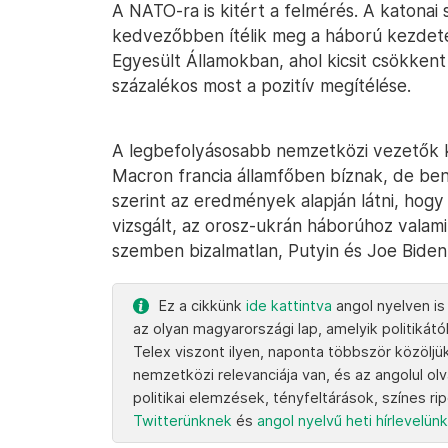
A NATO-ra is kitért a felmérés. A katona
kedvezőbben ítélik meg a háború kezdet
Egyesült Államokban, ahol kicsit csökke
százalékos most a pozitív megítélése.
A legbefolyásosabb nemzetközi vezetők
Macron francia államfőben bíznak, de be
szerint az eredmények alapján látni, hog
vizsgált, az orosz-ukrán háborúhoz vala
szemben bizalmatlan, Putyin és Joe Biden
Ez a cikkünk
ide kattintva
angol nyelven is
az olyan magyarországi lap, amelyik politikától
Telex viszont ilyen, naponta többször közöljü
nemzetközi relevanciája van, és az angolul ol
politikai elemzések, tényfeltárások, színes ri
Twitterünknek
és
angol nyelvű heti hírlevelün