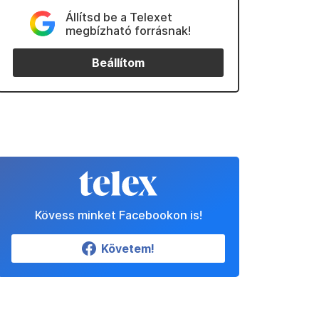
Állítsd be a Telexet
megbízható forrásnak!
Beállítom
Kövess minket Facebookon is!
Követem!