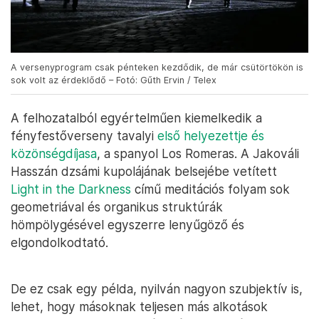
A versenyprogram csak pénteken kezdődik, de már csütörtökön is
sok volt az érdeklődő – Fotó: Gűth Ervin / Telex
A felhozatalból egyértelműen kiemelkedik a
fényfestőverseny tavalyi
első helyezettje és
közönségdíjasa
, a spanyol Los Romeras. A Jakováli
Hasszán dzsámi kupolájának belsejébe vetített
Light in the Darkness
című meditációs folyam sok
geometriával és organikus struktúrák
hömpölygésével egyszerre lenyűgöző és
elgondolkodtató.
De ez csak egy példa, nyilván nagyon szubjektív is,
lehet, hogy másoknak teljesen más alkotások