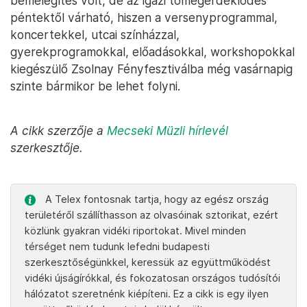
bemelegítés volt, de az igazi tömegérdeklődés
péntektől várható, hiszen a versenyprogrammal,
koncertekkel, utcai színházzal,
gyerekprogramokkal, előadásokkal, workshopokkal
kiegészülő Zsolnay Fényfesztiválba még vasárnapig
szinte bármikor be lehet folyni.
A cikk szerzője a
Mecseki Müzli hírlevél
szerkesztője.
A Telex fontosnak tartja, hogy az egész ország
területéről szállíthasson az olvasóinak sztorikat, ezért
közlünk gyakran vidéki riportokat. Mivel minden
térséget nem tudunk lefedni budapesti
szerkesztőségünkkel, keressük az együttműködést
vidéki újságírókkal, és fokozatosan országos tudósítói
hálózatot szeretnénk kiépíteni. Ez a cikk is egy ilyen