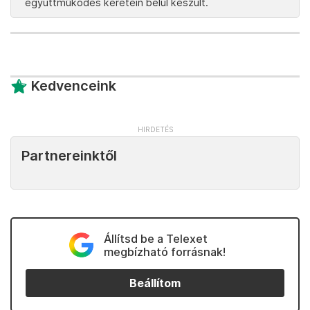
együttműködés keretein belül készült.
Kedvenceink
Partnereinktől
Állítsd be a Telexet
megbízható forrásnak!
Beállítom