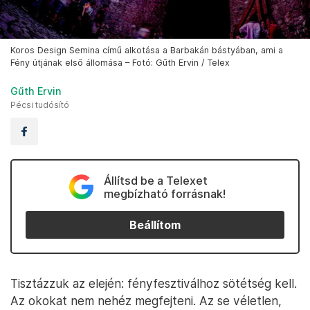
Koros Design Semina című alkotása a Barbakán bástyában, ami a
Fény útjának első állomása – Fotó: Gűth Ervin / Telex
Gűth Ervin
Pécsi tudósító
Állítsd be a Telexet
megbízható forrásnak!
Beállítom
Tisztázzuk az elején: fényfesztiválhoz sötétség kell.
Az okokat nem nehéz megfejteni. Az se véletlen,