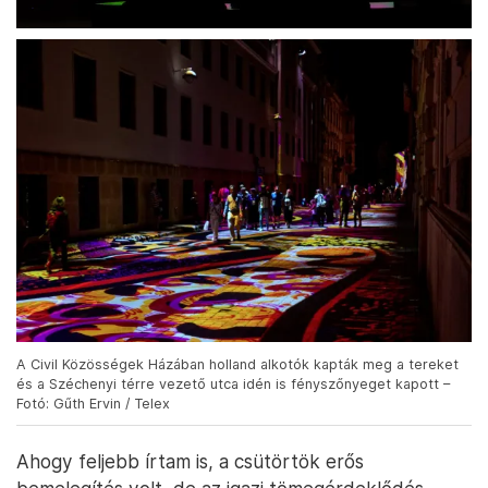
A Civil Közösségek Házában holland alkotók kapták meg a tereket
és a Széchenyi térre vezető utca idén is fényszőnyeget kapott –
Fotó: Gűth Ervin / Telex
Ahogy feljebb írtam is, a csütörtök erős