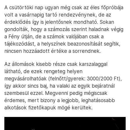
A csütörtöki nap ugyan még csak az éles főpróbája
volt a vasárnapig tartó rendezvénynek, de az
érdeklődés így is jelentősnek mondható. Sokan
gondolták, hogy a számozás szerint haladnak végig
a Fény útján, de a számok valójában csak a
tájékozódást, a helyszínek beazonosítását segítik,
nincsen hozzáadott értéke a sorrendnek.
Az állomások kisebb része csak karszalaggal
látható, de ezek rengeteg helyen
megvásárolhatóak (felnőtt/gyerek: 3000/2000 Ft),
így akkor sincs baj, ha valaki az egyik bejáratnál
szembesül ezzel. Megvenni pedig mégiscsak
érdemes, mert bizony a legjobb, leghatásosabb
alkotások fizetőkapuk mögé kerültek.