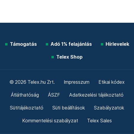
Támogatás
Adó 1% felajánlás
Hírlevelek
Telex Shop
© 2026 Telex.hu Zrt.
Impresszum
Etikai kódex
Átláthatóság
ÁSZF
Adatkezelési tájékoztató
Sütitájékoztató
Süti beállítások
Szabályzatok
Kommentelési szabályzat
Telex Sales