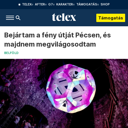
TELEX
AFTER
G7
KARAKTER
TÁMOGATÁS
SHOP
Támogatás
Bejártam a fény útját Pécsen, és
majdnem megvilágosodtam
BELFÖLD