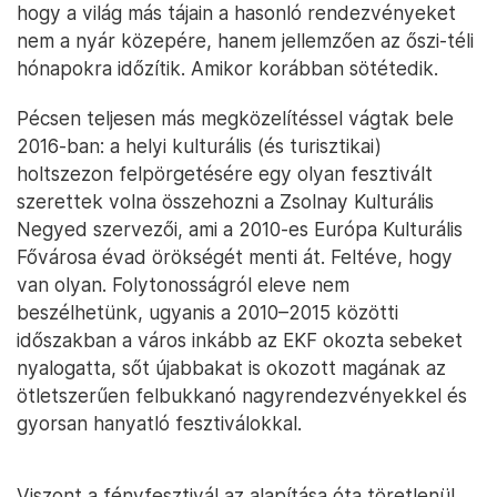
hogy a világ más tájain a hasonló rendezvényeket
nem a nyár közepére, hanem jellemzően az őszi-téli
hónapokra időzítik. Amikor korábban sötétedik.
Pécsen teljesen más megközelítéssel vágtak bele
2016-ban: a helyi kulturális (és turisztikai)
holtszezon felpörgetésére egy olyan fesztivált
szerettek volna összehozni a Zsolnay Kulturális
Negyed szervezői, ami a 2010-es Európa Kulturális
Fővárosa évad örökségét menti át. Feltéve, hogy
van olyan. Folytonosságról eleve nem
beszélhetünk, ugyanis a 2010–2015 közötti
időszakban a város inkább az EKF okozta sebeket
nyalogatta, sőt újabbakat is okozott magának az
ötletszerűen felbukkanó nagyrendezvényekkel és
gyorsan hanyatló fesztiválokkal.
Viszont a fényfesztivál az alapítása óta töretlenül