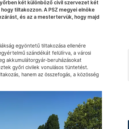
Győrben két különböző civil szervezet két
hogy tiltakozzon. A PSZ megyei elnöke
 bezárást, és az a mestertervük, hogy majd
ákság egyöntetű tiltakozása ellenére
egyértelmű szándékát felülírva, a városi
meg akkumulátorgyár-beruházásokat
ztek győri civilek vonulásos tüntetést.
ltakozás, hanem az összefogás, a közösség