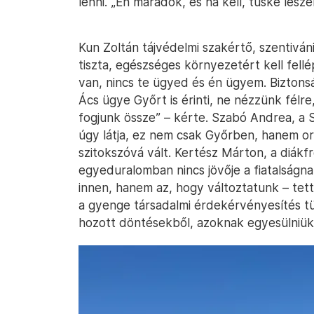
lenni. „Én maradok, és ha kell, tüske lesz
Kun Zoltán tájvédelmi szakértő, szentiváni
tiszta, egészséges környezetért kell fell
van, nincs te ügyed és én ügyem. Biztons
Ács ügye Győrt is érinti, ne nézzünk félre,
fogjunk össze” – kérte. Szabó Andrea, a 
úgy látja, ez nem csak Győrben, hanem ors
szitokszóvá vált. Kertész Márton, a diákf
egyeduralomban nincs jövője a fiatalság
innen, hanem az, hogy változtatunk – tett
a gyenge társadalmi érdekérvényesítés tü
hozott döntésekből, azoknak egyesülniük 