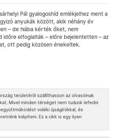
árhelyi Pál gyalogoshíd emlékjelhez ment a
agyizó anyukák között, akik néhány év
ben – de hiába kérték őket, nem
 időre elfoglalták – előre bejelentetten – az
dat, ott pedig közösen énekeltek.
rszág területéről szállíthasson az olvasóinak
tokat. Mivel minden térséget nem tudunk lefedni
együttműködést vidéki újságírókkal, és
tnénk kiépíteni. Ez a cikk is egy ilyen