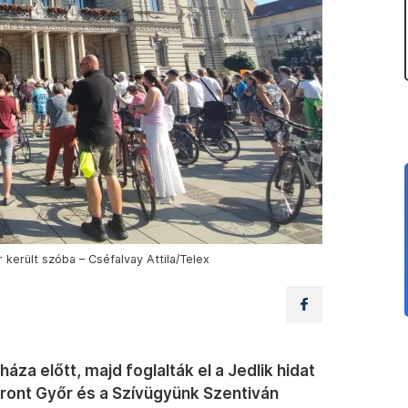
került szóba – Cséfalvay Attila/Telex
za előtt, majd foglalták el a Jedlik hidat
ront Győr és a Szívügyünk Szentiván