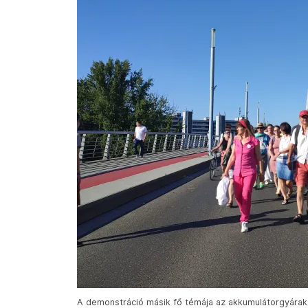
A demonstráció másik fő témája az akkumulátorgyárak el