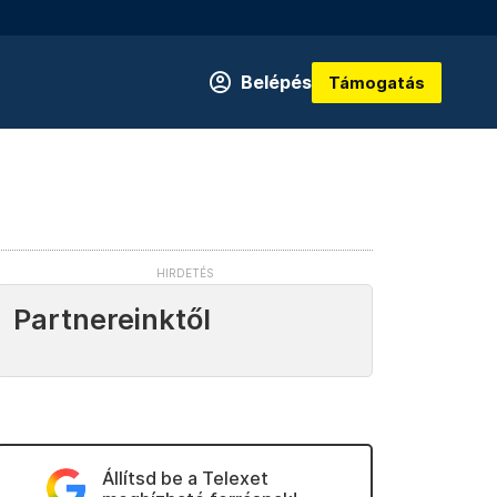
Belépés
Támogatás
Partnereinktől
Állítsd be a Telexet