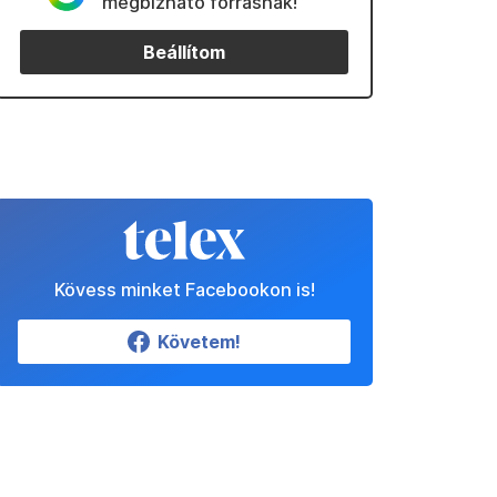
megbízható forrásnak!
Beállítom
Kövess minket Facebookon is!
Követem!