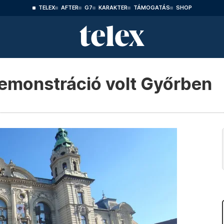
TELEX
AFTER
G7
KARAKTER
TÁMOGATÁS
SHOP
 demonstráció volt Győrben