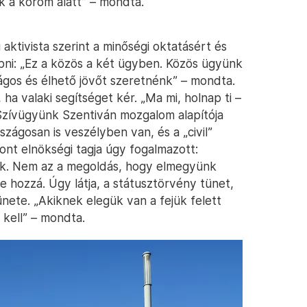
ek a köröm alatt” – mondta.
 aktivista szerint a minőségi oktatásért és
épni: „Ez a közös a két ügyben. Közös ügyünk
ágos és élhető jövőt szeretnénk” – mondta.
 ha valaki segítséget kér. „Ma mi, holnap ti –
Szívügyünk Szentiván mozgalom alapítója
zágosan is veszélyben van, és a „civil”
ront elnökségi tagja úgy fogalmazott:
nak. Nem az a megoldás, hogy elmegyünk
e hozzá. Úgy látja, a státusztörvény tünet,
nete. „Akiknek elegük van a fejük felett
kell” – mondta.