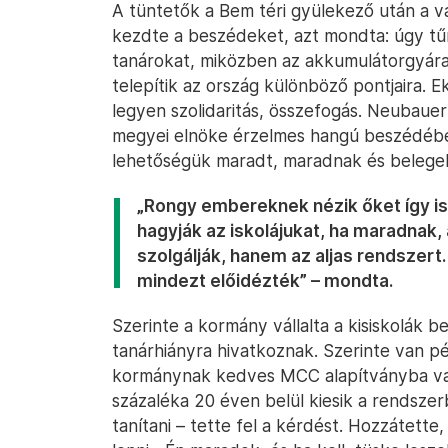
A tüntetők a Bem téri gyülekező után a vá
kezdte a beszédeket, azt mondta: úgy tűn
tanárokat, miközben az akkumulátorgyár
telepítik az ország különböző pontjaira.
legyen szolidaritás, összefogás. Neubau
megyei elnöke érzelmes hangú beszédében
lehetőségük maradt, maradnak és belegeb
„Rongy embereknek nézik őket így is
hagyják az iskolájukat, ha maradnak,
szolgálják, hanem az aljas rendszert
mindezt előidézték” – mondta.
Szerinte a kormány vállalta a kisiskolák b
tanárhiányra hivatkoznak. Szerinte van pén
kormánynak kedves MCC alapítványba való
százaléka 20 éven belül kiesik a rendszerb
tanítani – tette fel a kérdést. Hozzátet