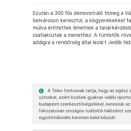
Ezután a 300 fős demonstráló tömeg a Vás
belvároson keresztül, a kisgyerekekkel f
múlva érintettek lehetnek a tanárkérdés
csatlakoztak a menethez. A tüntetők rövid
addigra a rendőrség által lezárt Jedlik hi
A Telex fontosnak tartja, hogy az egész o
sztorikat, ezért közlünk gyakran vidéki ripor
budapesti szerkesztőségünkkel, keressük az 
fokozatosan országos tudósítói hálózatot szere
együttműködés keretein belül készült.