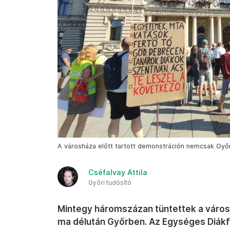
A városháza előtt tartott demonstráción nemcsak Győr 
Cséfalvay Attila
Győri tudósító
Mintegy háromszázan tüntettek a városhá
ma délután Győrben. Az Egységes Diákf