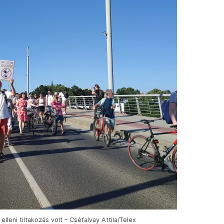
leni tiltakozás volt – Cséfalvay Attila/Telex