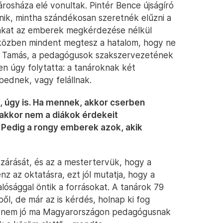
rosháza elé vonultak. Pintér Bence újságíró
ik, mintha szándékosan szeretnék elűzni a
akat az emberek megkérdezése nélkül
 Eközben mindent megtesz a hatalom, hogy ne
er Tamás, a pedagógusok szakszervezetének
 úgy folytatta: a tanároknak két
ednek, vagy felállnak.
, úgy is. Ha mennek, akkor cserben
 akkor nem a diákok érdekeit
. Pedig a rongy emberek azok, akik
ezárását, és az a mestertervük, hogy a
z az oktatásra, ezt jól mutatja, hogy a
sággal öntik a forrásokat. A tanárok 79
ől, de már az is kérdés, holnap ki fog
te, nem jó ma Magyarországon pedagógusnak