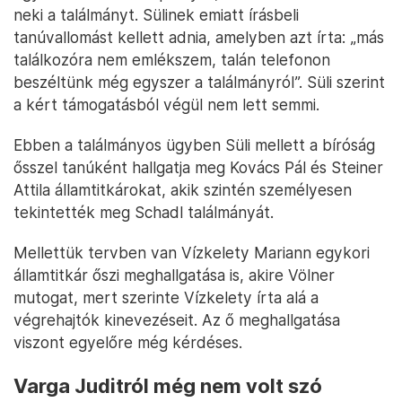
neki a találmányt. Sülinek emiatt írásbeli
tanúvallomást kellett adnia, amelyben azt írta: „más
találkozóra nem emlékszem, talán telefonon
beszéltünk még egyszer a találmányról”. Süli szerint
a kért támogatásból végül nem lett semmi.
Ebben a találmányos ügyben Süli mellett a bíróság
ősszel tanúként hallgatja meg Kovács Pál és Steiner
Attila államtitkárokat, akik szintén személyesen
tekintették meg Schadl találmányát.
Mellettük tervben van Vízkelety Mariann egykori
államtitkár őszi meghallgatása is, akire Völner
mutogat, mert szerinte Vízkelety írta alá a
végrehajtók kinevezéseit. Az ő meghallgatása
viszont egyelőre még kérdéses.
Varga Juditról még nem volt szó