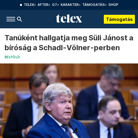
TELEX
AFTER
G7
KARAKTER
TÁMOGATÁS
SHOP
Támogatás
Tanúként hallgatja meg Süli Jánost a
bíróság a Schadl-Völner-perben
BELFÖLD