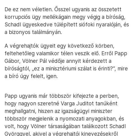
De ez nem véletlen. Ősszel ugyanis az összetett
korrupciós ügy mellékágain megy végig a bíróság,
Schadl ügyeskedve túlépített siófoki nyaralóján, és
a bizonyos találmányán.
A végrehajtók ügyeit egy következő körben,
feltehetőleg valamikor télen veszik elő. Erről Papp
Gábor, Völner Pál védője annyit kérdezett a
bíróságtól, „ez a minisztériumi szálat is érinti?”, mire
a bíró úgy felelt, igen.
Papp ugyanis már többször kifejezte a perben,
hogy nagyon szeretné Varga Juditot tanúként
meghallgatni, hiszen az igazságügyi miniszter
többször megjelenik a nyomozati anyagokban, és
volt, hogy Völner társaságában találkozott Schadl
Györggyel, akivel a végrehajtói kinevezésekről