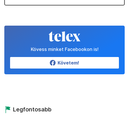
Kövess minket Facebookon is!
Követem!
Legfontosabb