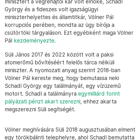
minisztert a végrehajtói kar volt elnöke, Schadl
György és a fideszes volt igazságügyi
miniszterhelyettes és államtitkár, Völner Pál
korrupciós perében, mondta az ügy bírója a
csütörtöki tárgyaláson. Ezt egyébként maga Völner
Pál
kezdeményezte
.
Süli János 2017 és 2022 között volt a paksi
atomerőmű bővítéséért felelős tárca nélküli
miniszter. A nyomozati anyag szerint 2018-ban
Völner Pál kereste meg, hogy bemutassa neki
Schadl György egy találmányát, egy vízüzemű
motort. Schadl a találmányra
egymilliárd forint
pályázati pénzt akart szerezni
, ehhez akarta
megszerezni Süli segítségét.
Völner meghívására Süli 2018 augusztusában elment
egy törökbálinti telephelyre, ahol Schadl bemutatta