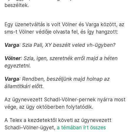
beszéltek.
Egy üzenetváltás is volt Völner és Varga között, az
sms-t Völner védője olvasta fel, és így hangzott:
Varga
: Szia Pali, XY beszélt veled vh-ügyben?
Völner
: Szia, igen, szeretnék erről majd a héten
egyeztetni.
Varga
: Rendben, beszéljünk majd holnap az
államtitkári előtt.
Az úgynevezett Schadl-Völner-pernek nyárra most
vége, az ügy októberben folytatódik.
A Telex a kezdetektől követi az úgynevezett
Schadl–Völner-ügyet,
a témában írt összes