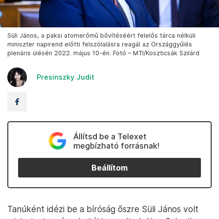
Süli János, a paksi atomerőmű bővítéséért felelős tárca nélküli
miniszter napirend előtti felszólalásra reagál az Országgyűlés
plenáris ülésén 2022. május 10-én. Fotó – MTI/Koszticsák Szilárd
Presinszky Judit
Állítsd be a Telexet
megbízható forrásnak!
Beállítom
Tanúként idézi be a bíróság őszre Süli János volt