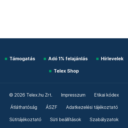
Támogatás
Adó 1% felajánlás
Hírlevelek
Telex Shop
© 2026 Telex.hu Zrt.
Impresszum
Etikai kódex
Átláthatóság
ÁSZF
Adatkezelési tájékoztató
Sütitájékoztató
Süti beállítások
Szabályzatok