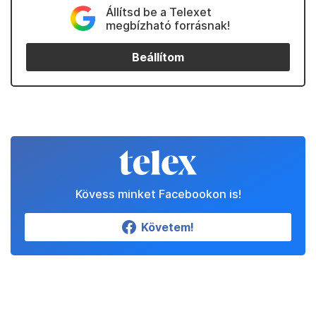
Állítsd be a Telexet
megbízható forrásnak!
Beállítom
Kövess minket Facebookon is!
Követem!