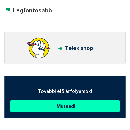
Legfontosabb
Telex shop
További élő árfolyamok!
Mutasd!