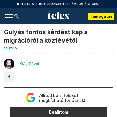
TELEX
AFTER
G7
KARAKTER
TÁMOGATÁS
SHOP
Támogatás
Gulyás fontos kérdést kap a
migrációról a köztévétől
BELFÖLD
Klág Dávid
Állítsd be a Telexet
megbízható forrásnak!
Beállítom