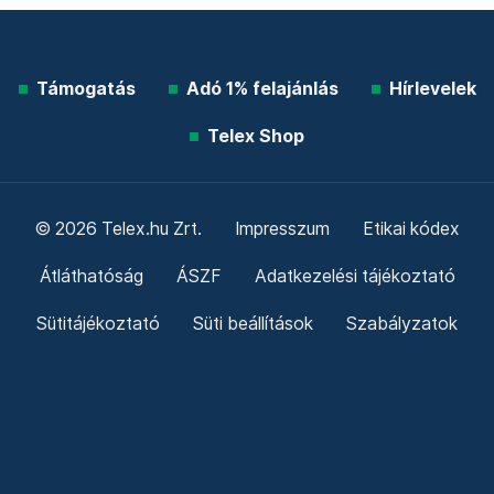
Támogatás
Adó 1% felajánlás
Hírlevelek
Telex Shop
© 2026 Telex.hu Zrt.
Impresszum
Etikai kódex
Átláthatóság
ÁSZF
Adatkezelési tájékoztató
Sütitájékoztató
Süti beállítások
Szabályzatok
Kommentelési szabályzat
Telex Sales