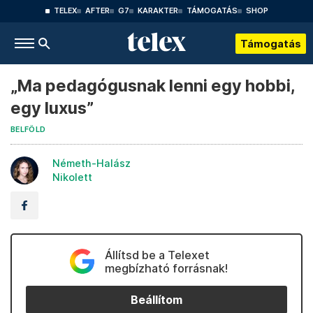
TELEX
AFTER
G7
KARAKTER
TÁMOGATÁS
SHOP
Támogatás
„Ma pedagógusnak lenni egy hobbi,
egy luxus”
BELFÖLD
Németh-Halász
Nikolett
Állítsd be a Telexet
megbízható forrásnak!
Beállítom