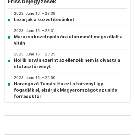
Friss bejegyzések
2023. June 16. – 23:39
Lezárjuk a közvetítésünket
2023. June 16. – 23:31
Maruzsa közel nyolc óra után ismét megszólalt a
vitán
2023. June 16. – 23:25
Hollik István szerint az ellenzék nem is olvasta a
státusztörvényt
2023. June 16. – 22:50
Harangozó Tamás: Ha ezt a törvényt így
fogadják el, elzárják Magyarországot az uniós
forrásoktól