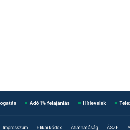
ogatás
Adó 1% felajánlás
Hírlevelek
Tele
Impresszum
Etikai kódex
Átláthatóság
ÁSZF
A