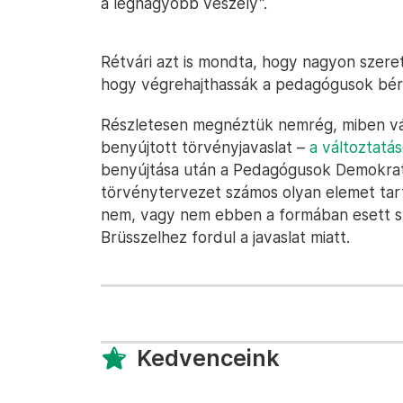
a legnagyobb veszély”.
Rétvári azt is mondta, hogy nagyon szer
hogy végrehajthassák a pedagógusok bér
Részletesen megnéztük nemrég, miben vál
benyújtott törvényjavaslat –
a változtatás
benyújtása után a Pedagógusok Demokra
törvénytervezet számos olyan elemet tar
nem, vagy nem ebben a formában esett 
Brüsszelhez fordul a javaslat miatt.
Kedvenceink