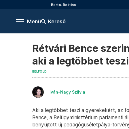
Berta, Bettina
Menü
Kereső
Rétvári Bence szeri
aki a legtöbbet tesz
BELFÖLD
Iván-Nagy Szilvia
Aki a legtöbbet teszi a gyerekekért, az f
Bence, a Belügyminisztérium parlamenti á
benyújtott új pedagóguséletpálya-törvény