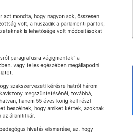
kár azt mondta, hogy nagyon sok, összesen
izottság volt, a huszadik a parlamenti pártok,
zeteknek is lehetősége volt módosításokat
sról paragrafusra végigmentek” a
szben, vagy teljes egészében megállapodni
latot.
hogy szakszervezeti kérésre hatról három
nkaviszony megszüntetésénél, továbbá,
tvan, hanem 55 éves korig kell részt
bet beszélnek, hogy amiket kértek, azoknak
az államtitkár.
 pedagógus hivatás elismerése, az, hogy