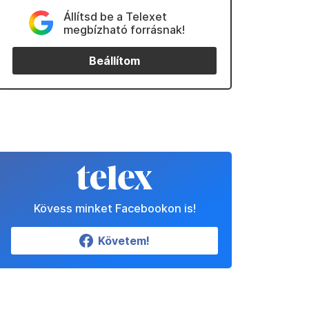
Állítsd be a Telexet
megbízható forrásnak!
Beállítom
Kövess minket Facebookon is!
Követem!