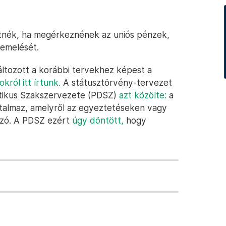
etnék, ha megérkeznének az uniós pénzek,
emelését.
tozott a korábbi tervekhez képest a
okról itt írtunk.
A státusztörvény-tervezet
tikus Szakszervezete (PDSZ)
azt közölte:
a
talmaz, amelyről az egyeztetéseken vagy
szó. A PDSZ ezért
úgy döntött,
hogy