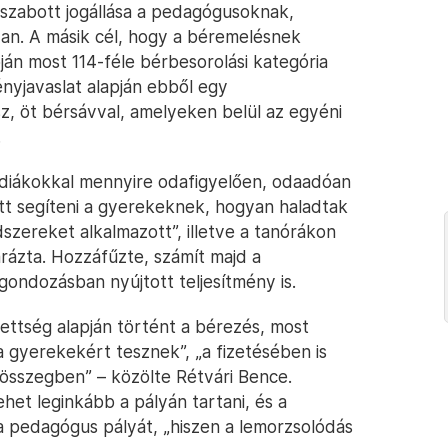
szabott jogállása a pedagógusoknak,
an. A másik cél, hogy a béremelésnek
ján most 114-féle bérbesorolási kategória
nyjavaslat alapján ebből egy
z, öt bérsávval, amelyeken belül az egyéni
.
 diákokkal mennyire odafigyelően, odaadóan
ott segíteni a gyerekeknek, hogyan haladtak
szereket alkalmazott”, illetve a tanórákon
arázta. Hozzáfűzte, számít majd a
gondozásban nyújtott teljesítmény is.
ettség alapján történt a bérezés, most
 a gyerekekért tesznek”, „a fizetésében is
összegben” – közölte Rétvári Bence.
het leginkább a pályán tartani, és a
 a pedagógus pályát, „hiszen a lemorzsolódás