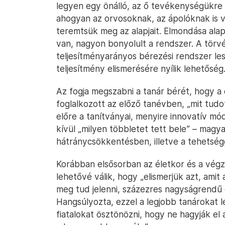
legyen egy önálló, az ő tevékenységükre 
ahogyan az orvosoknak, az ápolóknak is v
teremtsük meg az alapjait. Elmondása alap
van, nagyon bonyolult a rendszer. A törvé
teljesítményarányos bérezési rendszer les
teljesítmény elismerésére nyílik lehetőség
Az fogja megszabni a tanár bérét, hogy a
foglalkozott az előző tanévben, „mit tud
előre a tanítványai, menyire innovatív mód
kívül „milyen többletet tett bele” – magy
hátránycsökkentésben, illetve a tehetség
Korábban elsősorban az életkor és a végz
lehetővé válik, hogy „elismerjük azt, amit
meg tud jelenni, százezres nagyságrendű 
Hangsúlyozta, ezzel a legjobb tanárokat le
fiatalokat ösztönözni, hogy ne hagyják el