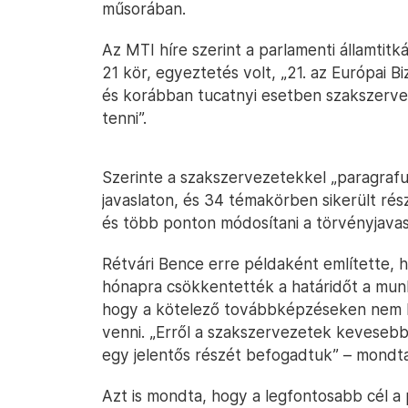
műsorában.
Az MTI híre szerint a parlamenti államtit
21 kör, egyeztetés volt, „21. az Európai B
és korábban tucatnyi esetben szakszerve
tenni”.
Szerinte a szakszervezetekkel „paragrafu
javaslaton, és 34 témakörben sikerült ré
és több ponton módosítani a törvényjavas
Rétvári Bence erre példaként említette, 
hónapra csökkentették a határidőt a mu
hogy a kötelező továbbképzéseken nem ha
venni. „Erről a szakszervezetek keveseb
egy jelentős részét befogadtuk” – mondta 
Azt is mondta, hogy a legfontosabb cél a