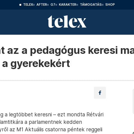
TELEX
AFTER
G7
KARAKTER
TÁMOGATÁS
SHOP
nt az a pedagógus keresi ma
i a gyerekekért
og a legtöbbet keresni – ezt mondta Rétvári
llamtitkára a parlamentnek kedden
ről az M1 Aktuális csatorna péntek reggeli