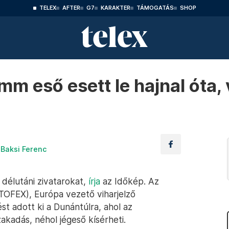
TELEX
AFTER
G7
KARAKTER
TÁMOGATÁS
SHOP
m eső esett le hajnal óta, 
Baksi Ferenc
délutáni zivatarokat,
írja
az Időkép. Az
OFEX), Európa vezető viharjelző
t adott ki a Dunántúlra, ahol az
akadás, néhol jégeső kísérheti.