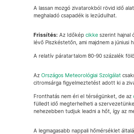
A lassan mozgó zivatarokból rövid idő ala
meghaladó csapadék is lezúdulhat.
Frissítés:
Az Időkép
cikke
szerint hajnal
lévő Piszkéstetőn, ami majdnem a júniusi ha
A relatív páratartalom 80-90 százalék föl
Az
Országos Meteorológiai Szolgálat
csakn
citromsárga figyelmeztetést adott ki a zi
Fronthatás nem éri el térségünket, de az
fülledt idő megterhelheti a szervezetünk
nehezebben tudjuk leadni a hőt, így az me
A legmagasabb nappali hőmérséklet általá