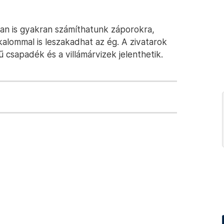
an is gyakran számíthatunk záporokra,
kalommal is leszakadhat az ég. A zivatarok
 csapadék és a villámárvizek jelenthetik.