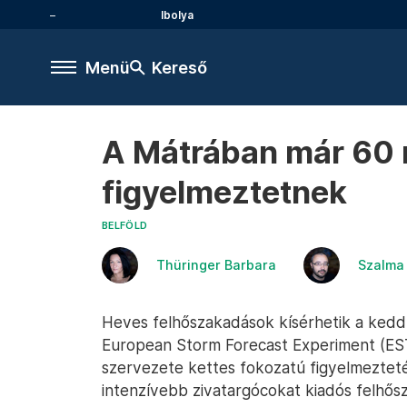
Ibolya
Menü
Kereső
A Mátrában már 60 m
figyelmeztetnek
BELFÖLD
Thüringer Barbara
Szalma 
Heves felhőszakadások kísérhetik a kedd 
European Storm Forecast Experiment (EST
szervezete kettes fokozatú figyelmeztetés
intenzívebb zivatargócokat kiadós felhősz