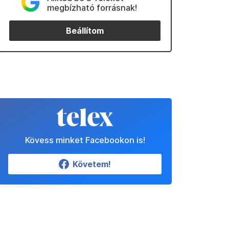
megbízható forrásnak!
Beállítom
Kövess minket Facebookon is!
Követem!