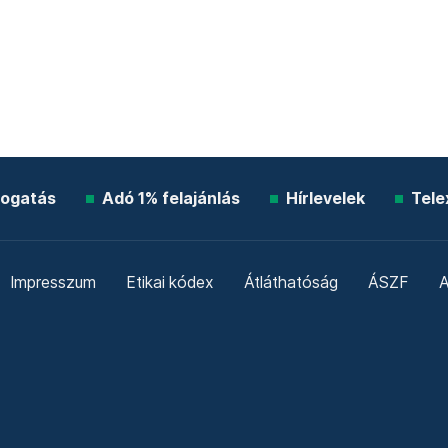
ogatás
Adó 1% felajánlás
Hírlevelek
Tele
Impresszum
Etikai kódex
Átláthatóság
ÁSZF
A
Süti beállítások
Szabályzatok
Kommentelési szabály