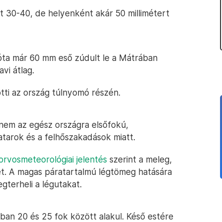
tt 30-40, de helyenként akár 50 millimétert
 óta már 60 mm eső zúdult le a Mátrában
vi átlag.
ötti az ország túlnyomó részén.
em az egész országra elsőfokú,
vatarok és a felhőszakadások miatt.
orvosmeteorológiai jelentés
szerint a meleg,
et. A magas páratartalmú légtömeg hatására
gterheli a légutakat.
ban 20 és 25 fok között alakul. Késő estére