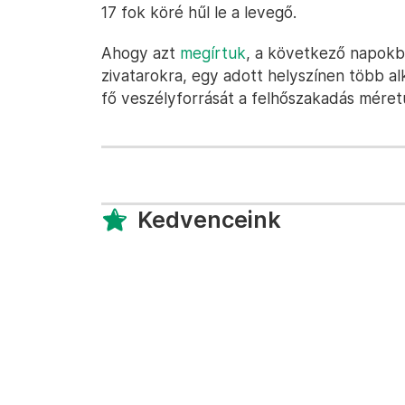
17 fok köré hűl le a levegő.
Ahogy azt
megírtuk
, a következő napokb
zivatarokra, egy adott helyszínen több al
fő veszélyforrását a felhőszakadás méretű
Kedvenceink