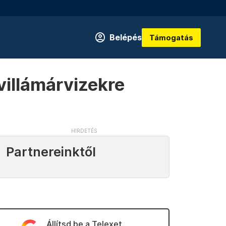
Belépés
Támogatás
villámárvizekre
Partnereinktől
Állítsd be a Telexet