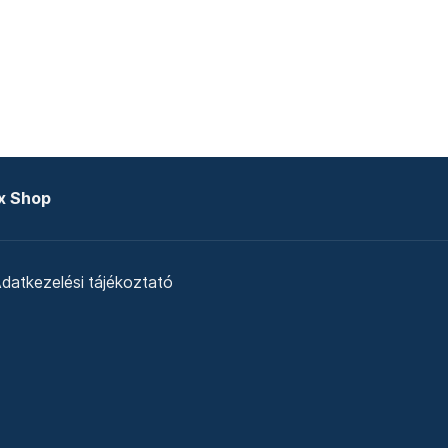
x Shop
datkezelési tájékoztató
zat
Telex Sales