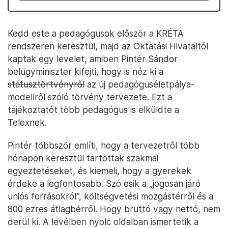
Kedd este a pedagógusok először a KRÉTA
rendszeren keresztül, majd az Oktatási Hivataltól
kaptak egy levelet, amiben Pintér Sándor
belügyminiszter kifejti, hogy is néz ki
a
státusztörtvényről
az új pedagóguséletpálya-
modellről szóló törvény tervezete. Ezt a
tájékoztatót több pedagógus is elküldte a
Telexnek.
Pintér többször említi, hogy a tervezetről több
hónapon keresztül tartottak szakmai
egyeztetéseket, és kiemeli, hogy a gyerekek
érdeke a legfontosabb. Szó esik a „jogosan járó
uniós forrásokról”, költségvetési mozgástérről és a
800 ezres átlagbérről. Hogy bruttó vagy nettó, nem
derül ki. A levélben nyolc oldalban ismertetik a