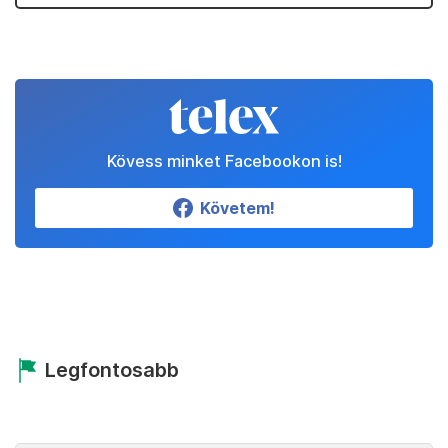
Kövess minket Facebookon is!
Követem!
Legfontosabb