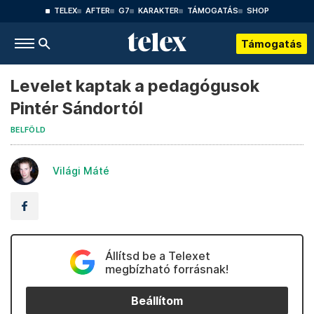
TELEX
AFTER
G7
KARAKTER
TÁMOGATÁS
SHOP
Támogatás
Levelet kaptak a pedagógusok
Pintér Sándortól
BELFÖLD
Világi Máté
Állítsd be a Telexet
megbízható forrásnak!
Beállítom