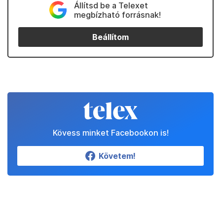
Állítsd be a Telexet
megbízható forrásnak!
Beállítom
Kövess minket Facebookon is!
Követem!