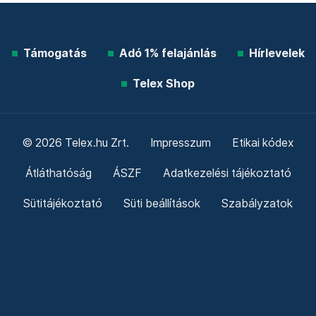
Támogatás
Adó 1% felajánlás
Hírlevelek
Telex Shop
© 2026 Telex.hu Zrt.
Impresszum
Etikai kódex
Átláthatóság
ÁSZF
Adatkezelési tájékoztató
Sütitájékoztató
Süti beállítások
Szabályzatok
Kommentelési szabályzat
Telex Sales