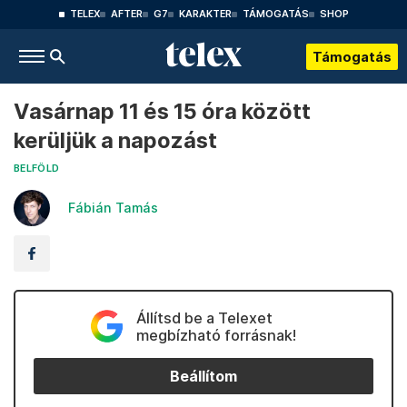
TELEX
AFTER
G7
KARAKTER
TÁMOGATÁS
SHOP
Támogatás
Vasárnap 11 és 15 óra között
kerüljük a napozást
BELFÖLD
Fábián Tamás
Állítsd be a Telexet
megbízható forrásnak!
Beállítom