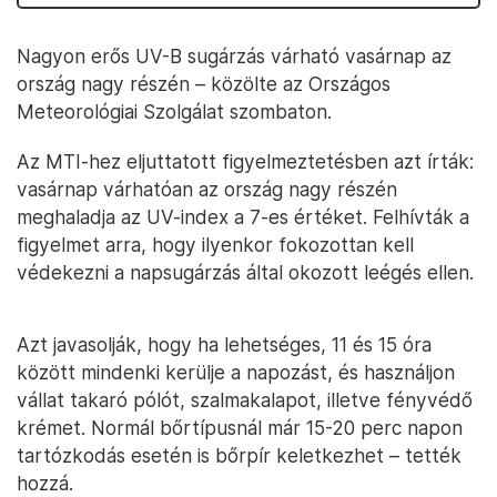
Nagyon erős UV-B sugárzás várható vasárnap az
ország nagy részén – közölte az Országos
Meteorológiai Szolgálat szombaton.
Az MTI-hez eljuttatott figyelmeztetésben azt írták:
vasárnap várhatóan az ország nagy részén
meghaladja az UV-index a 7-es értéket. Felhívták a
figyelmet arra, hogy ilyenkor fokozottan kell
védekezni a napsugárzás által okozott leégés ellen.
Azt javasolják, hogy ha lehetséges, 11 és 15 óra
között mindenki kerülje a napozást, és használjon
vállat takaró pólót, szalmakalapot, illetve fényvédő
krémet. Normál bőrtípusnál már 15-20 perc napon
tartózkodás esetén is bőrpír keletkezhet – tették
hozzá.