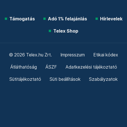
Támogatás
Adó 1% felajánlás
Hírlevelek
Telex Shop
© 2026 Telex.hu Zrt.
Impresszum
Etikai kódex
Átláthatóság
ÁSZF
Adatkezelési tájékoztató
Sütitájékoztató
Süti beállítások
Szabályzatok
Kommentelési szabályzat
Telex Sales