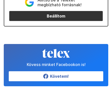
Állítsd be a Telexet
megbízható forrásnak!
Beállítom
Kövess minket Facebookon is!
Követem!