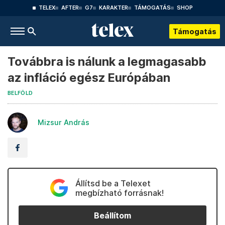
TELEX
AFTER
G7
KARAKTER
TÁMOGATÁS
SHOP
Támogatás
Továbbra is nálunk a legmagasabb
az infláció egész Európában
BELFÖLD
Mizsur András
Állítsd be a Telexet
megbízható forrásnak!
Beállítom