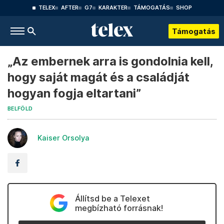
TELEX
AFTER
G7
KARAKTER
TÁMOGATÁS
SHOP
Támogatás
„Az embernek arra is gondolnia kell,
hogy saját magát és a családját
hogyan fogja eltartani”
BELFÖLD
Kaiser Orsolya
Állítsd be a Telexet
megbízható forrásnak!