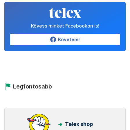
Kövess minket Facebookon is!
Követem!
Legfontosabb
Telex shop