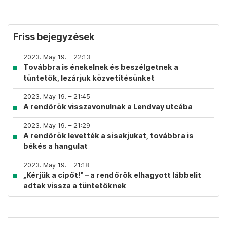
Friss bejegyzések
2023. May 19. – 22:13
Továbbra is énekelnek és beszélgetnek a
tüntetők, lezárjuk közvetítésünket
2023. May 19. – 21:45
A rendőrök visszavonulnak a Lendvay utcába
2023. May 19. – 21:29
A rendőrök levették a sisakjukat, továbbra is
békés a hangulat
2023. May 19. – 21:18
„Kérjük a cipőt!” – a rendőrök elhagyott lábbelit
adtak vissza a tüntetőknek