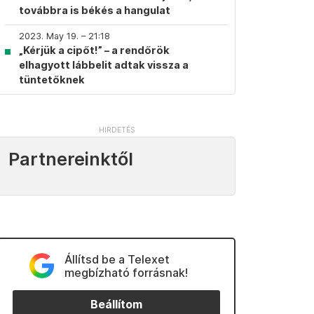
továbbra is békés a hangulat
2023. May 19. – 21:18
„Kérjük a cipőt!” – a rendőrök
elhagyott lábbelit adtak vissza a
tüntetőknek
Partnereinktől
Állítsd be a Telexet
megbízható forrásnak!
Beállítom