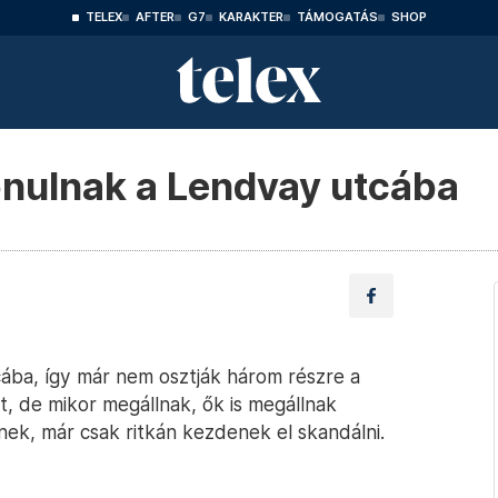
TELEX
AFTER
G7
KARAKTER
TÁMOGATÁS
SHOP
onulnak a Lendvay utcába
ába, így már nem osztják három részre a
, de mikor megállnak, ők is megállnak
nek, már csak ritkán kezdenek el skandálni.