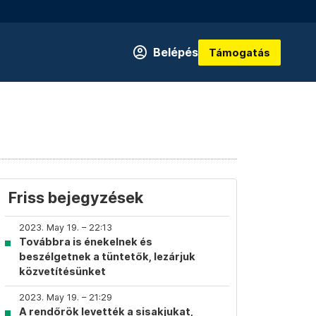
Belépés
Támogatás
Friss bejegyzések
2023. May 19. – 22:13
Továbbra is énekelnek és
beszélgetnek a tüntetők, lezárjuk
közvetítésünket
2023. May 19. – 21:29
A rendőrök levették a sisakjukat,