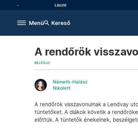
László
Menü
Kereső
A rendőrök visszav
BELFÖLD
Németh-Halász
Nikolett
A rendőrök visszavonulnak a Lendvay utc
tüntetőket. A diákok követik a rendőröket
előttük. A tüntetők énekelnek, beszélget