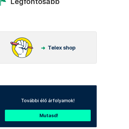
Legfontosabb
Telex shop
További élő árfolyamok!
Mutasd!