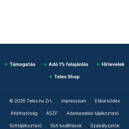
Támogatás
Adó 1% felajánlás
Hírlevelek
Telex Shop
© 2026 Telex.hu Zrt.
Impresszum
Etikai kódex
Átláthatóság
ÁSZF
Adatkezelési tájékoztató
Sütitájékoztató
Süti beállítások
Szabályzatok