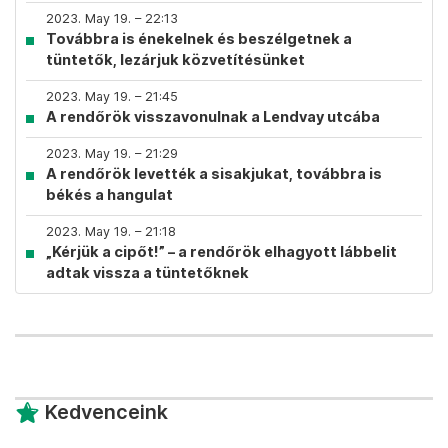
2023. May 19. – 22:13
Továbbra is énekelnek és beszélgetnek a
tüntetők, lezárjuk közvetítésünket
2023. May 19. – 21:45
A rendőrök visszavonulnak a Lendvay utcába
2023. May 19. – 21:29
A rendőrök levették a sisakjukat, továbbra is
békés a hangulat
2023. May 19. – 21:18
„Kérjük a cipőt!” – a rendőrök elhagyott lábbelit
adtak vissza a tüntetőknek
Kedvenceink