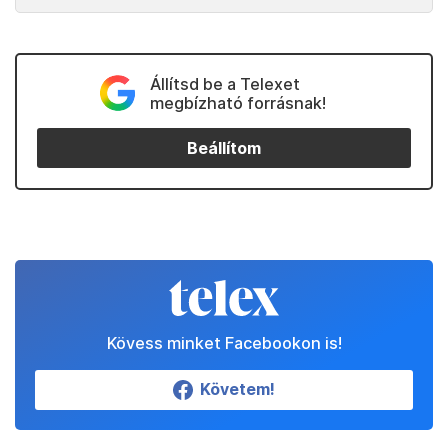
Állítsd be a Telexet
megbízható forrásnak!
Beállítom
Kövess minket Facebookon is!
Követem!