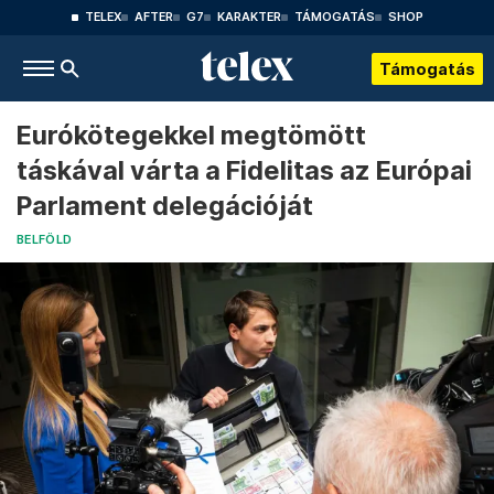
TELEX
AFTER
G7
KARAKTER
TÁMOGATÁS
SHOP
Támogatás
Eurókötegekkel megtömött
táskával várta a Fidelitas az Európai
Parlament delegációját
BELFÖLD