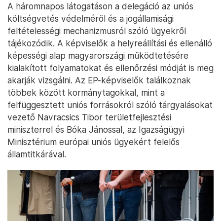
A háromnapos látogatáson a delegáció az uniós
költségvetés védelméről és a jogállamisági
feltételességi mechanizmusról szóló ügyekről
tájékozódik. A képviselők a helyreállítási és ellenálló
képességi alap magyarországi működtetésére
kialakított folyamatokat és ellenőrzési módját is meg
akarják vizsgálni. Az EP-képviselők találkoznak
többek között kormánytagokkal, mint a
felfüggesztett uniós forrásokról szóló tárgyalásokat
vezető Navracsics Tibor területfejlesztési
miniszterrel és Bóka Jánossal, az Igazságügyi
Minisztérium európai uniós ügyekért felelős
államtitkárával.