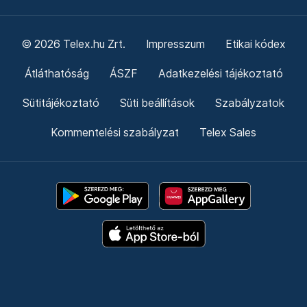
© 2026 Telex.hu Zrt.
Impresszum
Etikai kódex
Átláthatóság
ÁSZF
Adatkezelési tájékoztató
Sütitájékoztató
Süti beállítások
Szabályzatok
Kommentelési szabályzat
Telex Sales