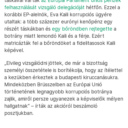
táskával várták
az Európai Parlament uniós pénzek
felhasználását vizsgáló delegációját
hétfőn. Ezzel a
korábbi EP-alelnök, Eva Kaili korrupciós ügyére
utaltak: a több százezer eurónyi kenőpénz egy
részét táskákban és
egy bőröndben rejtegette
a
botrány miatt lemondó Kaili és a férje. Ezért
matricázták fel a bőröndöket a fidelitasosok Kaili
képével.
„Elvileg vizsgálódni jöttek, de már a bizottság
személyi összetétele is borítékolja, hogy az ítélettel
a kezükben érkeztek a budapesti kiruccanásukra.
Mindeközben Brüsszelben az Európai Unió
történetének legnagyobb korrupciós botránya
zajlik, amiről persze ugyanezek a képviselők mélyen
hallgatnak” – írták az akcióról beszámoló
posztjukban.