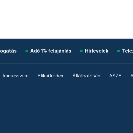
ogatás
Adó 1% felajánlás
Hírlevelek
Tele
Impresszum
Etikai kódex
Átláthatóság
ÁSZF
A
Süti beállítások
Szabályzatok
Kommentelési szabály