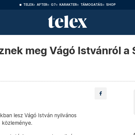
TELEX
AFTER
G7
KARAKTER
TÁMOGATÁS
SHOP
nek meg Vágó Istvánról a 
kban lesz Vágó István nyilvános
ió közleménye.