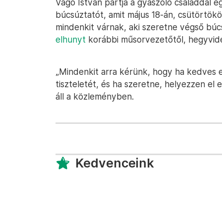
Vágó István pártja a gyászoló családdal e
búcsúztatót, amit május 18-án, csütörtök
mindenkit várnak, aki szeretne végső búcs
elhunyt
korábbi műsorvezetőtől, hegyvidék
„Mindenkit arra kérünk, hogy ha kedves eml
tiszteletét, és ha szeretne, helyezzen el
áll a közleményben.
Kedvenceink