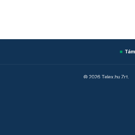
Tám
© 2026 Telex.hu Zrt.
Sütitájékoztató