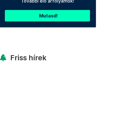
További élő árfolyamok!
Mutasd!
Friss hírek