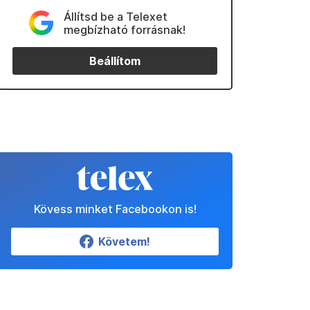
Állítsd be a Telexet
megbízható forrásnak!
Beállítom
Kövess minket Facebookon is!
Követem!