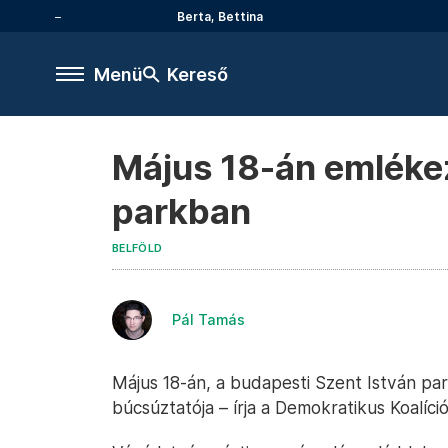
Berta, Bettina
Menü
Kereső
Május 18-án emlékez
parkban
BELFÖLD
Pál Tamás
Május 18-án, a budapesti Szent István par
búcsúztatója – írja a Demokratikus Koalíc