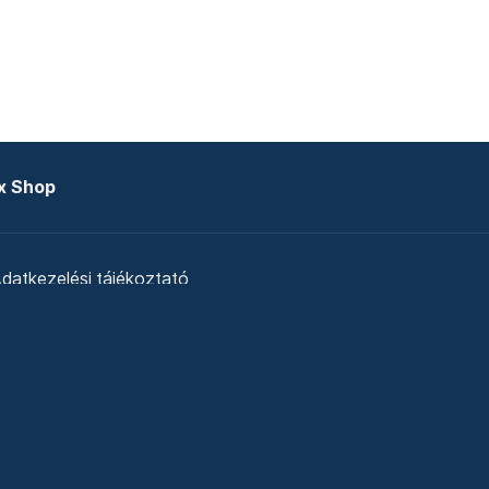
x Shop
datkezelési tájékoztató
zat
Telex Sales