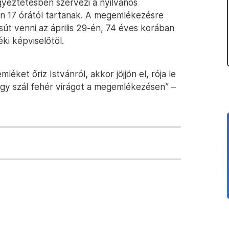
gyeztetésben szervezi a nyilvános
ön 17 órától tartanak. A megemlékezésre
út venni az április 29-én, 74 éves korában
i képviselőtől.
éket őriz Istvánról, akkor jöjjön el, rója le
 egy szál fehér virágot a megemlékezésen” –