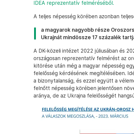
IDEA reprezentatív felméréséből.
A teljes népesség körében azonban teljese
a magyarok nagyobb része Oroszorsz
Ukrajnát mindössze 17 százalék tartj
A DK-közeli intézet 2022 júliusában és 20
országosan reprezentatív felmérést az or
kitörése után még a magyar népesség egy
felelősség kérdésének megítélésében. I
a bizonytalanság, és ezzel együtt a vélem
felnőtt népesség körében jelentősen növ
aránya, de az Ukrajna felelősségét hang