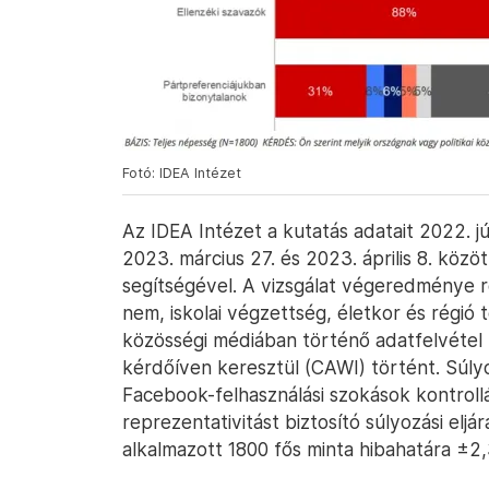
Fotó: IDEA Intézet
Az IDEA Intézet a kutatás adatait 2022. jú
2023. március 27. és 2023. április 8. közö
segítségével. A vizsgálat végeredménye 
nem, iskolai végzettség, életkor és régió
közösségi médiában történő adatfelvétel l
kérdőíven keresztül (CAWI) történt. Súly
Facebook-felhasználási szokások kontrollá
reprezentativitást biztosító súlyozási eljá
alkalmazott 1800 fős minta hibahatára ±2,