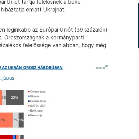
ai Uniót tartja felelősnek a béke
ibáztatja emiatt Ukrajnát.
n leginkább az Európai Uniót (39 százalék)
ak, Oroszországnak a kormánypárti
százalékos felelőssége van abban, hogy még