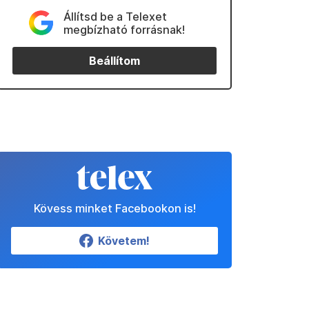
Állítsd be a Telexet
megbízható forrásnak!
Beállítom
Kövess minket Facebookon is!
Követem!