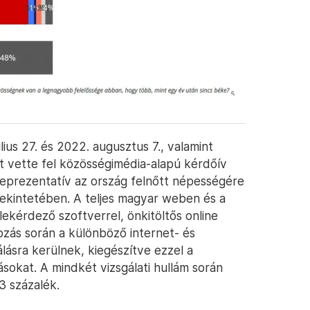
lius 27. és 2022. augusztus 7., valamint
tt vette fel közösségimédia-alapú kérdőív
reprezentatív az ország felnőtt népességére
 tekintetében. A teljes magyar weben és a
ekérdező szoftverrel, önkitöltős online
ozás során a különböző internet- és
lásra kerülnek, kiegészítve ezzel a
rásokat. A mindkét vizsgálati hullám során
3 százalék.