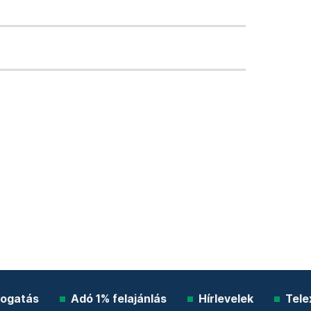
ogatás
Adó 1% felajánlás
Hírlevelek
Tele