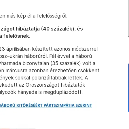
n más kép él a felelősségről:
ágot hibáztatja (40 százalék), és
a felelősnek.
23 áprilisában készített azonos módszerrel
osz–ukrán háborúról. Fél évvel a háború
harmada bizonytalan (35 százalék) volt a
dén márciusra azonban érezhetően csökkent
ények sokkal polarizáltabbak lettek. A
ekedett az Oroszországot hibáztatók
súlyozók hányada is megduplázódott.