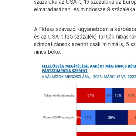
százaléka az USA-t, 15 százaléka az Európ
elmaradásában, és mindössze 9 százaléka h
A Fidesz szavazói ugyanebben a kérdésbe
és az USA-t (25 százalék) tartják hibásn
szimpatizánsok szerint csak minimális, 5 
nincs béke.