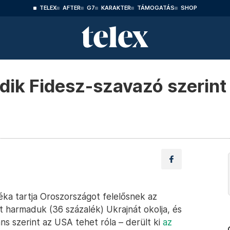
TELEX
AFTER
G7
KARAKTER
TÁMOGATÁS
SHOP
ik Fidesz-szavazó szerint 
éka tartja Oroszországot felelősnek az
t harmaduk (36 százalék) Ukrajnát okolja, és
s szerint az USA tehet róla – derült ki
az