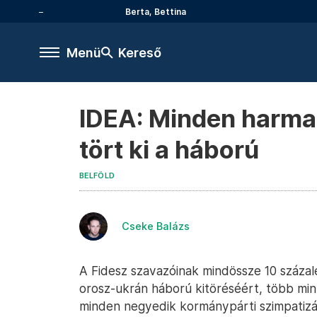
Berta, Bettina
Menü
Kereső
IDEA: Minden harmad
tört ki a háború
BELFÖLD
Cseke Balázs
A Fidesz szavazóinak mindössze 10 százal
orosz-ukrán háború kitöréséért, több min
minden negyedik kormánypárti szimpatizán